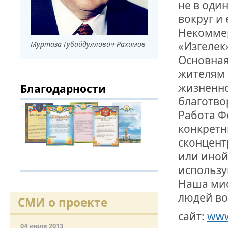
не в один
вокруг и
ДРУЖБА НЕ 
ВСТРЕЧА Д
Некоммер
«Изгелек
Муртаза Губайдуллович Рахимов
В ДОМЕ СВ
Основная
ЖИЛИЩНОЙ
жителям 
жизненно
Благодарности
ВНОВЬ О К
СОВЕТСКОГ
благотво
ДВА ГОСУД
Работа Ф
конкретн
ДО ГЛУБИН
сконцент
ЮСУПОВА П
или иной
использу
ЛЮБОЙ КОГ
ИНТЕРВЬЮ 
Наша мис
«ВЕТЕРАН 
людей во
СМИ о проекте
сайт:
www
МЕМОРИАЛ 
04 июля 2013