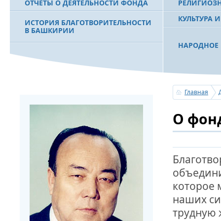
ОТЧЕТЫ О ДЕЯТЕЛЬНОСТИ ФОНДА
РЕЛИГИОЗ
КУЛЬТУРА 
ИСТОРИЯ БЛАГОТВОРИТЕЛЬНОСТИ
В БАШКИРИИ
НАРОДНОЕ 
РАХИМОВ С
ФИЛЬМ О ПЕРВОМ ПРЕЗИДЕНТЕ РБ
ПОБЕДИТЕЛ
МУРТАЗЕ РАХИМОВЕ
«ЗЕМЛЯКИ
Главная
С ПРАЗДНИ
О фон
ПОЗДРАВЛЕ
БАШКОРТОС
СОВЕТА БЛ
«УРАЛ» М.
Благотво
объедини
УСЕРГАН. 
которое 
БАШКИРСК
наших си
ОГОНЬ - С
трудную 
ПОЖАРОВ М