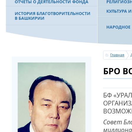
ОТЧЕТЫ О ДЕЯТЕЛЬНОСТИ ФОНДА
РЕЛИГИОЗ
КУЛЬТУРА 
ИСТОРИЯ БЛАГОТВОРИТЕЛЬНОСТИ
В БАШКИРИИ
НАРОДНОЕ 
РАХИМОВ С
ФИЛЬМ О ПЕРВОМ ПРЕЗИДЕНТЕ РБ
ПОБЕДИТЕЛ
МУРТАЗЕ РАХИМОВЕ
«ЗЕМЛЯКИ
Главная
С ПРАЗДНИ
БРО В
ПОЗДРАВЛЕ
БАШКОРТОС
СОВЕТА БЛ
«УРАЛ» М.
БФ «УРА
ОРГАНИЗ
УСЕРГАН. 
ВОЗМОЖ
БАШКИРСК
Совет Бл
ОГОНЬ - С
миллиона
ПОЖАРОВ М