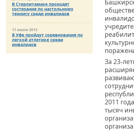
Башкирск
ОТМЕТИЛА 
В Стерлитамаке проходят
ОБРАЗОВАН
обществе
состязания по настольному
РОССИИ
теннису среди инвалидов
инвалидо
учредите
11 июня 2013
реабилит
В Уфе пройдут соревнования по
легкой атлетике среди
культурн
инвалидов
поражени
За 23-ле
расширяе
развиваю
сотрудни
республи
2011 год
тысяч ин
организа
организа