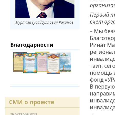
организа
ДРУЖБА НЕ 
Первый т
ВСТРЕЧА Д
счет орга
Муртаза Губайдуллович Рахимов
В ДОМЕ СВ
– Мы без
ЖИЛИЩНОЙ
Благотво
Благодарности
Ринат Ма
ВНОВЬ О К
СОВЕТСКОГ
регионал
ДВА ГОСУД
инвалидо
таит, се
ДО ГЛУБИН
помощь и
ЮСУПОВА П
фонд «УР
В первую
ЛЮБОЙ КОГ
ИНТЕРВЬЮ 
направим
«ВЕТЕРАН 
инвалидов
СМИ о проекте
инвалида
МЕМОРИАЛ 
26 октября 2013