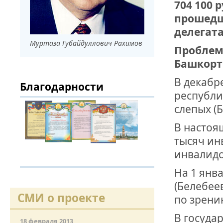
704 100 
прошедше
ДРУЖБА НЕ 
ВСТРЕЧА Д
делегат
Муртаза Губайдуллович Рахимов
Проблем
В ДОМЕ СВ
ЖИЛИЩНОЙ
Башкорт
В декабр
Благодарности
ВНОВЬ О К
республи
СОВЕТСКОГ
ДВА ГОСУД
слепых (
В настоя
ДО ГЛУБИН
тысяч ин
ЮСУПОВА П
инвалидо
ЛЮБОЙ КОГ
На 1 янв
ИНТЕРВЬЮ 
«ВЕТЕРАН 
(Белебее
СМИ о проекте
по зрени
В госуда
МЕМОРИАЛ 
18 февраля 2013