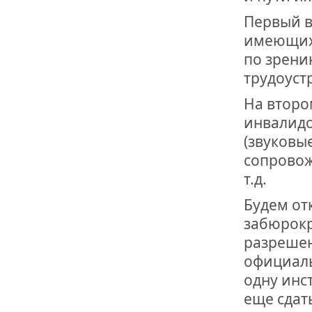
Первый в
имеющихс
по зрени
трудоуст
На второ
инвалидо
(звуковы
сопровож
т.д.
Будем от
забюрокр
разрешен
официаль
одну инс
еще сдат