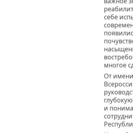
важное з
реабилит
себе исп
современ
появилис
почувств
насыщен
востребо
многое с
От имени
Всеросси
руководс
глубокую
и понима
сотрудни
Республи