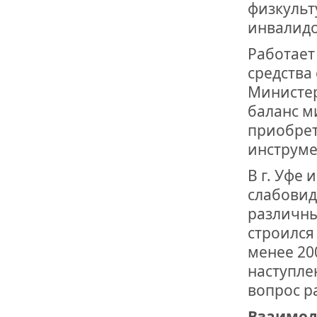
физкульт
инвалидо
Работает
средства
Министер
баланс м
приобрет
инструме
В г. Уфе
слабовид
различны
строился 
менее 20
наступле
вопрос р
Взаимод