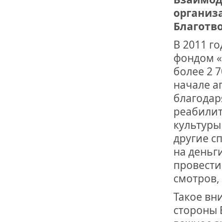
организ
Благотв
В 2011 г
фондом «
более 2 
начале а
благодар
реабилит
культуры
другие с
на деньг
провести
смотров,
Такое вн
стороны 