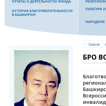
ОТЧЕТЫ О ДЕЯТЕЛЬНОСТИ ФОНДА
РЕЛИГИОЗ
КУЛЬТУРА 
ИСТОРИЯ БЛАГОТВОРИТЕЛЬНОСТИ
В БАШКИРИИ
НАРОДНОЕ 
РАХИМОВ С
ФИЛЬМ О ПЕРВОМ ПРЕЗИДЕНТЕ РБ
ПОБЕДИТЕЛ
МУРТАЗЕ РАХИМОВЕ
«ЗЕМЛЯКИ
Главная
С ПРАЗДНИ
БРО В
ПОЗДРАВЛЕ
БАШКОРТОС
СОВЕТА БЛ
«УРАЛ» М.
Благотв
региона
УСЕРГАН. 
Башкирс
БАШКИРСК
Всеросси
ОГОНЬ - С
инвалид
ПОЖАРОВ М