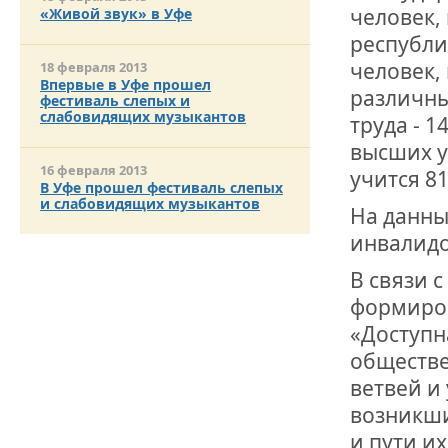
ОТМЕТИЛА 
человек,
«Живой звук» в Уфе
ОБРАЗОВАН
РОССИИ
республи
человек,
18 февраля 2013
Впервые в Уфе прошел
различны
фестиваль слепых и
слабовидящих музыкантов
труда - 1
высших у
16 февраля 2013
учится 8
В Уфе прошел фестиваль слепых
и слабовидящих музыкантов
На данны
инвалидо
В связи 
формиро
«Доступн
обществе
ветвей и
возникши
и пути и