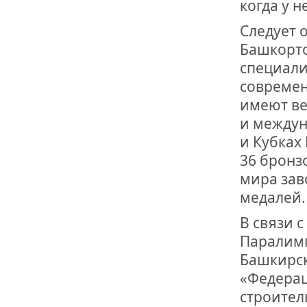
когда у н
Следует 
Башкорто
специали
совреме
имеют ве
и междун
и Кубках
36 бронз
мира зав
медалей.
В связи 
Паралимп
Башкирск
«Федерац
строител