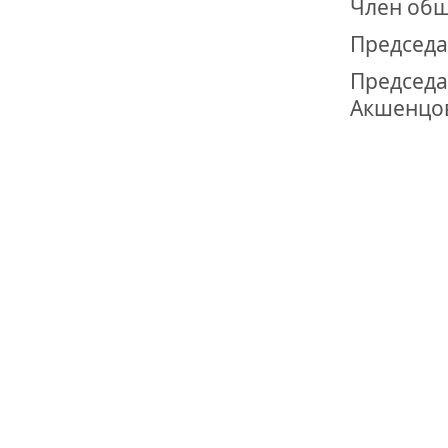
Член общ
Председа
Предс
Акшенцо