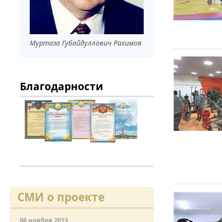
ДРУЖБА НЕ 
ВСТРЕЧА Д
Муртаза Губайдуллович Рахимов
В ДОМЕ СВ
ЖИЛИЩНОЙ
Благодарности
ВНОВЬ О К
СОВЕТСКОГ
ДВА ГОСУД
ДО ГЛУБИН
ЮСУПОВА П
ЛЮБОЙ КОГ
ИНТЕРВЬЮ 
«ВЕТЕРАН 
СМИ о проекте
МЕМОРИАЛ 
06 ноября 2013