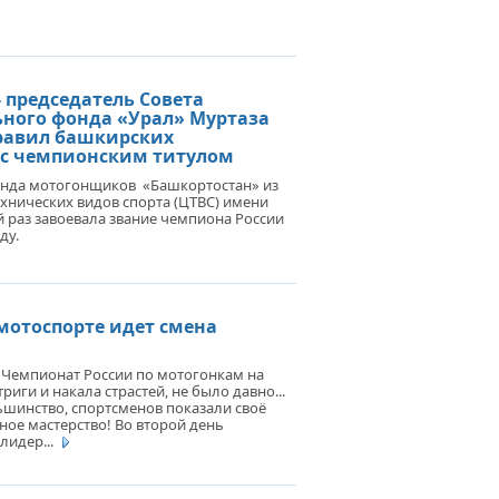
- председатель Совета
ьного фонда «Урал» Муртаза
равил башкирских
с чемпионским титулом
нда мотогонщиков «Башкортостан» из
хнических видов спорта (ЦТВС) имени
й раз завоевала звание чемпиона России
ду.
мотоспорте идет смена
Чемпионат России по мотогонкам на
триги и накала страстей, не было давно...
ьшинство, спортсменов показали своё
ое мастерство! Во второй день
лидер...