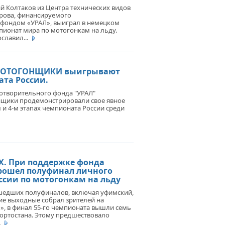
 Колтаков из Центра технических видов
ырова, финансируемого
фондом «УРАЛ», выиграл в немецком
РАЛЬСКИМ КИКБОКСЕРАМ.
пионат мира по мотогонкам на льду.
АИРСКИЕ СПОРТСМЕНЫ
славил...
УЧИЛИ ВОЗМОЖНОСТЬ
ВИВАТЬ УГАСАЮЩИЙ В РАЙОНЕ
 СПОРТА
МОТОГОНЩИКИ выигрывают
ата России.
отворительного фонда "УРАЛ"
щики продемонстрировали свое явное
ТЬ ПОБЕДИТ ТАМАРА! В
 и 4-м этапах чемпионата России среди
АХСТАНЕ НАЧИНАЕТСЯ МАТЧ ЗА
НИЕ ЧЕМПИОНА МИРА ПО
ЖДУНАРОДНЫМ ШАШКАМ
EN’S WORLD TITLE MATCH 2015
. При поддержке фонда
прошел полуфинал личного
ссии по мотогонкам на льду
РВЫЕ В ИСТОРИИ РАЙОНА.
БУЛЯК СТАЛ МЕСТОМ
шедших полуфиналов, включая уфимский,
ВЕДЕНИЯ ФИНАЛА ПЕРВЕНСТВА
е выходные собрал зрителей на
», в финал 55-го чемпионата вышли семь
СКОЙ ХОККЕЙНОЙ ЛИГИ
ртостана. Этому предшествовало
ПУБЛИКИ БАШКОРТОСТАН
.