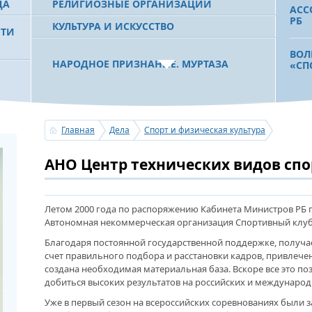
ДА
РЕЛИГИОЗНЫЕ ОРГАНИЗАЦИИ
АСС
РБ
КУЛЬТУРА И ИСКУССТВО
СТИ
ВОЛ
НАРОДНОЕ ПРИЗНАНИЕ. МУРТАЗА
«СП
РАХИМОВ СТАЛ ОДНИМ ИЗ
 РБ
ПОБЕДИТЕЛЕЙ ПРОЕКТОВ «АТАЙСАЛ» И
«ЗЕМЛЯКИ»
СТУ
АГР
Главная
Дела
Спорт и физическая культура
УСП
В С
С ПРАЗДНИКОМ УРАЗА-БАЙРАМ!
АНО Центр технических видов спо
ПОЗДРАВЛЕНИЕ ПЕРВОГО ПРЕЗИДЕНТА
БАШКОРТОСТАНА, ПРЕДСЕДАТЕЛЯ
СОВЕТА БЛАГОТВОРИТЕЛЬНОГО ФОНДА
ОБР
«УРАЛ» М.Г.РАХИМОВА
УНИ
Летом 2000 года по распоряжению Кабинета Министров РБ 
УСТ
Автономная некоммерческая организация Спортивный клуб 
ЗАЛ
Благодаря постоянной государственной поддержке, получае
УСЕРГАН. ИЗДАН XХХV ТОМ «ИСТОРИИ
счет правильного подбора и расстановки кадров, привлече
БАШКИРСКИХ РОДОВ»
создана необходимая материальная база. Вскоре все это 
«ЯТ
добиться высоких результатов на российских и междунаро
МОЖ
ОГОНЬ - СУДЬЯ БЕСПЕЧНОСТИ ЛЮДЕЙ.
ПОД
Уже в первый сезон на всероссийских соревнованиях были з
ПОЖАРОВ МЕНЬШЕ НЕ СТАНОВИТСЯ