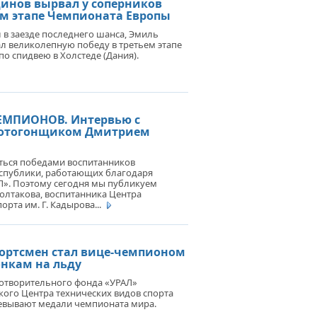
инов вырвал у соперников
ем этапе Чемпионата Европы
в заезде последнего шанса, Эмиль
л великолепную победу в третьем этапе
о спидвею в Холстеде (Дания).
ЕМПИОНОВ. Интервью с
отогонщиком Дмитрием
иться победами воспитанников
спублики, работающих благодаря
». Поэтому сегодня мы публикуем
олтакова, воспитанника Центра
орта им. Г. Кадырова...
ортсмен стал вице-чемпионом
онкам на льду
отворительного фонда «УРАЛ»
ого Центра технических видов спорта
оевывают медали чемпионата мира.