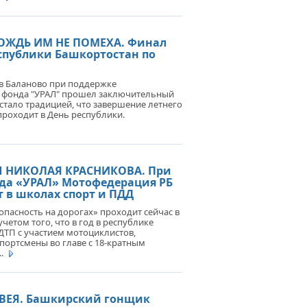
ДОЖДЬ ИМ НЕ ПОМЕХА. Финал
РТИВНЫЙ ГОРОД АГИДЕЛЬ.
спублики Башкортостан по
Д "УРАЛ" ПРИВЕЗ ПОДАРОК К
РЫТИЮ НОВОГО
РТКОМПЛЕКСА
е в Баланово при поддержке
 фонда "УРАЛ" прошел заключительный
 стало традицией, что завершение летнего
проходит в День республики.
Ы НИКОЛАЯ КРАСНИКОВА. При
да «УРАЛ» Мотофедерация РБ
 в школах спорт и ПДД
зопасность на дорогах» проходит сейчас в
четом того, что в год в республике
 ДТП с участием мотоциклистов,
портсмены во главе с 18-кратным
..
ВЕЯ. Башкирский гонщик