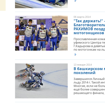
06 марта 2014
"Так держать!" 
Благотворител
РАХИМОВ позд
мотогонщиков 
Прославленная кома
уфимского Центра те
Г.Кадырова в девяты
по мотогонкам на ль
13 января 2014
В башкирском 
поколений
Завершился Личный 
льду 2014 г. Такой ин
Многие, если не бол
ещё более совершенн
решающего финала, 