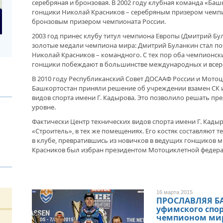
серебряная и бронзовая. В 2002 году клубная команда «Баш
гонщики Николай Красников – серебряным призером чемпио
ДРУЖБА НЕ СЛАБЕЕТ. СОСТОЯЛАСЬ
бронзовым призером чемпионата России.
ВСТРЕЧА ДВУХ РУКОВОДИТЕЛЕЙ
ПАМ
2003 год принес клубу титул чемпиона Европы (Дмитрий Бул
УФИ
золотые медали чемпиона мира: Дмитрий Буланкин стал по
СОР
В ДОМЕ СВОЕМ. ОБ УНИКАЛЬНОЙ
ГОН
Николай Красников – командного. С тех пор оба чемпионски
ЖИЛИЩНОЙ ПРОГРАММЕ
БАШ
гонщики побеждают в большинстве международных и всеро
В 2010 году Республиканский Совет ДОСААФ России и Мото
ВНОВЬ О КАРИМЕ ХАКИМОВЕ. ИМЯ
Башкортостан приняли решение об учреждении взамен СК и
СОВЕТСКОГО ДИПЛОМАТА ОБЪЕДИНЯЕТ
видов спорта имени Г. Кадырова. Это позволило решать пр
ДВА ГОСУДАРСТВА
уровне.
ЭФФ
АГР
Фактически Центр технических видов спорта имени Г. Кадыр
СЕР
ДО ГЛУБИНЫ ДУШИ. ФИЛЬМЫ БУЛАТА
«Строитель», в тех же помещениях. Его костяк составляют 
ЧЕМ
ЮСУПОВА ПОКАЗАЛИ В КАЗАХСТАНЕ
ПАУ
в клубе, превратившись из новичков в ведущих гонщиков м
Красников был избран президентом Мотоциклетной федера
ЛЮБОЙ КОГДА-ТО ПОСТАРЕЕТ.
ИНТЕРВЬЮ С ГЛАВРЕДОМ ГАЗЕТЫ
«ВЕТЕРАН БАШКОРТОСТАНА»
«БА
ОБР
16 марта 2015
ЧЕМ
ПРОСЛАВЛЯЯ Б
БОР
уфимского спор
МЕМОРИАЛ СОБРАЛ СОСЛУЖИВЦЕВ. УФА
чемпионом мир