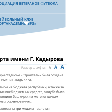
ОЦИАЦИЯ ВЕТЕРАНОВ ФУТБОЛА
ЕЙБОЛЬНЫЙ КЛУБ
ОРТАКАДЕМИЯ-ВРЗ»
ДЕНТЫ И ФИЗИЧЕСКАЯ КУЛЬТУРА.
АРНЫЙ ВУЗ РЕСПУБЛИКИ
ЕШЕН НЕ ТОЛЬКО В УЧЕБЕ, НО И
ПОРТЕ
рта имени Г. Кадырова
A
A
A
Размер шрифта:
АЗОВАНИЕ И СПОРТ. АГРАРНЫЙ
ВЕРСИТЕТ ЗАВЕРШАЕТ
при стадионе «Строитель» была создана
РОЙСТВО НОВОГО СПОРТИВНОГО
имени Г. Кадырова.
А
мой из бюджета республики, а также за
ния внебюджетных средств, в клубе была
позволило башкирским мотогонщикам
ЫП ҠАЛҒАНСЫ АТЫП ҠАЛ». УФА
дных соревнованиях.
ЕТ СТАТЬ ЦЕНТРОМ
ГОТОВКИ СТРЕЛКОВ ИЗ ЛУКА
авоеваны три медали – золотая,