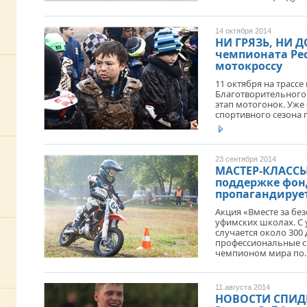
14 октября 2014
НИ ГРЯЗЬ, НИ 
СПО
чемпионата Ре
ФОН
мотокроссу
ОТК
СПО
11 октября на трасс
Благотворительного
этап мотогонок. Уже
спортивного сезона 
23 сентября 2014
МАСТЕР-КЛАСС
поддержке фон
пропагандирует
Акция «Вместе за бе
уфимских школах. С у
случается около 300
профессиональные с
чемпионом мира по.
11 августа 2014
НОВОСТИ СПИД