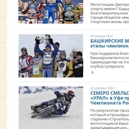
ОТМЕТИЛА 101-Ю ГОДОВЩИНУ
Мотогонщик Дмитрий
ОБРАЗОВАНИЯ ПОГРАНИЧНЫХ ВОЙСК
спорта имени Г.Кад
РОССИИ
Благотворительным 
ЗАУ
городе Инцелле чем
ЗИЛ
Спортсмен вновь про
ПОЛ
РАЗ
ВИД
26 января 2015
БАШКИРСКИЕ 
этапы чемпион
При поддержке Благ
башкирские мотогон
ПУС
преимущество на 3-м
КАЗ
клубов Суперлиги.
ЗВА
МЕ
WOM
23 декабря 2014
СЕМЕРО СМЕЛЫХ
«УРАЛ» в Уфе 
Чемпионата Ро
ВПЕ
БИЖ
По результатам про
ПРО
который в прошедши
стадионе «Строитель
ДЕТ
мотогонщиков Башко
РЕС
захватывающее дух..