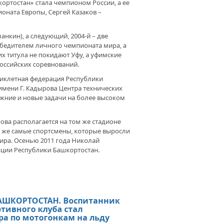
кортостан» стала чемпионом России, а ее
ната Европы, Сергей Казаков –
ЯТИ АЛЕКСАНДРА КНИССА. НА
анкин), а следующий, 2004-й – две
МСКОМ БИАТЛОНЕ СОСТОЯЛИСЬ
бедителем личного чемпионата мира, а
ЕВНОВАНИЯ ПО ЛЫЖНЫМ
КАМ НА ПЕРВЕНСТВО
х титула не покидают Уфу, а уфимские
КОРТОСТАНА
ссийских соревнований.
циклетная федерация Республики
мени Г. Кадырова Центра технических
ежние и новые задачи на более высоком
ЕКТ ПОДДЕРЖКИ. СТУДЕНТ
АРНОГО УНИВЕРСИТЕТА СТАЛ
ова располагается на том же стадионе
ЕБРЯНЫМ ПРИЗЕРОМ
те же самые спортсмены, которые выросли
ПИОНАТА МИРА ПО
ЭРЛИФТИНГУ
ира. Осенью 2011 года Николай
ции Республики Башкортостан.
ШКОРТОСТАН - ЗА ЗДОРОВЫЙ
АЗ ЖИЗНИ». В УФЕ ОТКРЫТ
ПИОНАТ РЕСПУБЛИКИ ПО
АШКОРТОСТАН. Воспитанник
ЬБЕ НА ПОЯСАХ
тивного клуба стал
а по мотогонкам на льду