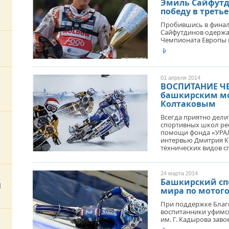
Эмиль Сайфутд
победу в треть
Пробившись в финал 
Сайфутдинов одержа
Чемпионата Европы п
01 апреля 2014
ВОСПИТАНИЕ Ч
башкирским м
Колтаковым
Всегда приятно дел
спортивных школ ре
помощи фонда «УРАЛ
интервью Дмитрия К
технических видов сп
24 марта 2014
Башкирский сп
м
мира по мотог
При поддержке Благ
воспитанники уфимск
им. Г. Кадырова зав