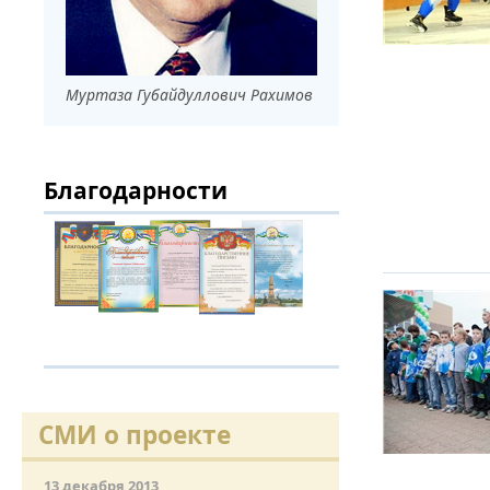
ЭФФЕКТ ПО
АГРАРНОГО
СЕРЕБРЯНЫ
Муртаза Губайдуллович Рахимов
МИРА ПО П
Благодарности
«БАШКОРТО
ЖИЗНИ». В
РЕСПУБЛИК
ЗАУРАЛЬСК
ЗИЛАИРСК
ВОЗМОЖНОС
УГАСАЮЩИЙ
СМИ о проекте
ПУСТЬ ПОБЕ
НАЧИНАЕТС
ЧЕМПИОНА
13 декабря 2013