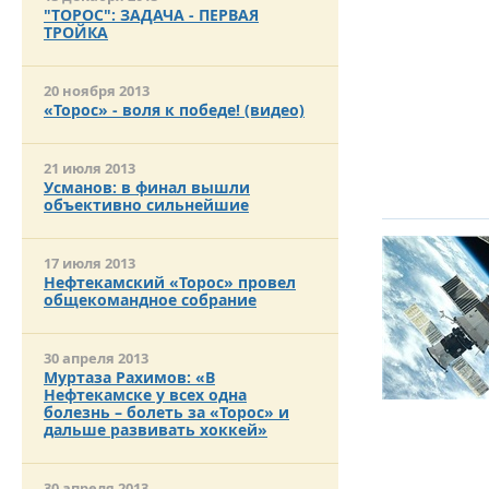
МЕЖДУНАР
"ТОРОС": ЗАДАЧА - ПЕРВАЯ
WORLD TITL
ТРОЙКА
20 ноября 2013
«Торос» - воля к победе! (видео)
ВПЕРВЫЕ В
БИЖБУЛЯК 
ФИНАЛА ПЕ
21 июля 2013
ХОККЕЙНОЙ
Усманов: в финал вышли
БАШКОРТО
объективно сильнейшие
17 июля 2013
СПОРТИВНЫ
Нефтекамский «Торос» провел
"УРАЛ" ПР
общекомандное собрание
НОВОГО СП
30 апреля 2013
Муртаза Рахимов: «В
Нефтекамске у всех одна
болезнь – болеть за «Торос» и
дальше развивать хоккей»
30 апреля 2013