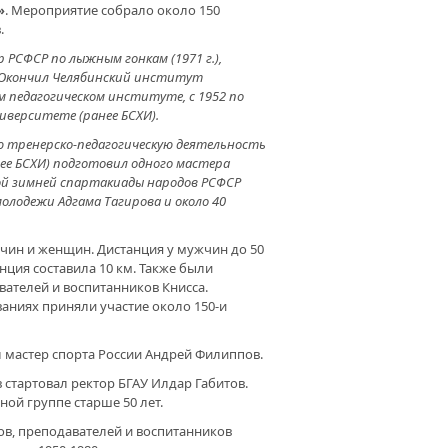
УЧИЛИ ВОЗМОЖНОСТЬ
»
. Мероприятие собрало около 150
ВИВАТЬ УГАСАЮЩИЙ В РАЙОНЕ
.
 СПОРТА
р РСФСР по лыжным гонкам (1971 г.),
. Окончил Челябинский институт
ом педагогическом институте, с 1952 по
иверситете (ранее БСХИ).
ТЬ ПОБЕДИТ ТАМАРА! В
ю тренерско-педагогическую деятельность
АХСТАНЕ НАЧИНАЕТСЯ МАТЧ ЗА
ее БСХИ) подготовил одного мастера
НИЕ ЧЕМПИОНА МИРА ПО
ЖДУНАРОДНЫМ ШАШКАМ
ой зимней спартакиады народов РСФСР
EN’S WORLD TITLE MATCH 2015
олодежи Адгама Тагирова и около 40
чин и женщин. Дистанция у мужчин до 50
танция составила 10 км. Также были
вателей и воспитанников Книсса.
РВЫЕ В ИСТОРИИ РАЙОНА.
БУЛЯК СТАЛ МЕСТОМ
ованиях приняли участие около 150-и
ВЕДЕНИЯ ФИНАЛА ПЕРВЕНСТВА
СКОЙ ХОККЕЙНОЙ ЛИГИ
ПУБЛИКИ БАШКОРТОСТАН
 мастер спорта России Андрей Филиппов.
 стартовал ректор БГАУ Илдар Габитов.
ной группе старше 50 лет.
ов, преподавателей и воспитанников
РТИВНЫЙ ГОРОД АГИДЕЛЬ.