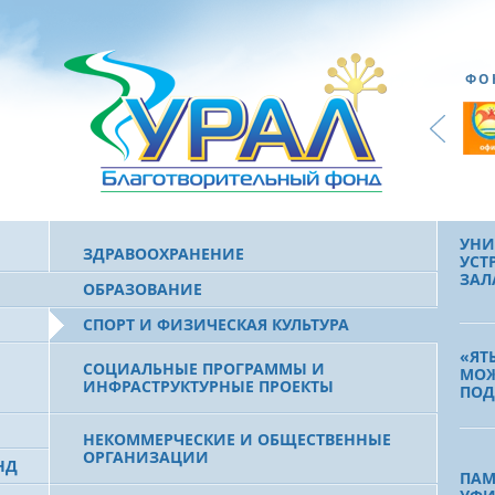
ВОЛ
«СП
ФО
СТУ
АГР
УСП
В С
ОБР
УНИ
ЗДРАВООХРАНЕНИЕ
УСТ
ЗАЛ
ОБРАЗОВАНИЕ
СПОРТ И ФИЗИЧЕСКАЯ КУЛЬТУРА
«ЯТ
СОЦИАЛЬНЫЕ ПРОГРАММЫ И
МОЖ
ИНФРАСТРУКТУРНЫЕ ПРОЕКТЫ
ПОД
НЕКОММЕРЧЕСКИЕ И ОБЩЕСТВЕННЫЕ
ОРГАНИЗАЦИИ
НД
ПАМ