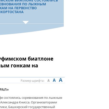
МСКОМ БИАТЛОНЕ СОСТОЯЛИСЬ
ЕВНОВАНИЯ ПО ЛЫЖНЫМ
КАМ НА ПЕРВЕНСТВО
КОРТОСТАНА
ЕКТ ПОДДЕРЖКИ. СТУДЕНТ
АРНОГО УНИВЕРСИТЕТА СТАЛ
ЕБРЯНЫМ ПРИЗЕРОМ
ПИОНАТА МИРА ПО
ЭРЛИФТИНГУ
уфимском биатлоне
ным гонкам на
ШКОРТОСТАН - ЗА ЗДОРОВЫЙ
АЗ ЖИЗНИ». В УФЕ ОТКРЫТ
ПИОНАТ РЕСПУБЛИКИ ПО
A
A
A
Размер шрифта:
ЬБЕ НА ПОЯСАХ
РАЛ»
 Уфе состоялись соревнования по лыжным
Александра Книсса. Организаторами
РАЛЬСКИМ КИКБОКСЕРАМ.
лики, Башкирский государственный
АИРСКИЕ СПОРТСМЕНЫ