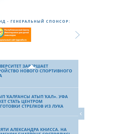
ЕЙБОЛЬНЫЙ КЛУБ
ОРТАКАДЕМИЯ-ВРЗ»
НД - ГЕНЕРАЛЬНЫЙ СПОНСОР:
ДЕНТЫ И ФИЗИЧЕСКАЯ КУЛЬТУРА.
АРНЫЙ ВУЗ РЕСПУБЛИКИ
ЕШЕН НЕ ТОЛЬКО В УЧЕБЕ, НО И
ПОРТЕ
АЗОВАНИЕ И СПОРТ. АГРАРНЫЙ
ВЕРСИТЕТ ЗАВЕРШАЕТ
РОЙСТВО НОВОГО СПОРТИВНОГО
А
ЫП ҠАЛҒАНСЫ АТЫП ҠАЛ». УФА
ЕТ СТАТЬ ЦЕНТРОМ
ГОТОВКИ СТРЕЛКОВ ИЗ ЛУКА
ЯТИ АЛЕКСАНДРА КНИССА. НА