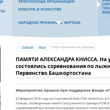
УФИ
ДА
РЕЛИГИОЗНЫЕ ОРГАНИЗАЦИИ
СОР
ГОН
КУЛЬТУРА И ИСКУССТВО
СТИ
БАШ
НАРОДНОЕ ПРИЗНАНИЕ. МУРТАЗА
РАХИМОВ СТАЛ ОДНИМ ИЗ
 РБ
ПОБЕДИТЕЛЕЙ ПРОЕКТОВ «АТАЙСАЛ» И
«ЗЕМЛЯКИ»
ЭФФ
АГР
СЕР
ЧЕМ
Главная
Дела
Спорт и физическая культура
ПАУ
С ПРАЗДНИКОМ УРАЗА-БАЙРАМ!
ПАМЯТИ АЛЕКСАНДРА КНИССА. На 
ПОЗДРАВЛЕНИЕ ПЕРВОГО ПРЕЗИДЕНТА
БАШКОРТОСТАНА, ПРЕДСЕДАТЕЛЯ
состоялись соревнования по лыж
СОВЕТА БЛАГОТВОРИТЕЛЬНОГО ФОНДА
«УРАЛ» М.Г.РАХИМОВА
«БА
Первенство Башкортостана
ОБР
ЧЕМ
БОР
УСЕРГАН. ИЗДАН XХХV ТОМ «ИСТОРИИ
Мероприятие прошло при поддержке фонда «У
БАШКИРСКИХ РОДОВ»
22 февраля 2016 года на спортивной базе СОК «Биатлон» в
гонкам, посвященные памяти Заслуженного тренера РСФСР 
ОГОНЬ - СУДЬЯ БЕСПЕЧНОСТИ ЛЮДЕЙ.
ЗАУ
соревнований выступили Ассоциация лыжных гонок респуб
ПОЖАРОВ МЕНЬШЕ НЕ СТАНОВИТСЯ
ЗИЛ