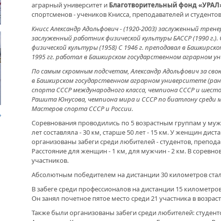
ПОЛ
аграрный университет и
Благотворительный фонд «УРАЛ
РАЗ
спортсменов - учеников Книсса, преподавателей и студентов
ДРУЖБА НЕ СЛАБЕЕТ. СОСТОЯЛАСЬ
ВИД
ВСТРЕЧА ДВУХ РУКОВОДИТЕЛЕЙ
Книсс Александр Адольфович - (1920-2003) заслуженный трене
заслуженный работник физической культуры БАССР (1990 г.)
физической культуры (1958) С 1946 г. преподавал в Башкирск
В ДОМЕ СВОЕМ. ОБ УНИКАЛЬНОЙ
1995 гг. работал в Башкирском государственном аграрном ун
ЖИЛИЩНОЙ ПРОГРАММЕ
ПУС
По самым скромным подсчетам, Александр Адольфович за сво
КАЗ
в Башкирском государственном аграрном университете (ран
ЗВА
ВНОВЬ О КАРИМЕ ХАКИМОВЕ. ИМЯ
МЕ
спорта СССР международного класса, чемпиона СССР и шест
СОВЕТСКОГО ДИПЛОМАТА ОБЪЕДИНЯЕТ
WOM
Рашита Юнусова, чемпиона мира и СССР по биатлону среди м
ДВА ГОСУДАРСТВА
Мастеров спорта СССР и России.
Соревнования проводились по 5 возрастным группам у муж
ДО ГЛУБИНЫ ДУШИ. ФИЛЬМЫ БУЛАТА
лет составляла - 30 км, старше 50 лет - 15 км. У женщин дис
ЮСУПОВА ПОКАЗАЛИ В КАЗАХСТАНЕ
организованы забеги среди любителей - студентов, препода
ВПЕ
БИЖ
Расстояние для женщин - 1 км, для мужчин - 2 км. В соревн
ПРО
участников.
ЛЮБОЙ КОГДА-ТО ПОСТАРЕЕТ.
ДЕТ
ИНТЕРВЬЮ С ГЛАВРЕДОМ ГАЗЕТЫ
РЕС
Абсолютным победителем на дистанции 30 километров стал
«ВЕТЕРАН БАШКОРТОСТАНА»
В забеге среди профессионалов на дистанции 15 километров
Он занял почетное пятое место среди 21 участника в возраст
Также были организованы забеги среди любителей: студент
МЕМОРИАЛ СОБРАЛ СОСЛУЖИВЦЕВ. УФА
СПО