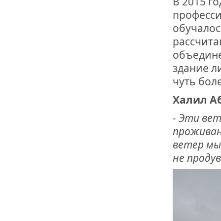
В 2015 г
ОТМЕТИЛА 
ОБРАЗОВАН
професси
РОССИИ
обучалос
рассчита
объедине
здание л
чуть боле
Халил А
- Эти ве
проживан
ветер мы
не продув