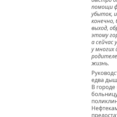
помощи ф
убыток, 
конечно,
выход, о
этому гор
а сейчас
у многих
родителе
жизнь.
Руководс
едва дыш
В городе
больницу
поликлин
Нефтекам
предоста