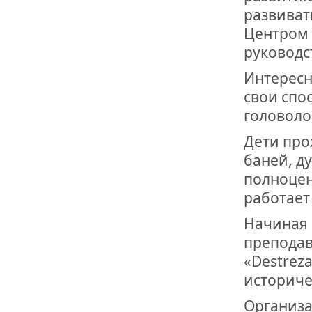
развиват
Центром 
руководс
Интересн
свои спо
головоло
Дети про
баней, д
полноцен
работает
Начиная 
преподав
«Destrez
историче
Организа