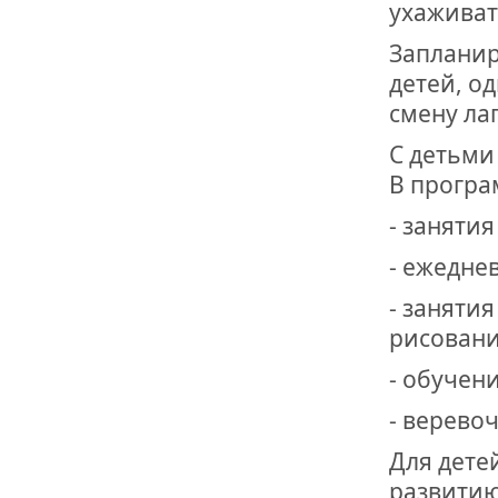
ОТМЕТИЛА 
ухаживат
ОБРАЗОВАН
РОССИИ
Запланир
детей, о
смену ла
С детьми
В програ
- заняти
- ежедне
- занятия
рисовани
- обучен
- верево
Для дете
развитию