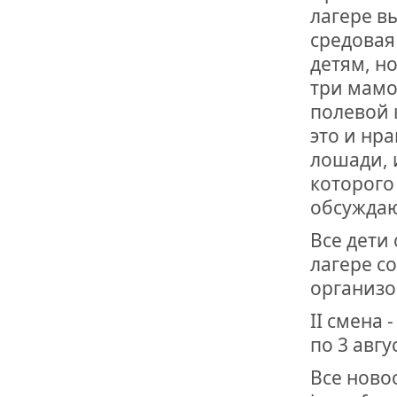
лагере в
средовая
детям, н
три мамо
полевой 
это и нра
лошади, 
которого
обсуждаю
Все дети
лагере с
организо
II смена -
по 3 авгу
Все ново