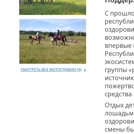
С прошло
ДРУЖБА НЕ 
ВСТРЕЧА Д
республи
оздорови
В ДОМЕ СВ
возможно
ЖИЛИЩНОЙ
впервые 
Республи
ВНОВЬ О К
СОВЕТСКОГ
экосисте
ДВА ГОСУД
группы «
СМОТРЕТЬ ВСЕ ФОТОГРАФИИ
(9)
источник
ДО ГЛУБИН
ЮСУПОВА П
пожертво
средства
ЛЮБОЙ КОГ
Отдых де
ИНТЕРВЬЮ 
«ВЕТЕРАН 
лошадьми
оздорови
смены бы
МЕМОРИАЛ 