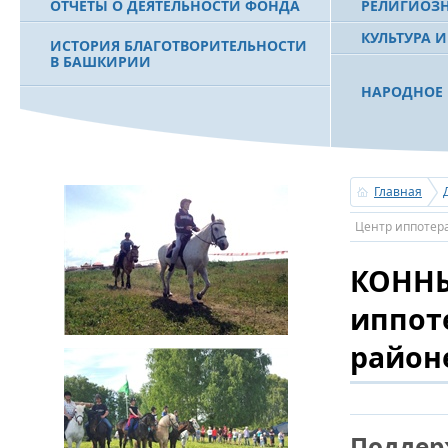
ОТЧЕТЫ О ДЕЯТЕЛЬНОСТИ ФОНДА
РЕЛИГИОЗ
КУЛЬТУРА 
ИСТОРИЯ БЛАГОТВОРИТЕЛЬНОСТИ
В БАШКИРИИ
НАРОДНОЕ 
РАХИМОВ С
ФИЛЬМ О ПЕРВОМ ПРЕЗИДЕНТЕ РБ
ПОБЕДИТЕЛ
МУРТАЗЕ РАХИМОВЕ
«ЗЕМЛЯКИ
Главная
С ПРАЗДНИ
Центр иппотер
ПОЗДРАВЛЕ
БАШКОРТОС
КОННЫ
СОВЕТА БЛ
«УРАЛ» М.
иппот
район
УСЕРГАН. 
БАШКИРСК
ОГОНЬ - С
Поддер
ПОЖАРОВ М