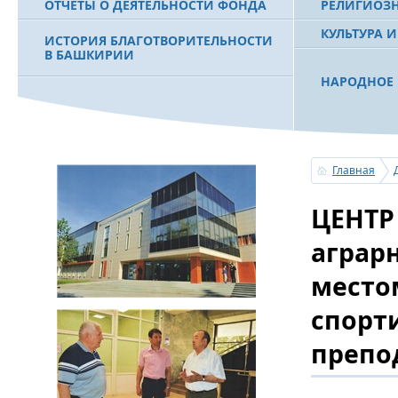
ОТЧЕТЫ О ДЕЯТЕЛЬНОСТИ ФОНДА
РЕЛИГИОЗ
КУЛЬТУРА 
ИСТОРИЯ БЛАГОТВОРИТЕЛЬНОСТИ
В БАШКИРИИ
НАРОДНОЕ 
РАХИМОВ С
ФИЛЬМ О ПЕРВОМ ПРЕЗИДЕНТЕ РБ
ПОБЕДИТЕЛ
МУРТАЗЕ РАХИМОВЕ
«ЗЕМЛЯКИ
Главная
С ПРАЗДНИ
ЦЕНТР
ПОЗДРАВЛЕ
БАШКОРТОС
СОВЕТА БЛ
аграр
«УРАЛ» М.
место
спорт
УСЕРГАН. 
БАШКИРСК
препо
ОГОНЬ - С
ПОЖАРОВ М