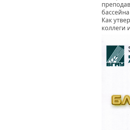
преподав
бассейна
Как утве
коллеги 