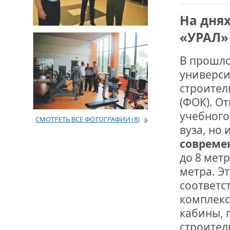
На дня
ДРУЖБА НЕ 
ВСТРЕЧА Д
«УРАЛ
В ДОМЕ СВ
В прошло
ЖИЛИЩНОЙ
универси
строител
ВНОВЬ О К
СОВЕТСКОГ
(ФОК). О
ДВА ГОСУД
учебного
СМОТРЕТЬ ВСЕ ФОТОГРАФИИ
(8)
вуза, но 
ДО ГЛУБИН
совреме
ЮСУПОВА П
до 8 мет
метра. Э
ЛЮБОЙ КОГ
ИНТЕРВЬЮ 
соответс
«ВЕТЕРАН 
комплекс
кабины, 
МЕМОРИАЛ 
строител