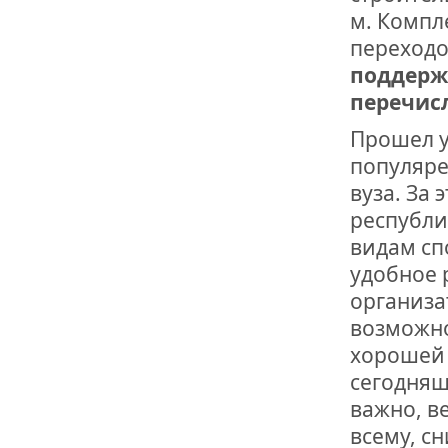
ОТМЕТИЛА 
м. Компл
ОБРАЗОВАН
РОССИИ
переход
поддерж
перечисл
Прошел у
популяре
вуза. За
республи
видам сп
удобное 
организа
возможно
хорошей 
сегодняш
важно, в
всему, с