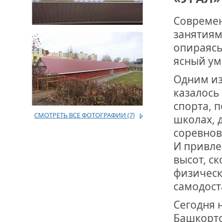
Современ
ДРУЖБА НЕ 
ВСТРЕЧА Д
занятиям
опираясь
В ДОМЕ СВ
ясный ум
ЖИЛИЩНОЙ
Одним из 
ВНОВЬ О К
казалось
СОВЕТСКОГ
ДВА ГОСУД
спорта, 
СМОТРЕТЬ ВСЕ ФОТОГРАФИИ
(7)
школах, 
соревнов
ДО ГЛУБИН
ЮСУПОВА П
И привле
высот, с
ЛЮБОЙ КОГ
физическ
ИНТЕРВЬЮ 
«ВЕТЕРАН 
самодост
Сегодня н
Башкорто
МЕМОРИАЛ 