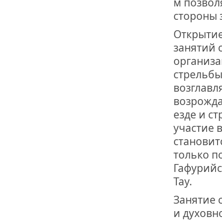
м позвол
стороны 
Открытие
занятий 
организа
стрельбы
возглавл
возрожда
езде и с
участие 
становит
только п
Гафурийс
Тау.
Занятие 
и духовн