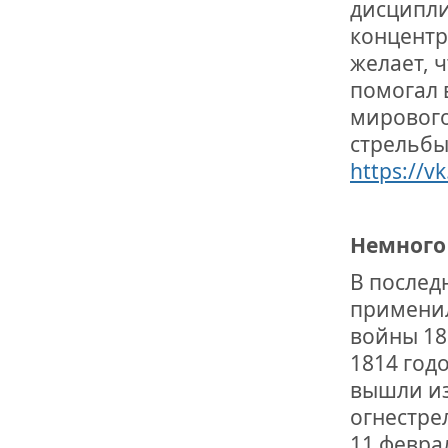
дисципли
концентр
желает, 
помогал 
мирового
стрельбы
https://v
Немного
В послед
применил
войны 18
1814 годо
вышли из
огнестре
11 февра