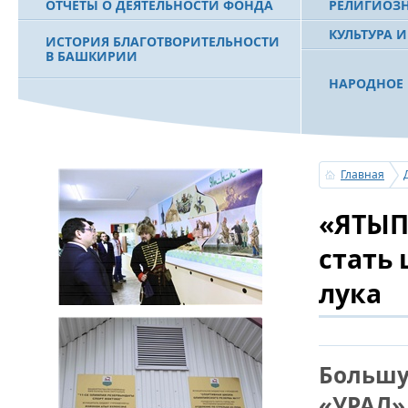
ОТЧЕТЫ О ДЕЯТЕЛЬНОСТИ ФОНДА
РЕЛИГИОЗ
КУЛЬТУРА 
ИСТОРИЯ БЛАГОТВОРИТЕЛЬНОСТИ
В БАШКИРИИ
НАРОДНОЕ 
РАХИМОВ С
ФИЛЬМ О ПЕРВОМ ПРЕЗИДЕНТЕ РБ
ПОБЕДИТЕЛ
МУРТАЗЕ РАХИМОВЕ
«ЗЕМЛЯКИ
Главная
С ПРАЗДНИ
«ЯТЫП
ПОЗДРАВЛЕ
БАШКОРТОС
СОВЕТА БЛ
стать
«УРАЛ» М.
лука
УСЕРГАН. 
БАШКИРСК
Большу
ОГОНЬ - С
«УРАЛ»
ПОЖАРОВ М