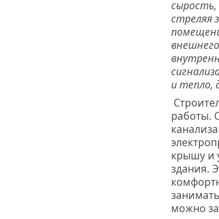
сырость,
стреляя з
помещени
внешнего
внутренн
сигнализа
и тепло,
Строител
работы. 
канализа
электроп
крышу и 
здания. 
комфортн
занимать
можно за