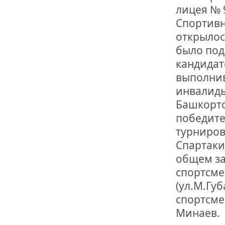
ОТМЕТИЛА 
лицея № 9
ОБРАЗОВАН
РОССИИ
Спортивн
открылос
было под
кандидат
выполнив
инвалиды
Башкорто
победите
турниров
Спартаки
общем за
спортсме
(ул.М.Гу
спортсме
Минаев.