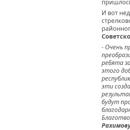
пришлось
И вот не
стрелков
районног
Советско
- Очень 
преобраз
ребята з
этого до
республик
эти созд
результа
будут про
благодар
Благотво
Рахимов