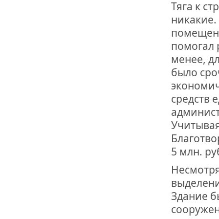
Тяга к ст
никакие.
помещени
помогал 
менее, д
было сро
экономич
средств 
админист
Учитывая
Благотво
5 млн. ру
Несмотря
выделени
Здание б
сооружен