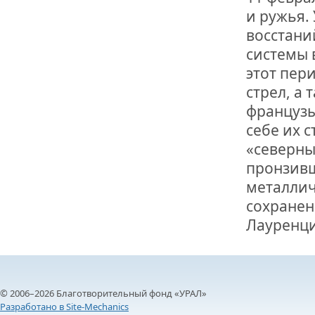
и ружья.
восстани
системы в
этот пери
стрел, а
французы
себе их с
«северны
пронзивш
металлич
сохранен
Лауренци
© 2006–2026 Благотворительный фонд «УРАЛ»
Разработано в Site-Mechanics