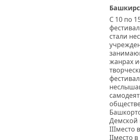
Башкирс
С 10 по 1
фестивал
стали не
учрежден
занимающ
жанрах ис
творческ
фестивал
неслышащ
самодеят
обществе
Башкорто
Демской 
IIIместо
IIместо 