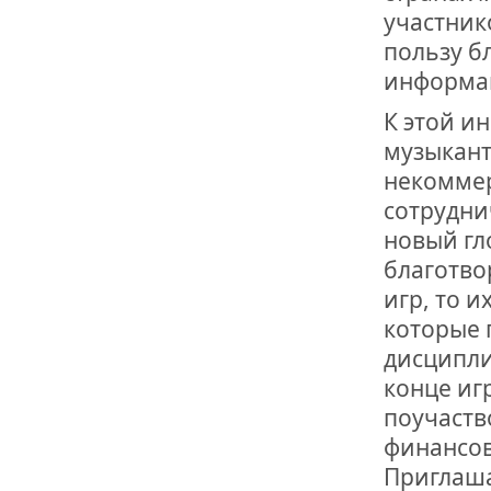
участник
пользу б
информац
К этой и
музыкант
некоммер
сотрудни
новый гл
благотво
игр, то и
которые 
дисципли
конце иг
поучаств
финансов
Приглаша