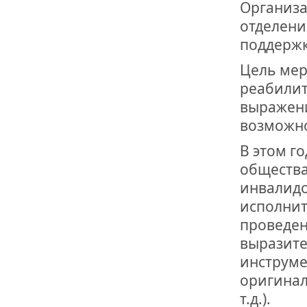
Организа
отделени
поддержк
Цель мер
реабилит
выражени
возможно
В этом г
общества
инвалидо
исполните
проведен
выразите
инструме
оригинал
т.д.).