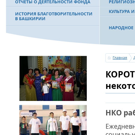
ОТЧЕТЫ О ДЕЯТЕЛЬНОСТИ ФОНДА
РЕЛИГИОЗ
КУЛЬТУРА 
ИСТОРИЯ БЛАГОТВОРИТЕЛЬНОСТИ
В БАШКИРИИ
НАРОДНОЕ 
РАХИМОВ С
ФИЛЬМ О ПЕРВОМ ПРЕЗИДЕНТЕ РБ
ПОБЕДИТЕЛ
МУРТАЗЕ РАХИМОВЕ
«ЗЕМЛЯКИ
Главная
С ПРАЗДНИ
КОРОТ
ПОЗДРАВЛЕ
БАШКОРТОС
СОВЕТА БЛ
некот
«УРАЛ» М.
УСЕРГАН. 
НКО ра
БАШКИРСК
Ежедневн
ОГОНЬ - С
ПОЖАРОВ М
социальн