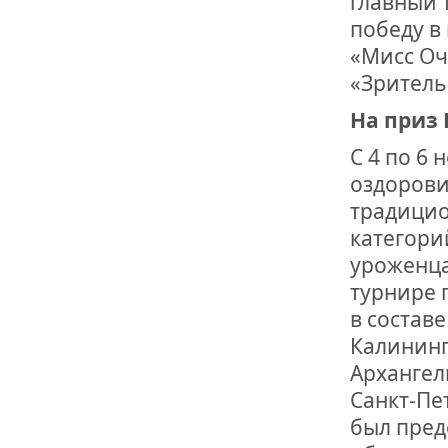
главный 
ОТМЕТИЛА 
ОБРАЗОВАН
победу в
РОССИИ
«Мисс Оч
«Зритель
На приз
С 4 по 6 
оздорови
традицио
категори
уроженца
турнире 
в состав
Калининг
Архангел
Санкт-Пе
был пред