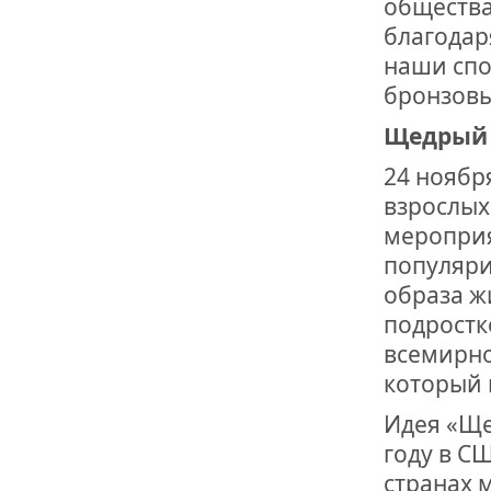
общества
благодар
наши спо
бронзовы
Щедрый 
24 ноябр
взрослых
мероприя
популяри
образа ж
подростк
всемирно
который 
Идея «Ще
году в С
странах 