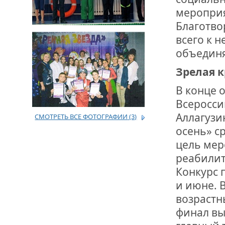
мероприя
ДРУЖБА НЕ 
Благотво
ВСТРЕЧА Д
всего к 
объедин
В ДОМЕ СВ
ЖИЛИЩНОЙ
Зрелая к
В конце 
ВНОВЬ О К
СОВЕТСКОГ
Всеросси
ДВА ГОСУД
Аллагузи
СМОТРЕТЬ ВСЕ ФОТОГРАФИИ
(3)
осень» с
ДО ГЛУБИН
ЮСУПОВА П
цель мер
реабилит
ЛЮБОЙ КОГ
Конкурс 
ИНТЕРВЬЮ 
и июне. 
«ВЕТЕРАН 
возрастны
финал вы
МЕМОРИАЛ 