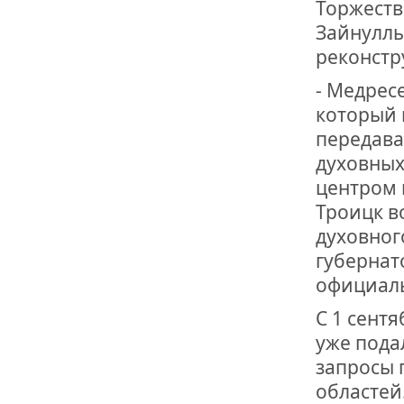
Торжеств
Зайнуллы 
реконстр
- Медрес
который 
передава
духовных
центром 
Троицк в
духовног
губернат
официаль
С 1 сент
уже пода
запросы 
областей