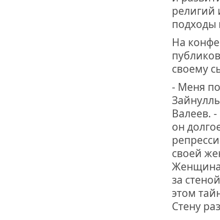
религий 
подходы 
На конфе
публиков
своему с
- Меня п
Зайнуллы
Валеев. -
он долго
репресси
своей жен
Женщина 
за стено
этом тайн
Стену ра