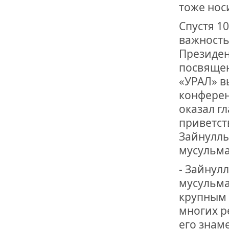
тоже нос
Спустя 1
важность
Президен
посвящен
«УРАЛ» в
конферен
оказал г
приветст
Зайнуллы
мусульма
- Зайнул
мусульман
крупным 
многих р
его знам