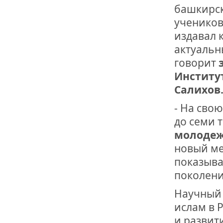
башкирск
учеников
издавал 
актуальн
говорит
Институ
Салихов
- На сво
до семи т
молодеж
новый ме
показыва
поколени
Научный 
ислам в 
и развит