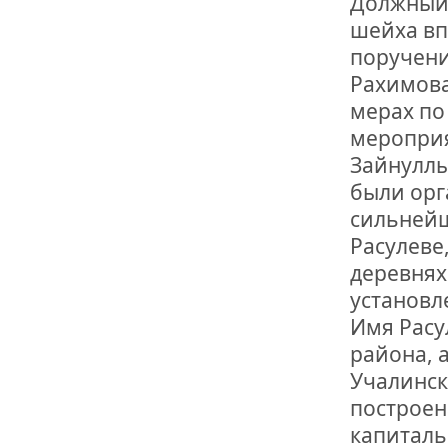
Должный 
ОТМЕТИЛА 
ОБРАЗОВАН
шейха вп
РОССИИ
поручени
Рахимова
мерах по
мероприя
Зайнуллы
были ор
сильнейш
Расулеве
деревнях
установл
Имя Расу
района, 
Учалинск
построен
капиталь