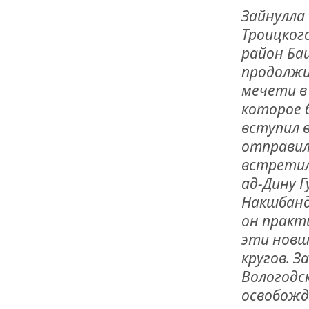
Зайнулла 
Троицкого
район Ба
продолжи
мечети в 
которое б
вступил 
отправил
встретил
ад-Дину 
Накшбанд
он практ
эти новш
кругов. З
Вологодск
освобожд