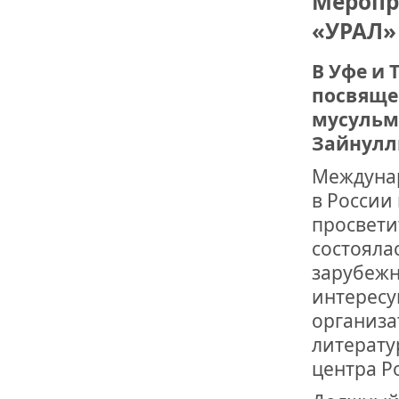
Меропр
«УРАЛ»
ДРУЖБА НЕ 
ВСТРЕЧА Д
В Уфе и
посвяще
В ДОМЕ СВ
ЖИЛИЩНОЙ
мусульм
Зайнулл
ВНОВЬ О К
СОВЕТСКОГ
Междунар
ДВА ГОСУД
в России
просвети
ДО ГЛУБИН
состояла
ЮСУПОВА П
зарубежн
интересу
ЛЮБОЙ КОГ
ИНТЕРВЬЮ 
организа
«ВЕТЕРАН 
литерату
центра Р
МЕМОРИАЛ 