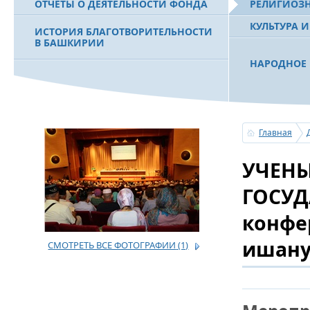
ОТЧЕТЫ О ДЕЯТЕЛЬНОСТИ ФОНДА
РЕЛИГИОЗ
КУЛЬТУРА 
ИСТОРИЯ БЛАГОТВОРИТЕЛЬНОСТИ
В БАШКИРИИ
НАРОДНОЕ 
РАХИМОВ С
ФИЛЬМ О ПЕРВОМ ПРЕЗИДЕНТЕ РБ
ПОБЕДИТЕЛ
МУРТАЗЕ РАХИМОВЕ
«ЗЕМЛЯКИ
Главная
С ПРАЗДНИ
УЧЕНЫ
ПОЗДРАВЛЕ
БАШКОРТОС
СОВЕТА БЛ
ГОСУД
«УРАЛ» М.
конфе
ишан
СМОТРЕТЬ ВСЕ ФОТОГРАФИИ
(1)
УСЕРГАН. 
БАШКИРСК
ОГОНЬ - С
ПОЖАРОВ М