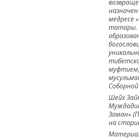
возвраще
назначен
медресе «
татары. 
образова
богослови
уникальн
тибетско
муфтием,
мусульман
Соборной 
Шейх Зай
Муждадид
Заман» (П
на стари
Материал