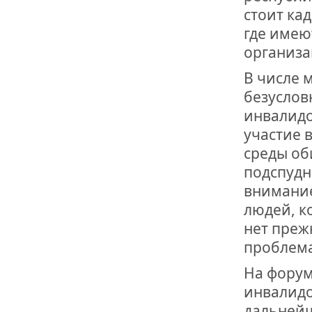
ОТМЕТИЛА 
стоит ка
ОБРАЗОВАН
РОССИИ
где имею
организа
В числе 
безуслов
инвалидо
участие 
среды об
подспудн
внимание
людей, к
нет преж
проблем
На форум
инвалидо
дальнейш