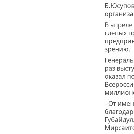
Б.Юсупов
организа
В апреле
слепых п
предприн
зрению.
Генераль
раз выст
оказал п
Всеросси
миллионо
- От име
благодар
Губайдул
Мирсаито