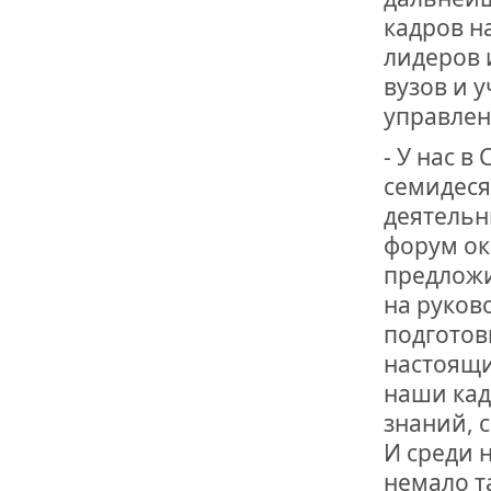
кадров н
лидеров 
вузов и 
управлен
- У нас 
семидеся
деятельн
форум ок
предложи
на руков
подготов
настоящи
наши кад
знаний, 
И среди 
немало т