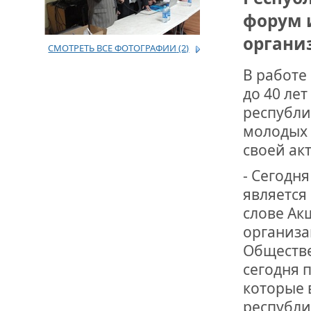
форум 
ДРУЖБА НЕ 
органи
ВСТРЕЧА Д
СМОТРЕТЬ ВСЕ ФОТОГРАФИИ
(2)
В работе
В ДОМЕ СВ
ЖИЛИЩНОЙ
до 40 ле
республи
ВНОВЬ О К
молодых 
СОВЕТСКОГ
ДВА ГОСУД
своей ак
- Сегодн
ДО ГЛУБИН
является
ЮСУПОВА П
слове Ак
организа
ЛЮБОЙ КОГ
ИНТЕРВЬЮ 
Обществе
«ВЕТЕРАН 
сегодня 
которые 
МЕМОРИАЛ 
республи