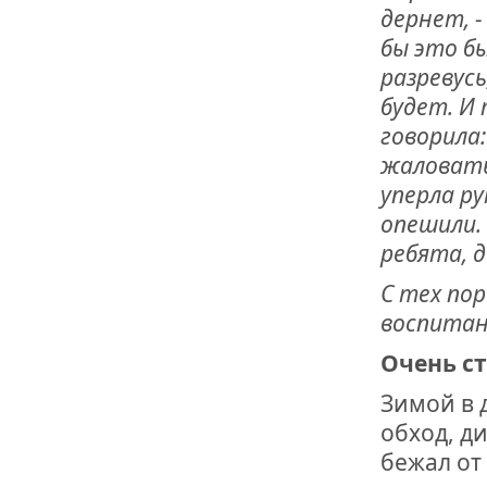
дернет, 
бы это бы
разревусь
будет. И 
говорила:
жаловатьс
уперла ру
опешили.
ребята, 
С тех пор
воспитан
Очень с
Зимой в 
обход, д
бежал от