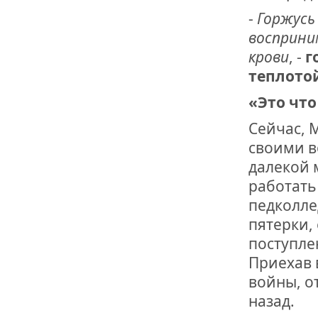
-
Горжусь
восприни
крови
, -
г
теплотой
«Это что
Сейчас, 
своими в
далекой 
работать
педколле
пятерки,
поступлен
Приехав в
войны, о
назад.