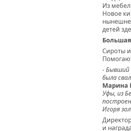
Из мебел
Новое ки
нынешнег
детей зд
Большая
Сироты и
Помогают
-
Бывший 
была свал
Марина 
Уфы, из Б
построен
Игоря зо
Директор
и наград