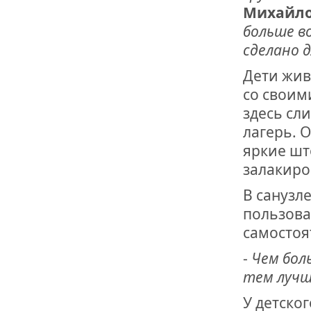
ОТМЕТИЛА 
Михайл
ОБРАЗОВАН
РОССИИ
больше в
сделано 
Дети жив
со своим
здесь сли
лагерь. 
яркие шт
залакиро
В санузл
пользова
самостоя
-
Чем бол
тем лучш
У детско