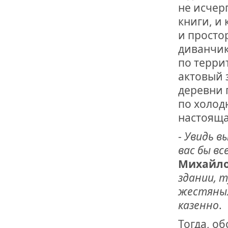
не исчер
книги, и
и просто
диванчик
по терри
актовый 
деревни п
по холод
настояща
-
Увидь в
вас бы вс
Михайл
здании, т
жестяных 
казенно
.
Тогда, о