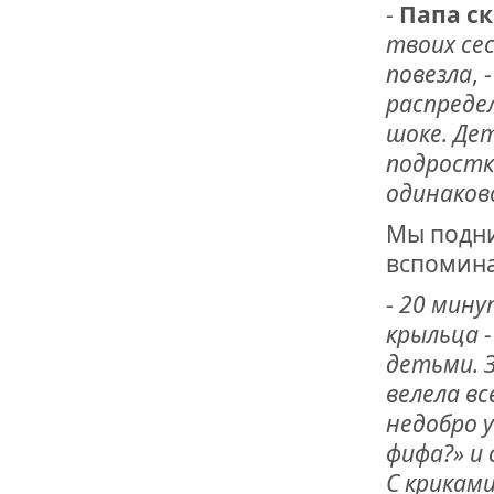
-
Папа с
твоих сес
повезла
, 
распреде
шоке. Де
подростки
одинаков
Мы подни
вспомина
-
20 мину
крыльца -
детьми. З
велела в
недобро 
фифа?» и 
С криками