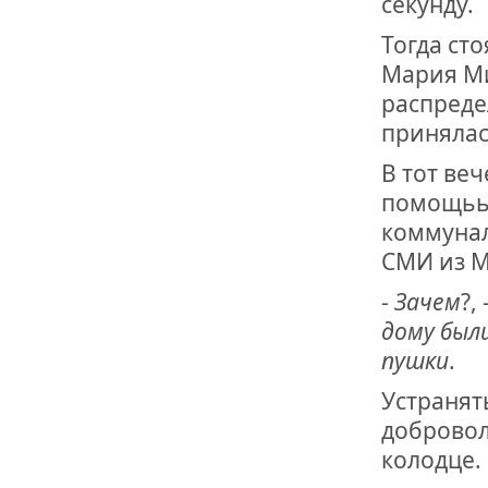
секунду.
Тогда ст
Мария Ми
распреде
принялас
В тот ве
помощьь 
коммунал
СМИ из 
-
Зачем
?, 
дому был
пушки
.
Устранят
добровол
колодце.