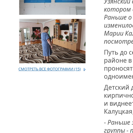
Узянский 
котором 
ДРУЖБА НЕ 
Раньше о 
ВСТРЕЧА Д
изменилос
В ДОМЕ СВ
Марии Ка
ЖИЛИЩНОЙ
посмотре
Путь до 
ВНОВЬ О К
СОВЕТСКОГ
районе в
ДВА ГОСУД
проносят
СМОТРЕТЬ ВСЕ ФОТОГРАФИИ
(15)
одноимен
ДО ГЛУБИН
ЮСУПОВА П
Детский 
кирпично
ЛЮБОЙ КОГ
и виднее
ИНТЕРВЬЮ 
«ВЕТЕРАН 
Калуцкая
-
Раньше 
группы - 
МЕМОРИАЛ 