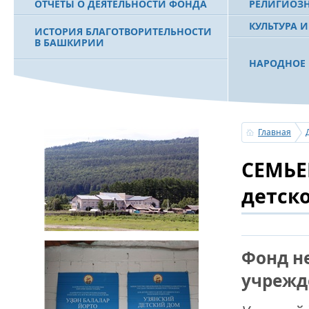
ОТЧЕТЫ О ДЕЯТЕЛЬНОСТИ ФОНДА
РЕЛИГИОЗ
КУЛЬТУРА 
ИСТОРИЯ БЛАГОТВОРИТЕЛЬНОСТИ
В БАШКИРИИ
НАРОДНОЕ 
РАХИМОВ С
ФИЛЬМ О ПЕРВОМ ПРЕЗИДЕНТЕ РБ
ПОБЕДИТЕЛ
МУРТАЗЕ РАХИМОВЕ
«ЗЕМЛЯКИ
Главная
С ПРАЗДНИ
СЕМЬЕ
ПОЗДРАВЛЕ
БАШКОРТОС
СОВЕТА БЛ
детск
«УРАЛ» М.
УСЕРГАН. 
Фонд н
БАШКИРСК
учрежд
ОГОНЬ - С
ПОЖАРОВ М