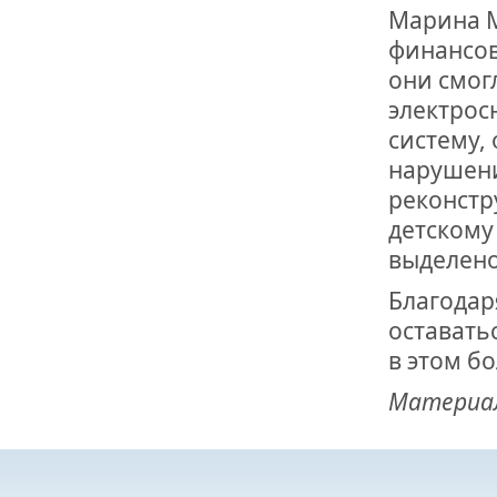
Марина М
финансов
они смог
электрос
систему,
нарушени
реконстр
детскому 
выделено
Благодар
оставать
в этом б
Материал