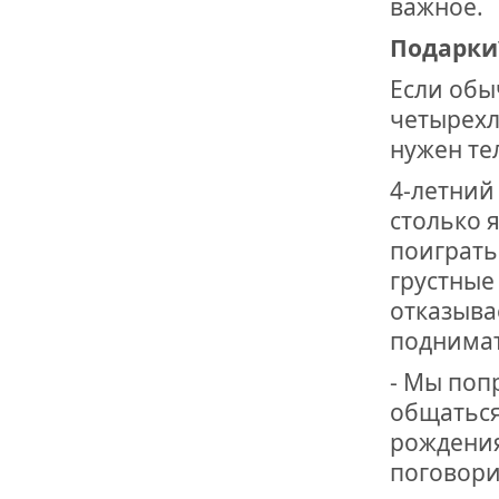
важное.
Подарки?
Если обы
четырехл
нужен те
4-летний
столько 
поиграть
грустные
отказыва
поднимат
- Мы поп
общаться
рождения.
поговори