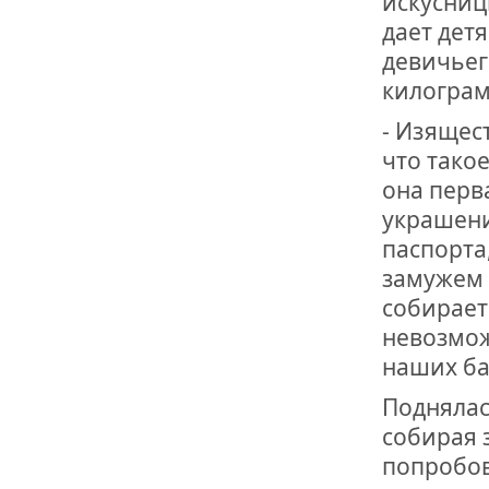
искусниц
дает дет
девичьег
килограм
- Изящес
что тако
она перв
украшени
паспорта
замужем 
собирает
невозмож
наших ба
Поднялас
собирая 
попробов