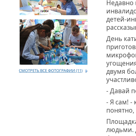
Недавно 
инвалидо
ДРУЖБА НЕ 
ВСТРЕЧА Д
детей-ин
рассказы
В ДОМЕ СВ
ЖИЛИЩНОЙ
День кат
приготов
ВНОВЬ О К
микрофон
СОВЕТСКОГ
угощения
ДВА ГОСУД
двумя бо
СМОТРЕТЬ ВСЕ ФОТОГРАФИИ
(11)
участлив
ДО ГЛУБИН
ЮСУПОВА П
- Давай п
- Я сам! 
ЛЮБОЙ КОГ
ИНТЕРВЬЮ 
понятно, 
«ВЕТЕРАН 
Площадка
людьми. 
МЕМОРИАЛ 