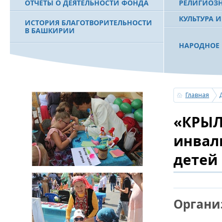
ОТЧЕТЫ О ДЕЯТЕЛЬНОСТИ ФОНДА
РЕЛИГИОЗ
КУЛЬТУРА 
ИСТОРИЯ БЛАГОТВОРИТЕЛЬНОСТИ
В БАШКИРИИ
НАРОДНОЕ 
РАХИМОВ С
ФИЛЬМ О ПЕРВОМ ПРЕЗИДЕНТЕ РБ
ПОБЕДИТЕЛ
МУРТАЗЕ РАХИМОВЕ
«ЗЕМЛЯКИ
Главная
С ПРАЗДНИ
«КРЫЛ
ПОЗДРАВЛЕ
БАШКОРТОС
СОВЕТА БЛ
инвал
«УРАЛ» М.
детей
УСЕРГАН. 
БАШКИРСК
Органи
ОГОНЬ - С
ПОЖАРОВ М