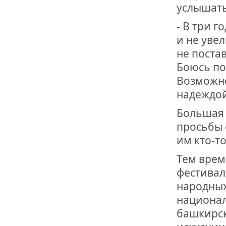
услышать
- В три г
и не увел
не постав
Боюсь под
Возможно
надеждой
Большая 
просьбы 
им кто-т
Тем врем
фестивал
народных
национал
башкирск