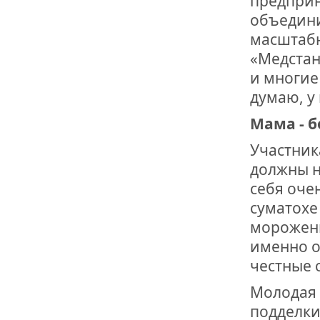
предприн
объедини
масштабн
«Медстан
и многие
думаю, у
Мама - б
Участник
должны н
себя оче
суматохе
мороженн
именно о
честные 
Молодая 
подделки