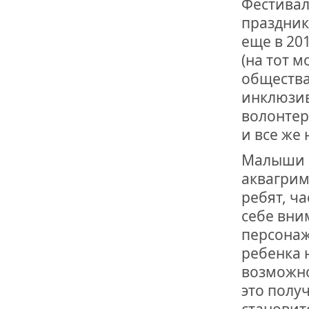
Фестивал
ОТМЕТИЛА 
ОБРАЗОВАН
праздник
РОССИИ
еще в 20
(на тот 
общества
инклюзив
волонтеры
и все же
Малыши б
аквагрима
ребят, ч
себе вни
персонаж
ребенка 
возможно
это полу
становит