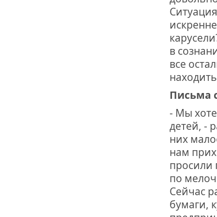
Ситуация
искренне
карусели
в сознан
все остал
находить
Письма 
- Мы хот
детей, - 
них мало
нам прих
просили 
по мелоч
Сейчас 
бумаги, 