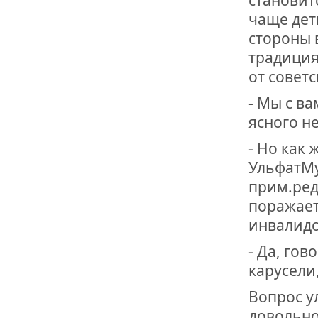
чаще дет
стороны 
традиция
от совет
- Мы с ва
ясного н
- Но как 
УльфатМу
прим.ред
поражает
инвалидо
- Да, го
карусели
Вопрос у
довольно