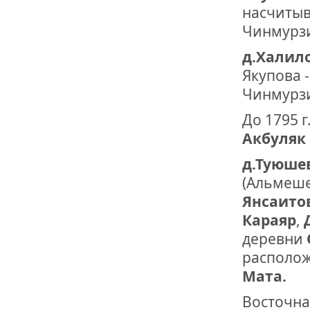
насчитыв
Чинмурзи
д.Халил
Якупова 
Чинмурз
До 1795 
Акбуляк
д.Туюше
(Альмеше
Янсаито
Караяр
,
деревни
располож
Мата.
Восточна