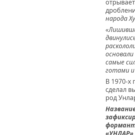
отрываетс
дроблени
народа Х
«Лишивши
двинулис
раскололи
основали 
самые сил
готами и 
В 1970-х
сделал в
род Унла
Название
зафикси
форманта
«УНЛАР»