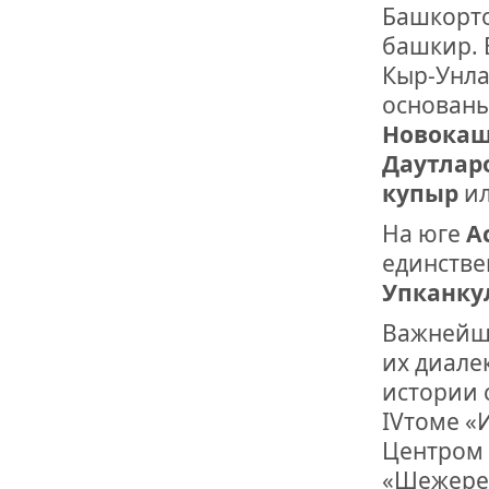
Башкорто
башкир. 
Кыр-Унла
основан
Новокаш
Даутларо
купыр
и
На юге
А
единстве
Упканку
Важнейши
их диале
истории 
IVтоме «
Центром 
«Шежере»