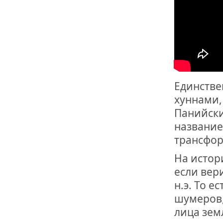
ОТМЕТИЛА 
ОБРАЗОВАН
РОССИИ
Единстве
хуннами,
Панийски
название
трансфор
На истор
если вер
н.э. То 
шумеров,
лица земл