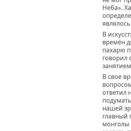
Неба». Х
определе
являлось
В искусс
времён д
пахарю п
говорил 
занятием
В свое в
вопросом
ответил 
подумать
нашей эр
главный 
монголы 