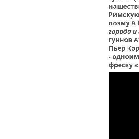
нашеств
ДРУЖБА НЕ 
Римскую
ВСТРЕЧА Д
поэму А.
города и
В ДОМЕ СВ
ЖИЛИЩНОЙ
гуннов А
Пьер Ко
ВНОВЬ О К
- одноим
СОВЕТСКОГ
фреску «
ДВА ГОСУД
ДО ГЛУБИН
ЮСУПОВА П
ЛЮБОЙ КОГ
ИНТЕРВЬЮ 
«ВЕТЕРАН 
МЕМОРИАЛ 