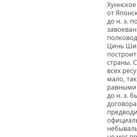
Хуннское
от Японск
до н. э.
завоеван
полковод
Цинь Ших
построит
страны. 
всех рес
мало, та
равными 
до н. э.
договора
предводи
официаль
небывалы
не мог п