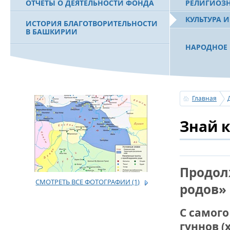
ОТЧЕТЫ О ДЕЯТЕЛЬНОСТИ ФОНДА
РЕЛИГИОЗ
КУЛЬТУРА 
ИСТОРИЯ БЛАГОТВОРИТЕЛЬНОСТИ
В БАШКИРИИ
НАРОДНОЕ 
РАХИМОВ С
ФИЛЬМ О ПЕРВОМ ПРЕЗИДЕНТЕ РБ
ПОБЕДИТЕЛ
МУРТАЗЕ РАХИМОВЕ
«ЗЕМЛЯКИ
Главная
С ПРАЗДНИ
Знай 
ПОЗДРАВЛЕ
БАШКОРТОС
СОВЕТА БЛ
«УРАЛ» М.
Продол
СМОТРЕТЬ ВСЕ ФОТОГРАФИИ
(1)
УСЕРГАН. 
родов»
БАШКИРСК
С самог
ОГОНЬ - С
гуннов (
ПОЖАРОВ М