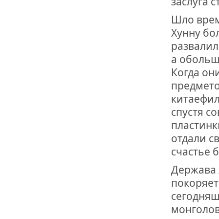
заслуга 
Шло врем
Хунну бо
развалил
а обольщ
Когда он
предмето
китаефил
спустя с
пластинк
отдали с
счастье 
Держава 
покоряет
сегодняш
монголов