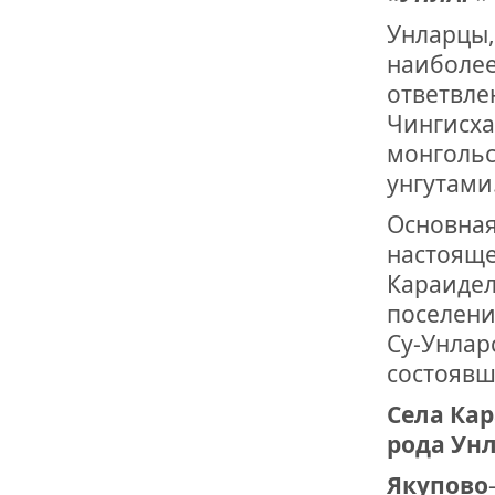
Унларцы,
наиболее
ответвлен
Чингисха
монгольс
унгутами
Основная
настояще
Караидел
поселени
Су-Унлар
состоявш
Села Ка
рода Унл
Якупово