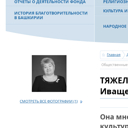
ОТЧЕТЫ О ДЕЯТЕЛЬНОСТИ ФОНДА
РЕЛИГИОЗ
КУЛЬТУРА 
ИСТОРИЯ БЛАГОТВОРИТЕЛЬНОСТИ
В БАШКИРИИ
НАРОДНОЕ 
РАХИМОВ С
ФИЛЬМ О ПЕРВОМ ПРЕЗИДЕНТЕ РБ
ПОБЕДИТЕЛ
МУРТАЗЕ РАХИМОВЕ
«ЗЕМЛЯКИ
Главная
С ПРАЗДНИ
Общественные 
ПОЗДРАВЛЕ
БАШКОРТОС
ТЯЖЕЛ
СОВЕТА БЛ
«УРАЛ» М.
Иващ
СМОТРЕТЬ ВСЕ ФОТОГРАФИИ
(1)
УСЕРГАН. 
БАШКИРСК
Она мн
ОГОНЬ - С
культу
ПОЖАРОВ М