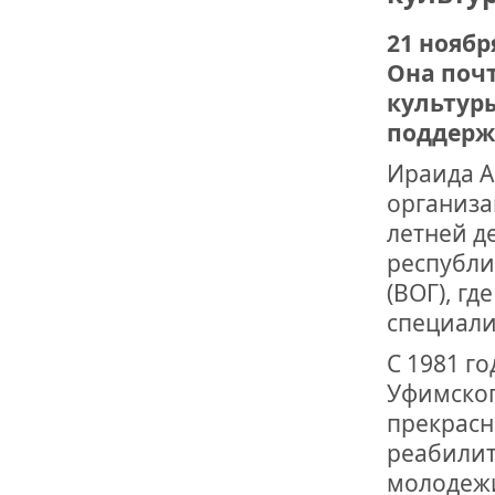
21 нояб
ДРУЖБА НЕ 
ВСТРЕЧА Д
Она поч
культуры
В ДОМЕ СВ
поддерж
ЖИЛИЩНОЙ
Ираида А
ВНОВЬ О К
организа
СОВЕТСКОГ
летней д
ДВА ГОСУД
республи
(ВОГ), г
ДО ГЛУБИН
ЮСУПОВА П
специали
С 1981 г
ЛЮБОЙ КОГ
ИНТЕРВЬЮ 
Уфимског
«ВЕТЕРАН 
прекрасн
реабилит
молодежи
МЕМОРИАЛ 