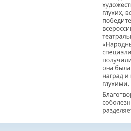
ОТМЕТИЛА 
художест
ОБРАЗОВАН
РОССИИ
глухих, 
победите
всеросси
театраль
«Народны
специали
получили
она была
наград и
глухими,
Благотво
соболезн
разделяе