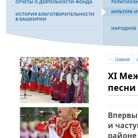
ОТЧЕТЫ О ДЕЯТЕЛЬНОСТИ ФОНДА
РЕЛИГИОЗ
КУЛЬТУРА 
ИСТОРИЯ БЛАГОТВОРИТЕЛЬНОСТИ
В БАШКИРИИ
НАРОДНОЕ 
РАХИМОВ С
ФИЛЬМ О ПЕРВОМ ПРЕЗИДЕНТЕ РБ
ПОБЕДИТЕЛ
МУРТАЗЕ РАХИМОВЕ
«ЗЕМЛЯКИ
Главная
С ПРАЗДНИ
XI Ме
ПОЗДРАВЛЕ
БАШКОРТОС
СОВЕТА БЛ
песни
«УРАЛ» М.
УСЕРГАН. 
Впервы
БАШКИРСК
и част
ОГОНЬ - С
районе 
ПОЖАРОВ М