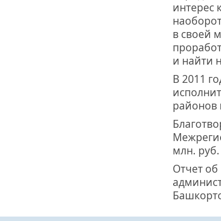
интерес 
наоборот
в своей 
проработ
и найти 
В 2011 г
исполнит
районов 
Благотво
Межрегио
млн. руб.
Отчет об
админист
Башкорто