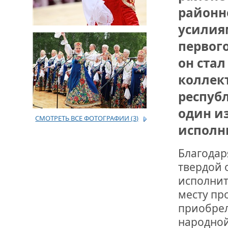
районн
ДРУЖБА НЕ 
усилия
ВСТРЕЧА Д
первог
В ДОМЕ СВ
он стал
ЖИЛИЩНОЙ
коллект
ВНОВЬ О К
республ
СОВЕТСКОГ
ДВА ГОСУД
один и
СМОТРЕТЬ ВСЕ ФОТОГРАФИИ
(3)
исполн
ДО ГЛУБИН
ЮСУПОВА П
Благодар
твердой 
ЛЮБОЙ КОГ
исполнит
ИНТЕРВЬЮ 
«ВЕТЕРАН 
месту пр
приобрел
народной
МЕМОРИАЛ 