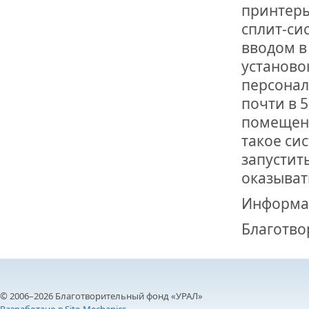
принтеры
сплит-си
вводом в
установо
персонал
почти в 
помещени
такое си
запустит
оказыват
Информа
Благотво
© 2006–2026 Благотворительный фонд «УРАЛ»