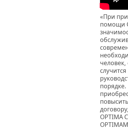
ОТМЕТИЛА 
ОБРАЗОВАН
РОССИИ
«При при
помощи С
значимос
обслужив
современ
необходи
человек,
случится
руководс
порядке.
приобрес
повысить
договору
OPTIMA C
OPTIMAMR