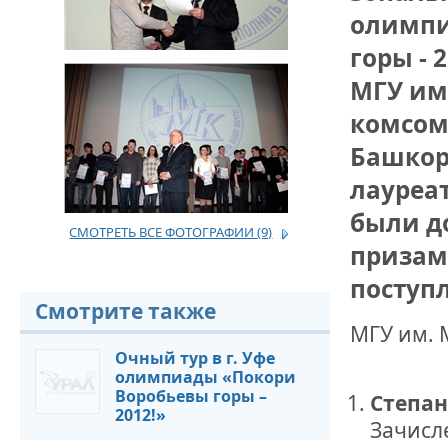
олимпи
ДРУЖБА НЕ 
горы - 
ВСТРЕЧА Д
МГУ им
В ДОМЕ СВ
комсом
ЖИЛИЩНОЙ
Башкор
ВНОВЬ О К
лауреа
СОВЕТСКОГ
ДВА ГОСУД
были д
СМОТРЕТЬ ВСЕ ФОТОГРАФИИ
(9)
призам
ДО ГЛУБИН
ЮСУПОВА П
поступ
Смотрите также
МГУ им. 
ЛЮБОЙ КОГ
ИНТЕРВЬЮ 
Очный тур в г. Уфе
«ВЕТЕРАН 
олимпиады «Покори
Воробьевы горы –
Степан
2012!»
Зачисле
МЕМОРИАЛ 