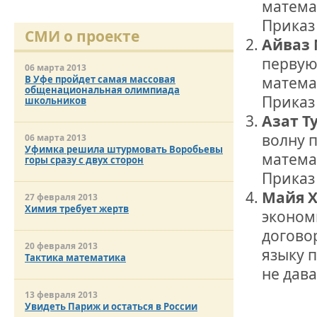
ОТМЕТИЛА 
матема
ОБРАЗОВАН
Приказ 
РОССИИ
СМИ о проекте
Айваз 
первую 
06 марта 2013
матема
В Уфе пройдет самая массовая
общенациональная олимпиада
Приказ 
школьников
Азат Т
волну 
06 марта 2013
Уфимка решила штурмовать Воробьевы
матема
горы сразу с двух сторон
Приказ 
Майя 
27 февраля 2013
Химия требует жертв
эконом
догово
20 февраля 2013
языку 
Тактика математика
не дава
13 февраля 2013
Увидеть Париж и остаться в России