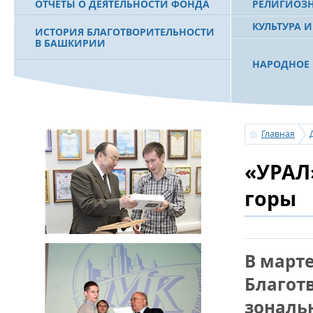
ОТЧЕТЫ О ДЕЯТЕЛЬНОСТИ ФОНДА
РЕЛИГИОЗ
КУЛЬТУРА 
ИСТОРИЯ БЛАГОТВОРИТЕЛЬНОСТИ
В БАШКИРИИ
НАРОДНОЕ 
РАХИМОВ С
ФИЛЬМ О ПЕРВОМ ПРЕЗИДЕНТЕ РБ
ПОБЕДИТЕЛ
МУРТАЗЕ РАХИМОВЕ
«ЗЕМЛЯКИ
Главная
С ПРАЗДНИ
«УРАЛ
ПОЗДРАВЛЕ
БАШКОРТОС
СОВЕТА БЛ
горы
«УРАЛ» М.
УСЕРГАН. 
В марте
БАШКИРСК
Благот
ОГОНЬ - С
зональ
ПОЖАРОВ М