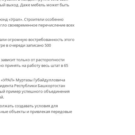
рный выход. Даже мебель может быть
онд «Урал». Строители особенно
огло своевременное перечисление всех
чали огромную востребованность этого
тре в очереди записано 500
зависит только от расторопности
 принять на работу весь штат в 65
а «УРАЛ» Муртазы Губайдулловича
зидента Республики Башкортостан
дный пример успешного объединения
й.
олжать создавать условия для
ьные объекты и привлекая передовые