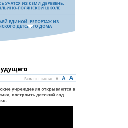
СЬ УЧАТСЯ ИЗ СЕМИ ДЕРЕВЕНЬ.
ИЛЬИНО-ПОЛЯНСКОЙ ШКОЛЕ
ЬЕЙ ЕДИНОЙ. РЕПОРТАЖ ИЗ
НСКОГО ДЕТСКОГО ДОМА
ОИСКАХ ГЕНИАЛЬНОСТИ. БГПУ
М.АКМУЛЛЫ ПРОДОЛЖАЕТ
ОТАТЬ С ОДАРЕННЫМИ ДЕТЬМИ
будущего
ОВО ТВОРЦА ВЫШЕ СЛОВА
ВИТЕЛЕЙ». ИНТЕРВЬЮ С
A
A
ИЛЕМ БИКБАЕВЫМ
A
Размер шрифта:
ские учреждения открываются в
тика, построить детский сад
 УЧЕБЫ И КОМФОРТА.
ке.
МАКСКИЙ ЛИЦЕЙ-ИНТЕРНАТ
УЧИЛ ОЧЕРЕДНУЮ ПОМОЩЬ
ЕНАТА