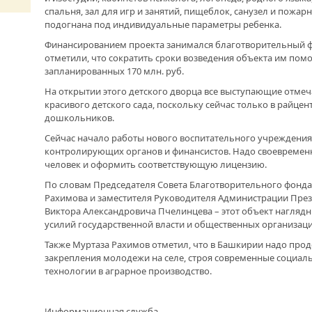
ОТМЕТИЛА 101-Ю ГОДОВЩИНУ
спальня, зал для игр и занятий, пищеблок, санузел и пожа
ОБРАЗОВАНИЯ ПОГРАНИЧНЫХ ВОЙСК
подогнана под индивидуальные параметры ребенка.
РОССИИ
Финансированием проекта занимался благотворительный ф
отметили, что сократить сроки возведения объекта им пом
запланированных 170 млн. руб.
На открытии этого детского дворца все выступающие отме
красивого детского сада, поскольку сейчас только в райцен
дошкольников.
Сейчас начало работы нового воспитательного учреждения 
контролирующих органов и финансистов. Надо своевременно
человек и оформить соответствующую лицензию.
По словам Председателя Совета Благотворительного фонд
Рахимова и заместителя Руководителя Администрации Пре
Виктора Александровича Пчелинцева – этот объект нагля
усилий государственной власти и общественных организаци
Также Муртаза Рахимов отметил, что в Башкирии надо прод
закрепления молодежи на селе, строя современные социал
технологии в аграрное производство.
Информационная служба