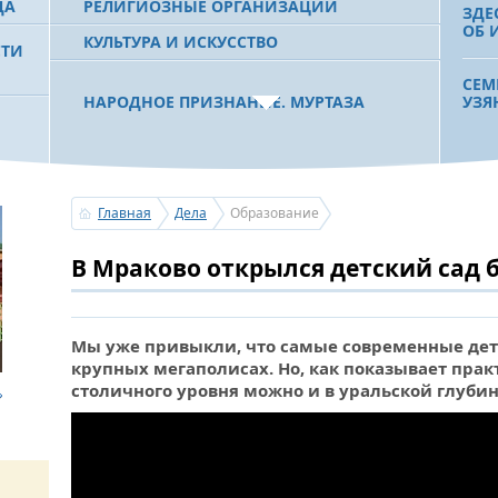
ДА
РЕЛИГИОЗНЫЕ ОРГАНИЗАЦИИ
ЗДЕ
ОБ 
КУЛЬТУРА И ИСКУССТВО
СТИ
СЕМ
НАРОДНОЕ ПРИЗНАНИЕ. МУРТАЗА
УЗЯ
РАХИМОВ СТАЛ ОДНИМ ИЗ
 РБ
ПОБЕДИТЕЛЕЙ ПРОЕКТОВ «АТАЙСАЛ» И
«ЗЕМЛЯКИ»
В П
ИМ.
РАБ
Главная
Дела
Образование
С ПРАЗДНИКОМ УРАЗА-БАЙРАМ!
В Мраково открылся детский сад 
ПОЗДРАВЛЕНИЕ ПЕРВОГО ПРЕЗИДЕНТА
«СЛ
БАШКОРТОСТАНА, ПРЕДСЕДАТЕЛЯ
ПРА
СОВЕТА БЛАГОТВОРИТЕЛЬНОГО ФОНДА
РАВ
«УРАЛ» М.Г.РАХИМОВА
Мы уже привыкли, что самые современные дет
крупных мегаполисах. Но, как показывает прак
ДЛЯ
столичного уровня можно и в уральской глубин
УСЕРГАН. ИЗДАН XХХV ТОМ «ИСТОРИИ
БАЙ
БАШКИРСКИХ РОДОВ»
ПОЛ
МЕЦ
ОГОНЬ - СУДЬЯ БЕСПЕЧНОСТИ ЛЮДЕЙ.
ПОЖАРОВ МЕНЬШЕ НЕ СТАНОВИТСЯ