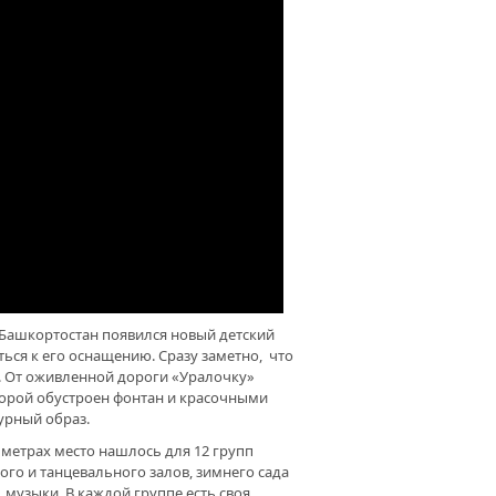
БЫ УРОК БЫЛ ИНТЕРЕСНЫМ. В
ЛЕ С.ИСМАИЛОВО
РУДОВАЛИ КАБИНЕТ
КИРСКОГО ЯЗЫКА
ТЕЛЯМ УЧИТЕЛЕЙ. ДЛЯ
АГОГОВ ВАЖНО СОЗДАВАТЬ
ОВИЯ ДЛЯ РАБОТЫ
АУКУ СО ШКОЛЬНОЙ СКАМЬИ.
АГОГИЧЕСКИЙ ВУЗ ПОМОГАЕТ
М УЧЕНЫМ ОТКРЫТЬ ДОРОГИ
 Башкортостан появился новый детский
ться к его оснащению. Сразу заметно, что
. От оживленной дороги «Уралочку»
оторой обустроен фонтан и красочными
урный образ.
 метрах место нашлось для 12 групп
рного и танцевального залов, зимнего сада
, музыки. В каждой группе есть своя