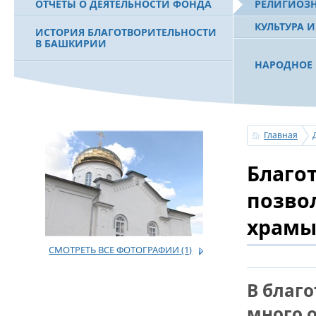
ОТЧЕТЫ О ДЕЯТЕЛЬНОСТИ ФОНДА
РЕЛИГИОЗ
КУЛЬТУРА 
ИСТОРИЯ БЛАГОТВОРИТЕЛЬНОСТИ
В БАШКИРИИ
НАРОДНОЕ 
РАХИМОВ С
ФИЛЬМ О ПЕРВОМ ПРЕЗИДЕНТЕ РБ
ПОБЕДИТЕЛ
МУРТАЗЕ РАХИМОВЕ
«ЗЕМЛЯКИ
Главная
С ПРАЗДНИ
Благо
ПОЗДРАВЛЕ
БАШКОРТОС
СОВЕТА БЛ
позво
«УРАЛ» М.
храм
СМОТРЕТЬ ВСЕ ФОТОГРАФИИ
(1)
УСЕРГАН. 
БАШКИРСК
В благ
ОГОНЬ - С
много 
ПОЖАРОВ М