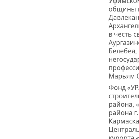
Уфимском
общины г
Давлекан
Архангел
в честь 
Аургазин
Белебея, 
негосуда
професси
Марьям С
Фонд «УР
строител
района, 
района г.
Кармаска
Централь
курорта 