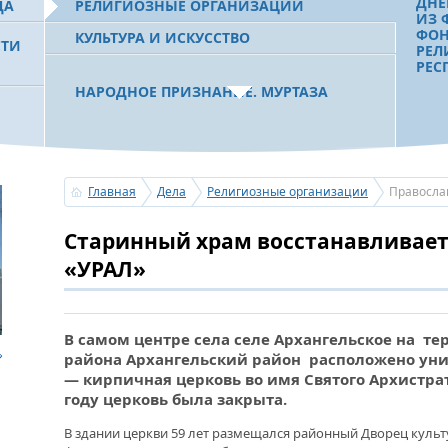
ДНЕ
ДА
РЕЛИГИОЗНЫЕ ОРГАНИЗАЦИИ
ИЗ 
ФОН
КУЛЬТУРА И ИСКУССТВО
СТИ
РЕЛ
РЕС
НАРОДНОЕ ПРИЗНАНИЕ. МУРТАЗА
РАХИМОВ СТАЛ ОДНИМ ИЗ
 РБ
ПОБЕДИТЕЛЕЙ ПРОЕКТОВ «АТАЙСАЛ» И
«ЗЕМЛЯКИ»
ФОН
РЕМ
ВОС
Главная
Дела
Религиозные организации
Правосла
С ПРАЗДНИКОМ УРАЗА-БАЙРАМ!
Старинный храм восстанавливае
ПОЗДРАВЛЕНИЕ ПЕРВОГО ПРЕЗИДЕНТА
БАШКОРТОСТАНА, ПРЕДСЕДАТЕЛЯ
«УРАЛ»
СОВЕТА БЛАГОТВОРИТЕЛЬНОГО ФОНДА
«УРАЛ» М.Г.РАХИМОВА
В самом центре села селе Архангельское на т
района Архангельский район расположено уник
УСЕРГАН. ИЗДАН XХХV ТОМ «ИСТОРИИ
БАШКИРСКИХ РОДОВ»
— кирпичная церковь во имя Святого Архистрат
году церковь была закрыта.
ОГОНЬ - СУДЬЯ БЕСПЕЧНОСТИ ЛЮДЕЙ.
В здании церкви 59 лет размещался районный Дворец культу
ПОЖАРОВ МЕНЬШЕ НЕ СТАНОВИТСЯ