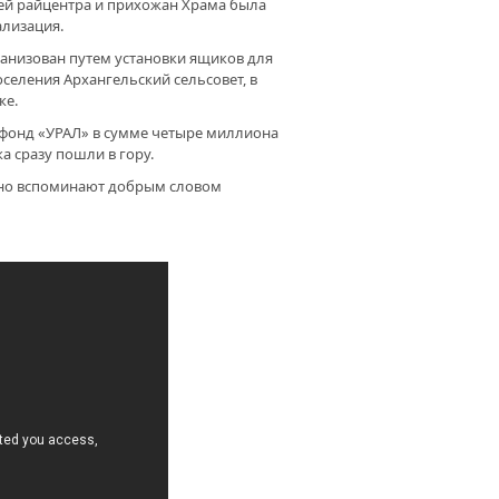
й райцентра и прихожан Храма была
ализация.
анизован путем установки ящиков для
селения Архангельский сельсовет, в
ке.
 фонд «УРАЛ» в сумме четыре миллиона
а сразу пошли в гору.
нно вспоминают добрым словом