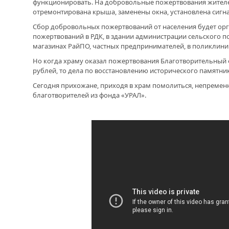
функционировать. На добровольные пожертвования жителе
отремонтирована крыша, заменены окна, установлена сигн
ДРУЖБА НЕ СЛАБЕЕТ. СОСТОЯЛАСЬ
Cбор добровольных пожертвований от населения будет орг
ВСТРЕЧА ДВУХ РУКОВОДИТЕЛЕЙ
пожертвований в РДК, в здании администрации сельского по
магазинах РайПО, частных предпринимателей, в поликлини
В ДОМЕ СВОЕМ. ОБ УНИКАЛЬНОЙ
Но когда храму оказал пожертвования Благотворительный
ЖИЛИЩНОЙ ПРОГРАММЕ
рублей, то дела по восстановлению исторического памятник
Сегодня прихожане, приходя в храм помолиться, непреме
ВНОВЬ О КАРИМЕ ХАКИМОВЕ. ИМЯ
благотворителей из фонда «УРАЛ».
СОВЕТСКОГО ДИПЛОМАТА ОБЪЕДИНЯЕТ
ДВА ГОСУДАРСТВА
ДО ГЛУБИНЫ ДУШИ. ФИЛЬМЫ БУЛАТА
ЮСУПОВА ПОКАЗАЛИ В КАЗАХСТАНЕ
ЛЮБОЙ КОГДА-ТО ПОСТАРЕЕТ.
ИНТЕРВЬЮ С ГЛАВРЕДОМ ГАЗЕТЫ
«ВЕТЕРАН БАШКОРТОСТАНА»
МЕМОРИАЛ СОБРАЛ СОСЛУЖИВЦЕВ. УФА