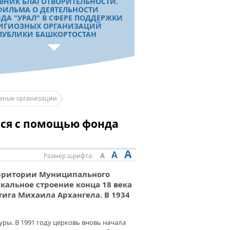
ВНИК БЛАГОТВОРИТЕЛЬНОСТИ.
ФИЛЬМА О ДЕЯТЕЛЬНОСТИ
ДА "УРАЛ" В СФЕРЕ ПОДДЕРЖКИ
ИГИОЗНЫХ ОРГАНИЗАЦИЙ
ПУБЛИКИ БАШКОРТОСТАН
Д ПОМОГАЕТ СТРОИТЬ,
ОНТИРОВАТЬ,
СТАНАВЛИВАТЬ
вные организации
тся с помощью фонда
A
A
A
Размер шрифта:
ерритории Муниципального
альное строение конца 18 века
ига Михаила Архангела. В 1934
ры. В 1991 году церковь вновь начала