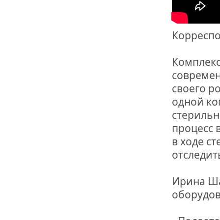
Корреспо
Комплекс
современ
своего р
одной ко
стерильн
процесс 
в ходе с
отследит
Ирина Ша
оборудо