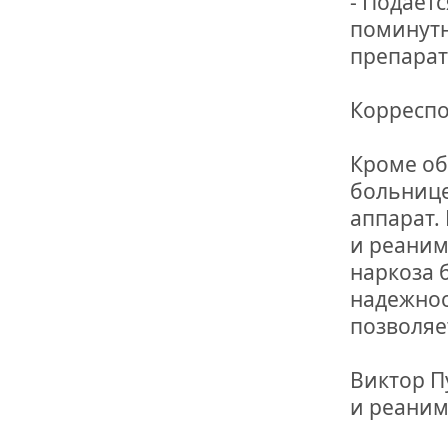
- Подаетс
поминутн
препара
Корреспо
Кроме об
больнице
аппарат.
и реаним
наркоза 
надежнос
позволяе
Виктор П
и реаним