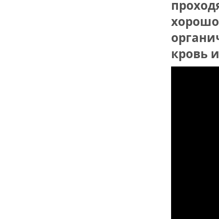
проходя
ОТМЕТИЛА 
ОБРАЗОВАН
РОССИИ
хорошо
органич
кровь и