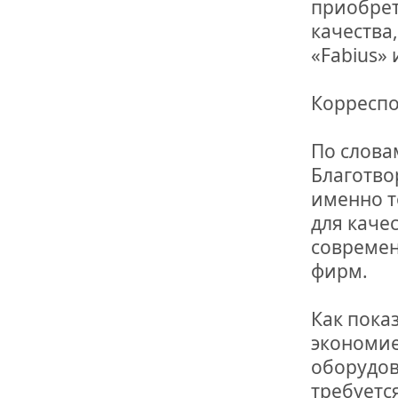
приобрет
качества
«Fabius»
Корреспо
По слова
Благотво
именно т
для каче
современ
фирм.
Как показ
экономие
оборудов
требуетс