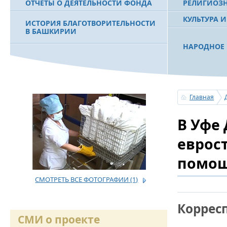
ОТЧЕТЫ О ДЕЯТЕЛЬНОСТИ ФОНДА
РЕЛИГИОЗ
КУЛЬТУРА 
ИСТОРИЯ БЛАГОТВОРИТЕЛЬНОСТИ
В БАШКИРИИ
НАРОДНОЕ 
РАХИМОВ С
ФИЛЬМ О ПЕРВОМ ПРЕЗИДЕНТЕ РБ
ПОБЕДИТЕЛ
МУРТАЗЕ РАХИМОВЕ
«ЗЕМЛЯКИ
Главная
С ПРАЗДНИ
В Уфе
ПОЗДРАВЛЕ
БАШКОРТОС
СОВЕТА БЛ
еврос
«УРАЛ» М.
помо
СМОТРЕТЬ ВСЕ ФОТОГРАФИИ
(1)
УСЕРГАН. 
БАШКИРСК
Коррес
ОГОНЬ - С
СМИ о проекте
ПОЖАРОВ М