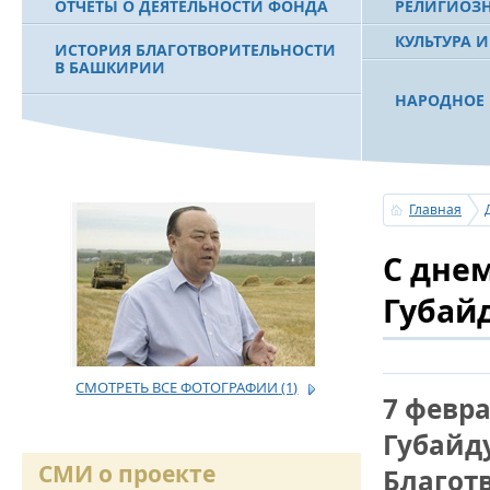
ОТЧЕТЫ О ДЕЯТЕЛЬНОСТИ ФОНДА
РЕЛИГИОЗ
КУЛЬТУРА 
ИСТОРИЯ БЛАГОТВОРИТЕЛЬНОСТИ
В БАШКИРИИ
НАРОДНОЕ 
РАХИМОВ С
ФИЛЬМ О ПЕРВОМ ПРЕЗИДЕНТЕ РБ
ПОБЕДИТЕЛ
МУРТАЗЕ РАХИМОВЕ
«ЗЕМЛЯКИ
Главная
С ПРАЗДНИ
С дне
ПОЗДРАВЛЕ
БАШКОРТОС
СОВЕТА БЛ
Губай
«УРАЛ» М.
СМОТРЕТЬ ВСЕ ФОТОГРАФИИ
(1)
УСЕРГАН. 
7 февр
БАШКИРСК
Губайд
ОГОНЬ - С
СМИ о проекте
Благот
ПОЖАРОВ М