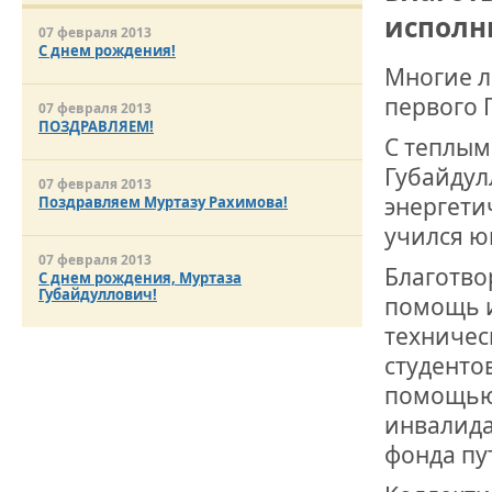
исполни
07 февраля 2013
ДРУЖБА НЕ 
С днем рождения!
ВСТРЕЧА Д
Многие л
первого 
07 февраля 2013
В ДОМЕ СВ
ПОЗДРАВЛЯЕМ!
ЖИЛИЩНОЙ
С теплым
Губайдул
07 февраля 2013
ВНОВЬ О К
энергети
Поздравляем Муртазу Рахимова!
СОВЕТСКОГ
ДВА ГОСУД
учился ю
07 февраля 2013
Благотво
С днем рождения, Муртаза
ДО ГЛУБИН
Губайдуллович!
помощь и
ЮСУПОВА П
техничес
студенто
ЛЮБОЙ КОГ
ИНТЕРВЬЮ 
помощью 
«ВЕТЕРАН 
инвалида
фонда пу
МЕМОРИАЛ 