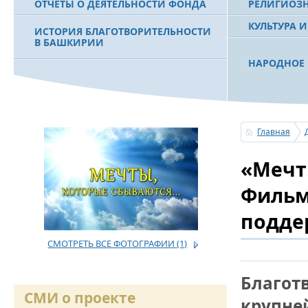
ОТЧЕТЫ О ДЕЯТЕЛЬНОСТИ ФОНДА
РЕЛИГИОЗ
КУЛЬТУРА 
ИСТОРИЯ БЛАГОТВОРИТЕЛЬНОСТИ
В БАШКИРИИ
НАРОДНОЕ 
РАХИМОВ С
ФИЛЬМ О ПЕРВОМ ПРЕЗИДЕНТЕ РБ
ПОБЕДИТЕЛ
МУРТАЗЕ РАХИМОВЕ
«ЗЕМЛЯКИ
Главная
С ПРАЗДНИ
«Мечт
ПОЗДРАВЛЕ
БАШКОРТОС
СОВЕТА БЛ
Фильм
«УРАЛ» М.
подде
СМОТРЕТЬ ВСЕ ФОТОГРАФИИ
(1)
УСЕРГАН. 
БАШКИРСК
Благот
ОГОНЬ - С
СМИ о проекте
крупне
ПОЖАРОВ М