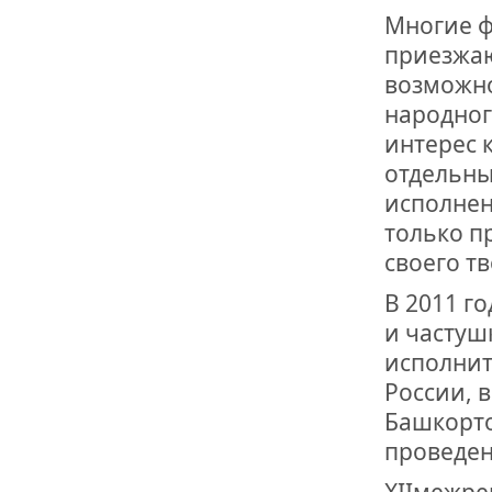
Многие ф
приезжаю
возможно
народног
интерес 
отдельны
исполнен
только п
своего т
В 2011 г
и частуш
исполнит
России, 
Башкорто
проведен
ХIIмежре