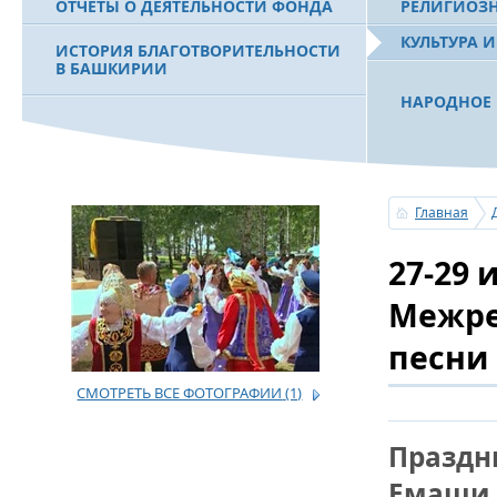
ОТЧЕТЫ О ДЕЯТЕЛЬНОСТИ ФОНДА
РЕЛИГИОЗ
КУЛЬТУРА 
ИСТОРИЯ БЛАГОТВОРИТЕЛЬНОСТИ
В БАШКИРИИ
НАРОДНОЕ 
РАХИМОВ С
ФИЛЬМ О ПЕРВОМ ПРЕЗИДЕНТЕ РБ
ПОБЕДИТЕЛ
МУРТАЗЕ РАХИМОВЕ
«ЗЕМЛЯКИ
Главная
С ПРАЗДНИ
27-29 
ПОЗДРАВЛЕ
БАШКОРТОС
СОВЕТА БЛ
Межре
«УРАЛ» М.
песни
СМОТРЕТЬ ВСЕ ФОТОГРАФИИ
(1)
УСЕРГАН. 
БАШКИРСК
Праздни
ОГОНЬ - С
Емаши 
ПОЖАРОВ М