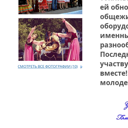
ей обн
ДРУЖБА НЕ 
общежи
ВСТРЕЧА Д
оборуд
В ДОМЕ СВ
именны
ЖИЛИЩНОЙ
разноо
ВНОВЬ О К
Послед
СОВЕТСКОГ
ДВА ГОСУД
участв
СМОТРЕТЬ ВСЕ ФОТОГРАФИИ
(10)
вместе
ДО ГЛУБИН
ЮСУПОВА П
молоде
ЛЮБОЙ КОГ
ИНТЕРВЬЮ 
«ВЕТЕРАН 
МЕМОРИАЛ 