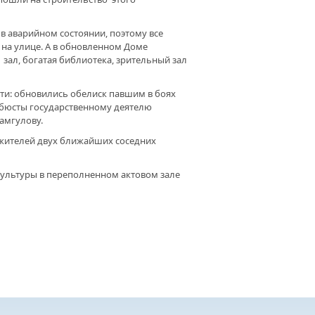
в аварийном состоянии, поэтому все
на улице. А в обновленном Доме
зал, богатая библиотека, зрительный зал
ти: обновились обелиск павшим в боях
 бюсты государственному деятелю
амгулову.
 жителей двух ближайших соседних
ультуры в переполненном актовом зале