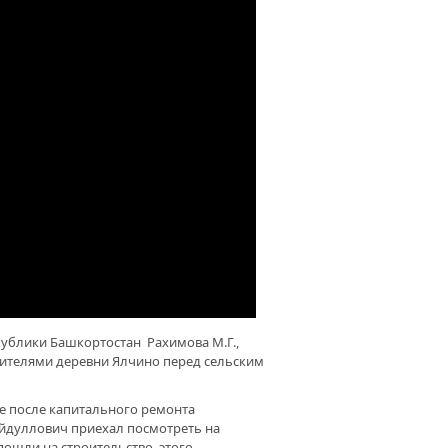
публики Башкортостан Рахимова М.Г.,
жителями деревни Ялчино перед сельским
де после капитального ремонта
байдуллович приехал посмотреть на
 пошли на строительство этого