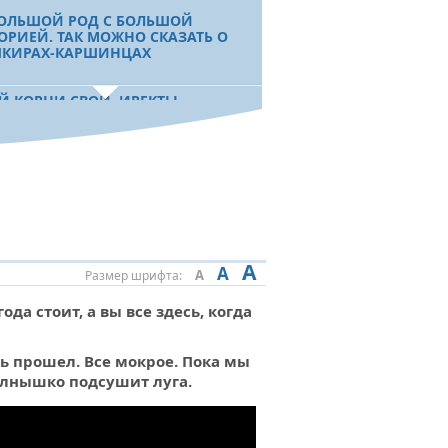
ОЛЬШОЙ РОД С БОЛЬШОЙ
ОРИЕЙ. ТАК МОЖНО СКАЗАТЬ О
КИРАХ-КАРШИНЦАХ
Й КОРНИ СВОИ. ИРЕКТЫ
Й КОРНИ СВОИ. ГАЙНА
Й КОРНИ СВОИ. САРТ
Й КОРНИ СВОИ. КЫРГЫЗ
ОНИЯ ПОМНИТ. 16 ИЮНЯ - ДЕНЬ
ДЕНИЯ САЛАВАТА ЮЛАЕВА
A
A
A
Размер шрифта:
ода стоит, а вы все здесь, когда
ь прошел. Все мокрое. Пока мы
олнышко подсушит луга.