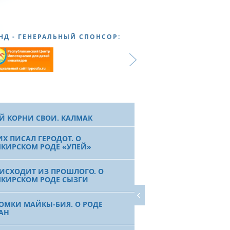
НД - ГЕНЕРАЛЬНЫЙ СПОНСОР:
Й КОРНИ СВОИ. КАЛМАК
ИХ ПИСАЛ ГЕРОДОТ. О
КИРСКОМ РОДЕ «УПЕЙ»
 ИСХОДИТ ИЗ ПРОШЛОГО. О
КИРСКОМ РОДЕ СЫЗГИ
ОМКИ МАЙКЫ-БИЯ. О РОДЕ
АН