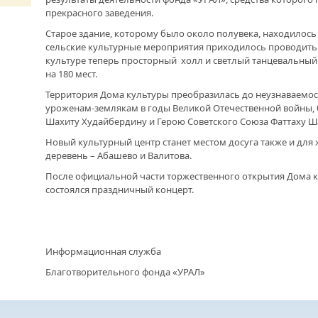
ОТМЕТИЛА 101-Ю ГОДОВЩИНУ
прекрасного заведения.
ОБРАЗОВАНИЯ ПОГРАНИЧНЫХ ВОЙСК
РОССИИ
Старое здание, которому было около полувека, находилось 
сельские культурные мероприятия приходилось проводить 
культуре теперь просторный холл и светлый танцевальный 
на 180 мест.
Территория Дома культуры преобразилась до неузнаваемос
уроженам-землякам в годы Великой Отечественной войны,
Шахиту Худайбердину и Герою Советского Союза Фаттаху Ш
Новый культурный центр станет местом досуга также и для
деревень – Абашево и Валитова.
После официальной части торжественного открытия Дома к
состоялся праздничный концерт.
Информационная служба
Благотворительного фонда «УРАЛ»