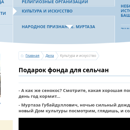
ДА
РЕЛИГИОЗНЫЕ ОРГАНИЗАЦИИ
НЕБ
ИСТ
КУЛЬТУРА И ИСКУССТВО
СТИ
БАШ
НАРОДНОЕ ПРИЗНАНИЕ. МУРТАЗА
ЗНА
РАХИМОВ СТАЛ ОДНИМ ИЗ
 РБ
ПОБЕДИТЕЛЕЙ ПРОЕКТОВ «АТАЙСАЛ» И
ЗНА
«ЗЕМЛЯКИ»
ЗНА
Главная
Дела
Культура и искусство
ЗНА
С ПРАЗДНИКОМ УРАЗА-БАЙРАМ!
Подарок фонда для сельчан
ЭСТ
ПОЗДРАВЛЕНИЕ ПЕРВОГО ПРЕЗИДЕНТА
РОЖ
БАШКОРТОСТАНА, ПРЕДСЕДАТЕЛЯ
СОВЕТА БЛАГОТВОРИТЕЛЬНОГО ФОНДА
«УРАЛ» М.Г.РАХИМОВА
- А как же сенокос? Смотрите, какая хорошая пог
день год кормит…
УСЕРГАН. ИЗДАН XХХV ТОМ «ИСТОРИИ
- Муртаза Губайдуллович, ночью сильный дожд
БАШКИРСКИХ РОДОВ»
новый Дом культуры посмотрим, глядишь, и с
ОГОНЬ - СУДЬЯ БЕСПЕЧНОСТИ ЛЮДЕЙ.
ПОЖАРОВ МЕНЬШЕ НЕ СТАНОВИТСЯ