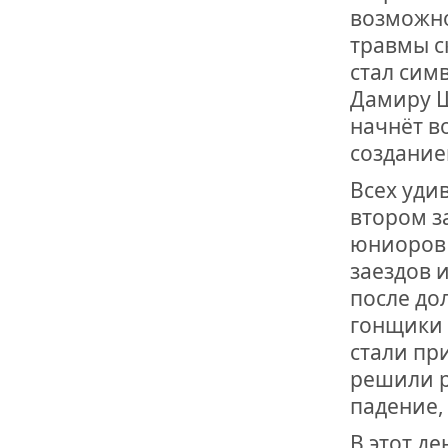
ОТМЕТИЛА 
возможно
ОБРАЗОВАН
РОССИИ
травмы с
стал сим
Дамиру Ш
начнёт в
создание
Всех уди
втором з
юниоров 
заездов 
после до
гонщики 
стали пр
решили р
падение,
В этот д