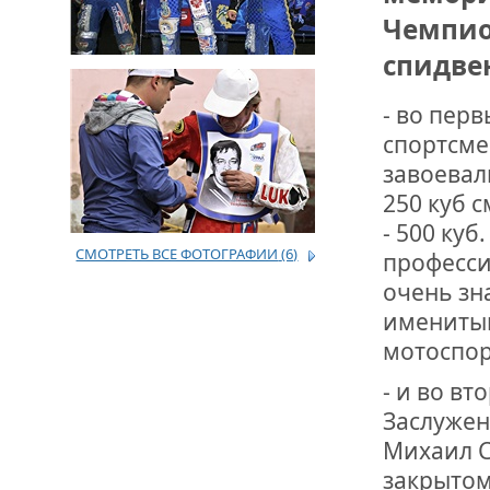
Чемпио
ДРУЖБА НЕ 
спидве
ВСТРЕЧА Д
- во пер
В ДОМЕ СВ
ЖИЛИЩНОЙ
спортсме
завоевал
ВНОВЬ О К
250 куб 
СОВЕТСКОГ
ДВА ГОСУД
- 500 куб
СМОТРЕТЬ ВСЕ ФОТОГРАФИИ
(6)
професси
очень зн
ДО ГЛУБИН
ЮСУПОВА П
именитым
мотоспорт
ЛЮБОЙ КОГ
ИНТЕРВЬЮ 
- и во в
«ВЕТЕРАН 
Заслужен
Михаил С
закрытом
МЕМОРИАЛ 