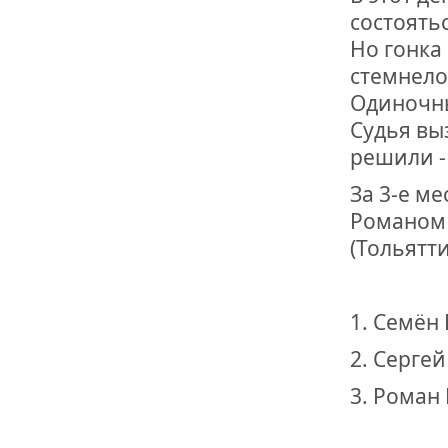
состоять
Но гонка 
стемнело.
Одиночны
Судья вы
решили -
За 3-е м
Романом 
(Тольятти
1. Семён
2. Серге
3. Роман