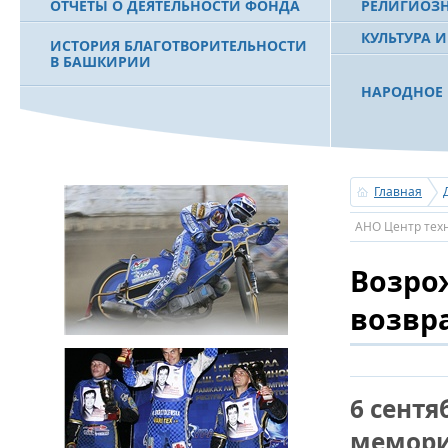
ОТЧЕТЫ О ДЕЯТЕЛЬНОСТИ ФОНДА
РЕЛИГИОЗ
КУЛЬТУРА 
ИСТОРИЯ БЛАГОТВОРИТЕЛЬНОСТИ
В БАШКИРИИ
НАРОДНОЕ 
РАХИМОВ С
ФИЛЬМ О ПЕРВОМ ПРЕЗИДЕНТЕ РБ
ПОБЕДИТЕЛ
МУРТАЗЕ РАХИМОВЕ
«ЗЕМЛЯКИ
Главная
С ПРАЗДНИ
АНО Центр техн
ПОЗДРАВЛЕ
БАШКОРТОС
Возро
СОВЕТА БЛ
«УРАЛ» М.
возвр
УСЕРГАН. 
БАШКИРСК
6 сентя
ОГОНЬ - С
мемори
ПОЖАРОВ М