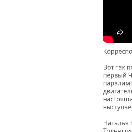
ОТМЕТИЛА 
ОБРАЗОВАН
РОССИИ
Корреспо
Вот так 
первый Ч
паралимп
двигател
настоящи
выступае
Наталья 
Тольятти