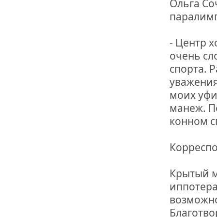
Ольга Со
паралимп
- Центр 
очень сл
спорта. 
уважения
моих уфи
манеж. П
конном с
Корреспо
Крытый м
иппотера
возможно
Благотво