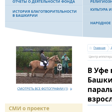
ОТЧЕТЫ О ДЕЯТЕЛЬНОСТИ ФОНДА
РЕЛИГИОЗ
КУЛЬТУРА 
ИСТОРИЯ БЛАГОТВОРИТЕЛЬНОСТИ
В БАШКИРИИ
НАРОДНОЕ 
РАХИМОВ С
ФИЛЬМ О ПЕРВОМ ПРЕЗИДЕНТЕ РБ
ПОБЕДИТЕЛ
МУРТАЗЕ РАХИМОВЕ
«ЗЕМЛЯКИ
Главная
С ПРАЗДНИ
Центр иппотер
ПОЗДРАВЛЕ
БАШКОРТОС
В Уфе
СОВЕТА БЛ
«УРАЛ» М.
Башки
парал
СМОТРЕТЬ ВСЕ ФОТОГРАФИИ
(1)
УСЕРГАН. 
БАШКИРСК
взрос
ОГОНЬ - С
СМИ о проекте
ПОЖАРОВ М