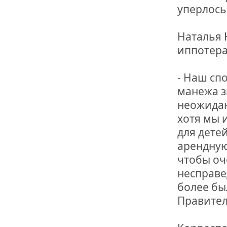
уперлось
Наталья 
иппотера
- Наш сп
манежа з
неожидан
хотя мы 
для дете
арендную 
чтобы оч
несправе
более бы
Правител