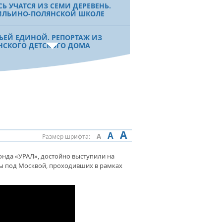
СЬ УЧАТСЯ ИЗ СЕМИ ДЕРЕВЕНЬ.
ИЛЬИНО-ПОЛЯНСКОЙ ШКОЛЕ
ЬЕЙ ЕДИНОЙ. РЕПОРТАЖ ИЗ
НСКОГО ДЕТСКОГО ДОМА
ОИСКАХ ГЕНИАЛЬНОСТИ. БГПУ
М.АКМУЛЛЫ ПРОДОЛЖАЕТ
ОТАТЬ С ОДАРЕННЫМИ ДЕТЬМИ
ОВО ТВОРЦА ВЫШЕ СЛОВА
ВИТЕЛЕЙ». ИНТЕРВЬЮ С
A
A
ИЛЕМ БИКБАЕВЫМ
A
Размер шрифта:
нда «УРАЛ», достойно выступили на
ы под Москвой, проходивших в рамках
 УЧЕБЫ И КОМФОРТА.
МАКСКИЙ ЛИЦЕЙ-ИНТЕРНАТ
УЧИЛ ОЧЕРЕДНУЮ ПОМОЩЬ
ЕНАТА