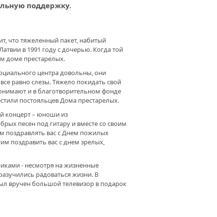
альную поддержку.
АЖИВАЯ ЖИЗНИ. ИНОГДА
ОЧЬ – ЗНАЧИТ СПАСТИ
рит, что тяжеленный пакет, набитый
Латвии в 1991 году с дочерью. Когда той
ом доме престарелых.
социального центра довольны, они
ОРАТОРИЯ СЦИНТИГРАФИИ:
П II. КЛИНИКА БГМУ
все равно слезы. Тяжело покидать свой
ДОЛЖАЕТ РАСШИРЯТЬ
 понимают и в благотворительном фонде
МОЖНОСТИ ЛЕЧЕНИЯ
естили постояльцев Дома престарелых.
ЕЛЕНИЯ
й концерт – юноши из
рых песен под гитару и вместе со своим
м поздравлять вас с Днем пожилых
тим поздравить вас с днем зрелых,
 ИЗЛЕЧИ́М.
ГОТВОРИТЕЛЬНЫЙ ФОНД
АЛ» ПРОДОЛЖАЕТ
ариками - несмотря на жизненные
ДЕРЖИВАТЬ МЕДИЦИНСКИЕ
 разучились радоваться жизни. В
ЕЖДЕНИЯ РЕСПУБЛИКИ
ыл вручен большой телевизор в подарок