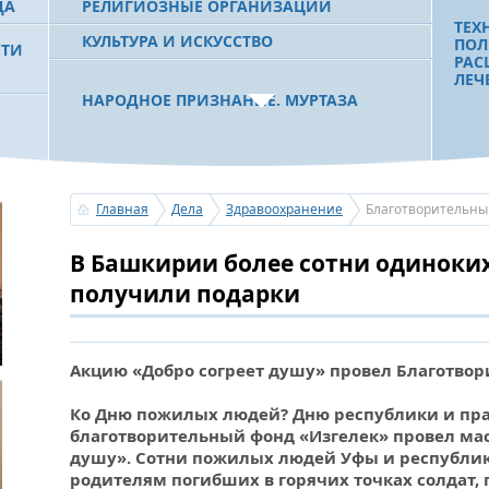
ДА
РЕЛИГИОЗНЫЕ ОРГАНИЗАЦИИ
ТЕХ
КУЛЬТУРА И ИСКУССТВО
ПОЛ
СТИ
РАС
ЛЕЧ
НАРОДНОЕ ПРИЗНАНИЕ. МУРТАЗА
РАХИМОВ СТАЛ ОДНИМ ИЗ
 РБ
ПОБЕДИТЕЛЕЙ ПРОЕКТОВ «АТАЙСАЛ» И
«ЗЕМЛЯКИ»
ЧТО
БОЛ
ПОМ
Главная
Дела
Здравоохранение
Благотворительны
ВОЗ
ПАЦ
С ПРАЗДНИКОМ УРАЗА-БАЙРАМ!
В Башкирии более сотни одиноки
ПОЗДРАВЛЕНИЕ ПЕРВОГО ПРЕЗИДЕНТА
БАШКОРТОСТАНА, ПРЕДСЕДАТЕЛЯ
получили подарки
СОВЕТА БЛАГОТВОРИТЕЛЬНОГО ФОНДА
«УРАЛ» М.Г.РАХИМОВА
ДИА
НУЖ
Акцию «Добро согреет душу» провел Благотвор
УСЕРГАН. ИЗДАН XХХV ТОМ «ИСТОРИИ
БАШКИРСКИХ РОДОВ»
Ко Дню пожилых людей? Дню республики и пр
«НА
НЕЛ
благотворительный фонд «Изгелек» провел ма
ГОС
душу». Сотни пожилых людей Уфы и республик
ОГОНЬ - СУДЬЯ БЕСПЕЧНОСТИ ЛЮДЕЙ.
ПОЗ
родителям погибших в горячих точках солдат,
ПОЖАРОВ МЕНЬШЕ НЕ СТАНОВИТСЯ
ТРУ