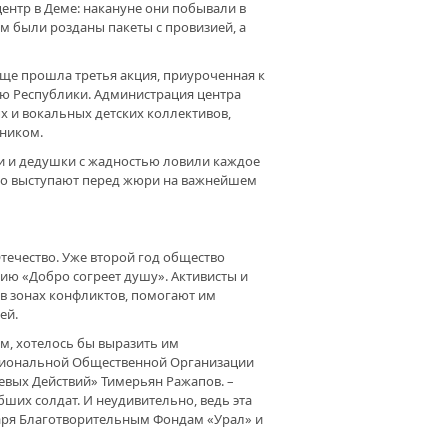
ентр в Деме: накануне они побывали в
ИКЛИНИКА № 44 Г.УФЫ.
м были розданы пакеты с провизией, а
ГОТВОРИТЕЛЬНЫЙ ФОНД
АЛ» ПРОДОЛЖАЕТ
ДЕРЖИВАТЬ МЕДИЦИНСКИЕ
още прошла третья акция, приуроченная к
ЕЖДЕНИЯ РЕСПУБЛИКИ
 Республики. Администрация центра
х и вокальных детских коллективов,
дником.
ЕДИТЬ БОЛЕЗНЬ. В РЕСПУБЛИКЕ
и и дедушки с жадностью ловили каждое
ВИТСЯ НОВАЯ ЛАБОРАТОРИЯ
удто выступают перед жюри на важнейшем
НТИГРАФИИ
Отечество. Уже второй год общество
цию «Добро согреет душу». Активисты и
в зонах конфликтов, помогают им
ей.
м, хотелось бы выразить им
егиональной Общественной Организации
вых Действий» Тимерьян Ражапов. –
ших солдат. И неудивительно, ведь эта
одаря Благотворительным Фондам «Урал» и