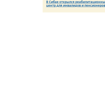
В Сибае открылся реабилитационн
центр для инвалидов и пенсионеро