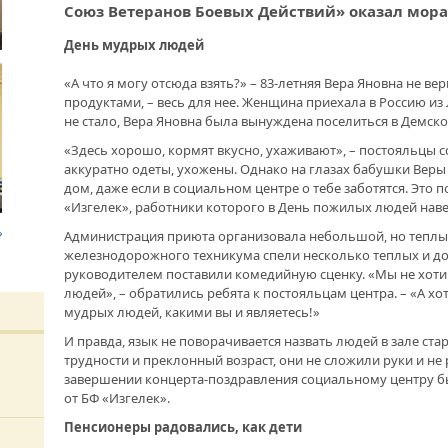
Союз Ветеранов Боевых Действий» оказал мор
ДРУЖБА НЕ СЛАБЕЕТ. СОСТОЯЛАСЬ
День мудрых людей
ВСТРЕЧА ДВУХ РУКОВОДИТЕЛЕЙ
НАЛ
ПОМ
«А что я могу отсюда взять?» – 83-летняя Вера Яновна не ве
продуктами, – весь для нее. Женщина приехала в Россию из 
В ДОМЕ СВОЕМ. ОБ УНИКАЛЬНОЙ
ЖИЛИЩНОЙ ПРОГРАММЕ
не стало, Вера Яновна была вынуждена поселиться в Демск
«Здесь хорошо, кормят вкусно, ухаживают», – постояльцы 
ЛАБ
ЭТА
аккуратно одеты, ухожены. Однако на глазах бабушки Веры 
ВНОВЬ О КАРИМЕ ХАКИМОВЕ. ИМЯ
ПРО
дом, даже если в социальном центре о тебе заботятся. Это
СОВЕТСКОГО ДИПЛОМАТА ОБЪЕДИНЯЕТ
ВОЗ
ДВА ГОСУДАРСТВА
«Изгелек», работники которого в День пожилых людей нав
НАС
Администрация приюта организовала небольшой, но теплы
железнодорожного техникума спели несколько теплых и доб
ДО ГЛУБИНЫ ДУШИ. ФИЛЬМЫ БУЛАТА
руководителем поставили комедийную сценку. «Мы не хоти
ЮСУПОВА ПОКАЗАЛИ В КАЗАХСТАНЕ
людей», – обратились ребята к постояльцам центра. – «А хо
РАК
мудрых людей, какими вы и являетесь!»
БЛА
ЛЮБОЙ КОГДА-ТО ПОСТАРЕЕТ.
«УР
И правда, язык не поворачивается назвать людей в зале ст
ИНТЕРВЬЮ С ГЛАВРЕДОМ ГАЗЕТЫ
ПОД
трудности и преклонный возраст, они не сложили руки и не
«ВЕТЕРАН БАШКОРТОСТАНА»
УЧР
завершении концерта-поздравления социальному центру б
от БФ «Изгелек».
Пенсионеры радовались, как дети
МЕМОРИАЛ СОБРАЛ СОСЛУЖИВЦЕВ. УФА