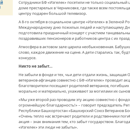
ОТМЕТИЛА 101-Ю ГОДОВЩИНУ
ый
Сотрудники БФ «Изгелек» посетили не только социальный ц
ПОЛ
ОБРАЗОВАНИЯ ПОГРАНИЧНЫХ ВОЙСК
в
доме престарелых в Черниковке, где также всем постояльца
БЛА
РОССИИ
центру подарен большой телевизор.
«УР
ПОД
А 8-го октября в социальном центре «Изгелек» в Зеленой Р
УЧР
Международному дню пожилых людей и наступающему Дню
подготовила праздничный концерт с участием танцевальны
поздравивших пенсионеров и работников центра с их праз
УПР
Атмосфера в актовом зале царила необыкновенная. Бабушк
ПОЯ
слово, каждое движение на сцене. А дети старались так, б
СЦИ
конкурсе.
Никто не забыт...
Не забыли в фонде и тех, чьи дети отдали жизнь, защищая 
ветеранов-афганцев совместно с БФ «Изгелек» проводит ак
благотворители посещают родителей ветеранов, погибших 
морально и материально, ухаживают за могилами их сынов
«Мы уже второй раз проводим эту акцию совместно с фондо
огромнейшую благодарность!» – говорит председатель Р
Республики Башкортостан «Башкирский Союз Ветеранов Бое
«Очень тепло нас встречают родители и родственники погиб
акция – знак внимания тем, кто забыт государством. Благ
«Изгелек» эти люди не забыты».