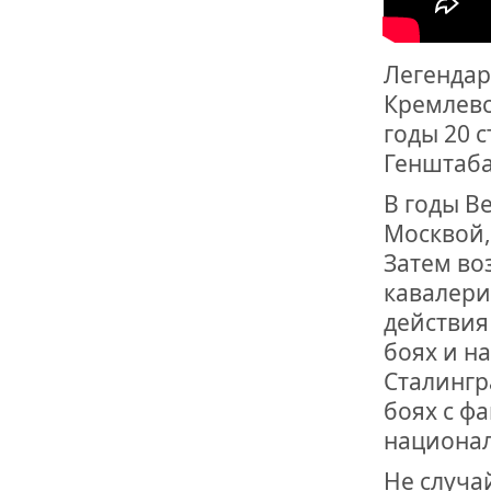
ОТМЕТИЛА 
ОБРАЗОВАН
РОССИИ
Легенда
Кремлевс
годы 20 
Генштаба
В годы В
Москвой,
Затем во
кавалери
действия
боях и н
Сталингр
боях с ф
национал
Не случа