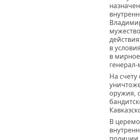
назначен
внутренн
Владимир
мужество
действия
в услови
в мирное
генерал-
На счету
уничтоже
оружия, 
бандитск
Кавказск
В церемо
внутренн
полиции 