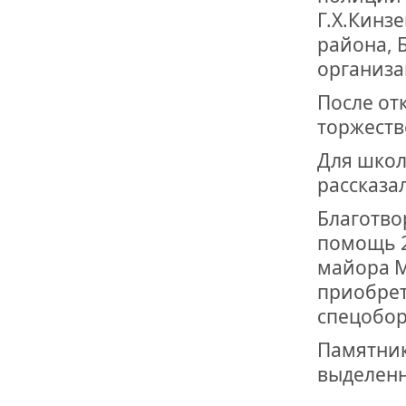
Г.Х.Кинз
района, 
организа
После от
торжеств
Для школ
рассказа
Благотво
помощь 2
майора М
приобрет
спецобор
Памятник
выделенн