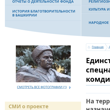
ОТЧЕТЫ О ДЕЯТЕЛЬНОСТИ ФОНДА
РЕЛИГИОЗ
КУЛЬТУРА 
ИСТОРИЯ БЛАГОТВОРИТЕЛЬНОСТИ
В БАШКИРИИ
НАРОДНОЕ 
РАХИМОВ С
ФИЛЬМ О ПЕРВОМ ПРЕЗИДЕНТЕ РБ
ПОБЕДИТЕЛ
МУРТАЗЕ РАХИМОВЕ
«ЗЕМЛЯКИ
Главная
С ПРАЗДНИ
Единс
ПОЗДРАВЛЕ
БАШКОРТОС
СОВЕТА БЛ
спецн
«УРАЛ» М.
комди
СМОТРЕТЬ ВСЕ ФОТОГРАФИИ
(1)
УСЕРГАН. 
БАШКИРСК
На тер
ОГОНЬ - С
СМИ о проекте
назнач
ПОЖАРОВ М