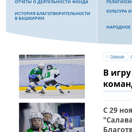
ОТЧЕТЫ О ДЕЯТЕЛЬНОСТИ ФОНДА
РЕЛИГИОЗ
КУЛЬТУРА 
ИСТОРИЯ БЛАГОТВОРИТЕЛЬНОСТИ
В БАШКИРИИ
НАРОДНОЕ 
РАХИМОВ С
ФИЛЬМ О ПЕРВОМ ПРЕЗИДЕНТЕ РБ
ПОБЕДИТЕЛ
МУРТАЗЕ РАХИМОВЕ
«ЗЕМЛЯКИ
Главная
С ПРАЗДНИ
В игр
ПОЗДРАВЛЕ
БАШКОРТОС
СОВЕТА БЛ
коман
«УРАЛ» М.
УСЕРГАН. 
С 29 но
БАШКИРСК
"Салава
ОГОНЬ - С
Благотв
ПОЖАРОВ М