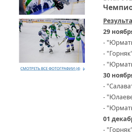
Чемпион
ДРУЖБА НЕ 
ВСТРЕЧА Д
Результа
29 ноября
В ДОМЕ СВ
ЖИЛИЩНОЙ
- "Юрмат
ВНОВЬ О К
- "Горняк
СОВЕТСКОГ
ДВА ГОСУД
- "Юрматы
СМОТРЕТЬ ВСЕ ФОТОГРАФИИ
(4)
30 ноября
ДО ГЛУБИН
ЮСУПОВА П
- "Салава
- "Юлаеве
ЛЮБОЙ КОГ
ИНТЕРВЬЮ 
- "Юрматы
«ВЕТЕРАН 
01 декабр
- "Горняк
МЕМОРИАЛ 