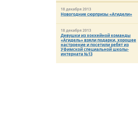
18 декабря 2013
Новогодние сюрпризы «Агидели»
18 декабря 2013
Девушки из хоккейной команды
«Агидель» взяли подарки, хорошее
настроение и посетили ребят из
Уфимской специальной школы-
интерната №13