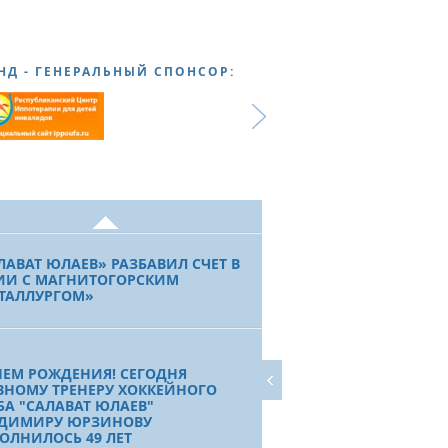
ЕВ»
НД - ГЕНЕРАЛЬНЫЙ СПОНСОР:
ТОЙНЫЙ ИТОГ. ПЕРВЫЙ
ЗИДЕНТ РЕСПУБЛИКИ
КОРТОСТАН М.Г. РАХИМОВ
ДРАВИЛ ХК "САЛАВАТ ЮЛАЕВ" С
ЕБРЯНЫМИ МЕДАЛЯМИ
ПИОНАТА РОССИИ
ЛАВАТ ЮЛАЕВ» РАЗБАВИЛ СЧЕТ В
ИИ С МАГНИТОГОРСКИМ
ТАЛЛУРГОМ»
НЕМ РОЖДЕНИЯ! СЕГОДНЯ
ВНОМУ ТРЕНЕРУ ХОККЕЙНОГО
БА "САЛАВАТ ЮЛАЕВ"
ДИМИРУ ЮРЗИНОВУ
ОЛНИЛОСЬ 49 ЛЕТ