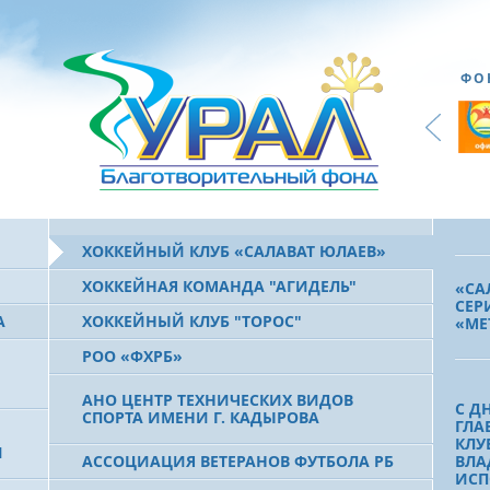
ЮЛА
ФО
ДОС
ПРЕ
БАШ
ПОЗ
СЕР
ЧЕМ
ХОККЕЙНЫЙ КЛУБ «САЛАВАТ ЮЛАЕВ»
ХОККЕЙНАЯ КОМАНДА "АГИДЕЛЬ"
«СА
СЕР
А
ХОККЕЙНЫЙ КЛУБ "ТОРОС"
«МЕ
РОО «ФХРБ»
АНО ЦЕНТР ТЕХНИЧЕСКИХ ВИДОВ
C Д
СПОРТА ИМЕНИ Г. КАДЫРОВА
ГЛА
КЛУ
И
АССОЦИАЦИЯ ВЕТЕРАНОВ ФУТБОЛА РБ
ВЛА
ИСП