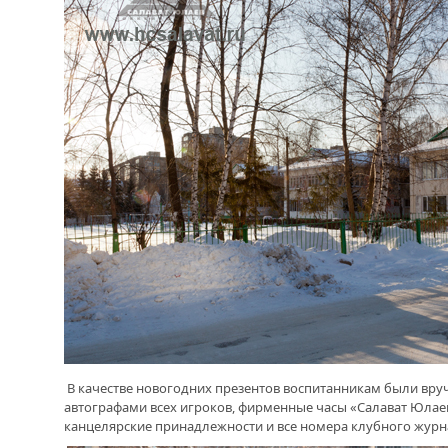
МЕЖДУНАРОДНЫМ ШАШКАМ WOMEN’S
WORLD TITLE MATCH 2015
ВПЕРВЫЕ В ИСТОРИИ РАЙОНА.
БИЖБУЛЯК СТАЛ МЕСТОМ ПРОВЕДЕНИЯ
ФИНАЛА ПЕРВЕНСТВА ДЕТСКОЙ
ХОККЕЙНОЙ ЛИГИ РЕСПУБЛИКИ
БАШКОРТОСТАН
СПОРТИВНЫЙ ГОРОД АГИДЕЛЬ. ФОНД
"УРАЛ" ПРИВЕЗ ПОДАРОК К ОТКРЫТИЮ
НОВОГО СПОРТКОМПЛЕКСА
В качестве новогодних презентов воспитанникам были вруч
автографами всех игроков, фирменные часы «Салават Юлаев»
канцелярские принадлежности и все номера клубного журна