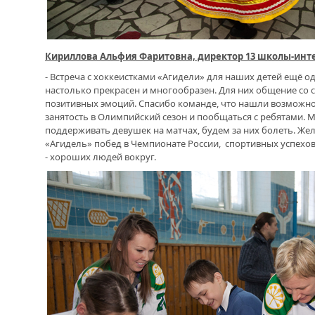
Кириллова Альфия Фаритовна, директор 13 школы-инт
- Встреча с хоккеистками «Агидели» для наших детей ещё о
настолько прекрасен и многообразен. Для них общение со
позитивных эмоций. Спасибо команде, что нашли возможнос
занятость в Олимпийский сезон и пообщаться с ребятами. 
поддерживать девушек на матчах, будем за них болеть. Ж
«Агидель» побед в Чемпионате России, спортивных успехов,
- хороших людей вокруг.