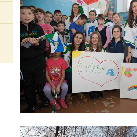
ЭФФЕКТ ПОДДЕРЖКИ. СТУДЕНТ
АГРАРНОГО УНИВЕРСИТЕТА СТАЛ
СЕРЕБРЯНЫМ ПРИЗЕРОМ ЧЕМПИОНАТА
МИРА ПО ПАУЭРЛИФТИНГУ
«БАШКОРТОСТАН - ЗА ЗДОРОВЫЙ ОБРАЗ
ЖИЗНИ». В УФЕ ОТКРЫТ ЧЕМПИОНАТ
РЕСПУБЛИКИ ПО БОРЬБЕ НА ПОЯСАХ
ЗАУРАЛЬСКИМ КИКБОКСЕРАМ.
ЗИЛАИРСКИЕ СПОРТСМЕНЫ ПОЛУЧИЛИ
ВОЗМОЖНОСТЬ РАЗВИВАТЬ
УГАСАЮЩИЙ В РАЙОНЕ ВИД СПОРТА
ПУСТЬ ПОБЕДИТ ТАМАРА! В КАЗАХСТАНЕ
НАЧИНАЕТСЯ МАТЧ ЗА ЗВАНИЕ
ЧЕМПИОНА МИРА ПО