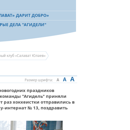
ЛАВАТ» ДАРИТ ДОБРО»
РЫЕ ДЕЛА "АГИДЕЛИ"
ный клуб «Салават Юлаев»
A
A
A
Размер шрифта:
новогодних праздников
 команды "Агидель" приняли
от раз хоккеистки отправились в
-интернат № 13, поздравить