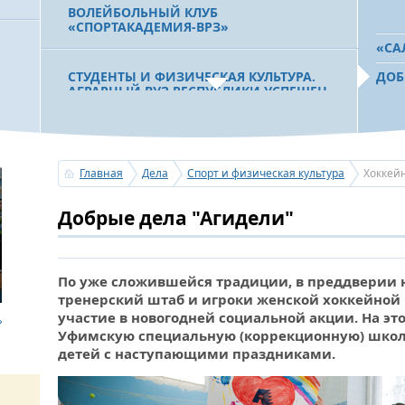
ВОЛЕЙБОЛЬНЫЙ КЛУБ
«СПОРТАКАДЕМИЯ-ВРЗ»
«СА
СТУДЕНТЫ И ФИЗИЧЕСКАЯ КУЛЬТУРА.
ДОБ
АГРАРНЫЙ ВУЗ РЕСПУБЛИКИ УСПЕШЕН
НЕ ТОЛЬКО В УЧЕБЕ, НО И В СПОРТЕ
ОБРАЗОВАНИЕ И СПОРТ. АГРАРНЫЙ
Главная
Дела
Спорт и физическая культура
Хоккей
УНИВЕРСИТЕТ ЗАВЕРШАЕТ УСТРОЙСТВО
НОВОГО СПОРТИВНОГО ЗАЛА
Добрые дела "Агидели"
«ЯТЫП ҠАЛҒАНСЫ АТЫП ҠАЛ». УФА
МОЖЕТ СТАТЬ ЦЕНТРОМ ПОДГОТОВКИ
СТРЕЛКОВ ИЗ ЛУКА
По уже сложившейся традиции, в преддверии 
тренерский штаб и игроки женской хоккейной
участие в новогодней социальной акции. На эт
Уфимскую специальную (коррекционную) школу
ПАМЯТИ АЛЕКСАНДРА КНИССА. НА
детей с наступающими праздниками.
УФИМСКОМ БИАТЛОНЕ СОСТОЯЛИСЬ
СОРЕВНОВАНИЯ ПО ЛЫЖНЫМ ГОНКАМ
НА ПЕРВЕНСТВО БАШКОРТОСТАНА