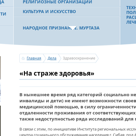
ДА
РЕЛИГИОЗНЫЕ ОРГАНИЗАЦИИ
ТЕХ
КУЛЬТУРА И ИСКУССТВО
ПОЛ
СТИ
РАС
ЛЕЧ
НАРОДНОЕ ПРИЗНАНИЕ. МУРТАЗА
РАХИМОВ СТАЛ ОДНИМ ИЗ
 РБ
ПОБЕДИТЕЛЕЙ ПРОЕКТОВ «АТАЙСАЛ» И
«ЗЕМЛЯКИ»
ЧТО
БОЛ
ПОМ
Главная
Дела
Здравоохранение
ВОЗ
ПАЦ
С ПРАЗДНИКОМ УРАЗА-БАЙРАМ!
«На страже здоровья»
ПОЗДРАВЛЕНИЕ ПЕРВОГО ПРЕЗИДЕНТА
БАШКОРТОСТАНА, ПРЕДСЕДАТЕЛЯ
СОВЕТА БЛАГОТВОРИТЕЛЬНОГО ФОНДА
«УРАЛ» М.Г.РАХИМОВА
ДИА
НУЖ
В нынешнее время ряд категорий социально 
инвалиды и дети) не имеют возможности своев
медицинской помощью, в силу ограниченности
УСЕРГАН. ИЗДАН XХХV ТОМ «ИСТОРИИ
отдаленности проживания от соответствующих
БАШКИРСКИХ РОДОВ»
«НА
также недоступностью ряда исследований для
НЕЛ
ГОС
ОГОНЬ - СУДЬЯ БЕСПЕЧНОСТИ ЛЮДЕЙ.
В связи с этим, по инициативе Института региональных исс
ПОЗ
ПОЖАРОВ МЕНЬШЕ НЕ СТАНОВИТСЯ
ТРУ
центра социального обслуживания населения г. Сибая, по