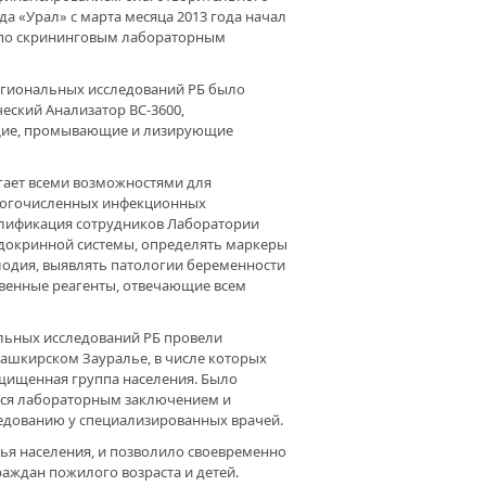
 «Урал» с марта месяца 2013 года начал
» по скрининговым лабораторным
АЖИВАЯ ЖИЗНИ. ИНОГДА
ОЧЬ – ЗНАЧИТ СПАСТИ
региональных исследований РБ было
еский Анализатор ВС-3600,
ющие, промывающие и лизирующие
ОРАТОРИЯ СЦИНТИГРАФИИ:
П II. КЛИНИКА БГМУ
гает всеми возможностями для
ДОЛЖАЕТ РАСШИРЯТЬ
ногочисленных инфекционных
МОЖНОСТИ ЛЕЧЕНИЯ
алификация сотрудников Лаборатории
ЕЛЕНИЯ
ндокринной системы, определять маркеры
лодия, выявлять патологии беременности
твенные реагенты, отвечающие всем
 ИЗЛЕЧИ́М.
альных исследований РБ провели
ГОТВОРИТЕЛЬНЫЙ ФОНД
ашкирском Зауралье, в числе которых
АЛ» ПРОДОЛЖАЕТ
ащищенная группа населения. Было
ДЕРЖИВАТЬ МЕДИЦИНСКИЕ
лся лабораторным заключением и
ЕЖДЕНИЯ РЕСПУБЛИКИ
дованию у специализированных врачей.
ья населения, и позволило своевременно
раждан пожилого возраста и детей.