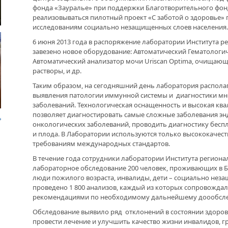
фонда «Зауралье» при поддержки Благотворительного фонда
реализовываться пилотный проект «С заботой о здоровье
ДРУЖБА НЕ СЛАБЕЕТ. СОСТОЯЛАСЬ
исследованиям социально незащищенных слоев населения.
ВСТРЕЧА ДВУХ РУКОВОДИТЕЛЕЙ
НАЛ
ПОМ
6 июня 2013 года в распоряжение лаборатории Института 
завезено новое оборудование: Автоматический Гематологич
В ДОМЕ СВОЕМ. ОБ УНИКАЛЬНОЙ
ЖИЛИЩНОЙ ПРОГРАММЕ
Автоматический анализатор мочи Uriscan Optima, очища
растворы, и др.
ЛАБ
ЭТА
Таким образом, на сегодняшний день лаборатория распола
ВНОВЬ О КАРИМЕ ХАКИМОВЕ. ИМЯ
ПРО
выявления патологии иммунной системы и диагностики м
СОВЕТСКОГО ДИПЛОМАТА ОБЪЕДИНЯЕТ
ВОЗ
заболеваний. Технологическая оснащенность и высокая кв
ДВА ГОСУДАРСТВА
НАС
позволяет диагностировать самые сложные заболевания э
онкологических заболеваний, проводить диагностику бесп
ДО ГЛУБИНЫ ДУШИ. ФИЛЬМЫ БУЛАТА
и плода. В Лаборатории используются только высококачес
ЮСУПОВА ПОКАЗАЛИ В КАЗАХСТАНЕ
требованиям международных стандартов.
РАК
В течение года сотрудники лаборатории Института регион
БЛА
лабораторное обследование 200 человек, проживающих в Б
ЛЮБОЙ КОГДА-ТО ПОСТАРЕЕТ.
«УР
люди пожилого возраста, инвалиды, дети – социально нез
ИНТЕРВЬЮ С ГЛАВРЕДОМ ГАЗЕТЫ
ПОД
«ВЕТЕРАН БАШКОРТОСТАНА»
проведено 1 800 анализов, каждый из которых сопровожда
УЧР
рекомендациями по необходимому дальнейшему доообсле
Обследование выявило ряд отклонений в состоянии здоров
провести лечение и улучшить качество жизни инвалидов, г
МЕМОРИАЛ СОБРАЛ СОСЛУЖИВЦЕВ. УФА