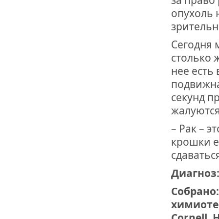
опухоль 
зрительн
Сегодня 
столько 
нее есть
подвижна
секунд п
жалуются
– Рак – э
крошки е
сдаватьс
Диагноз
Собрано:
химиотер
Cornell,