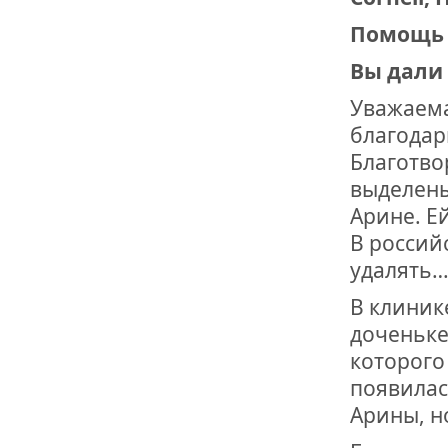
Помощь 
Вы дали 
Уважаема
благодар
Благотво
выделены
Арине. Е
В россий
удалять…
В клиник
доченьке
которого
появилас
Арины, но