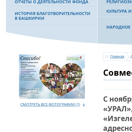
ОТЧЕТЫ О ДЕЯТЕЛЬНОСТИ ФОНДА
РЕЛИГИОЗ
КУЛЬТУРА 
ИСТОРИЯ БЛАГОТВОРИТЕЛЬНОСТИ
В БАШКИРИИ
НАРОДНОЕ 
РАХИМОВ С
ФИЛЬМ О ПЕРВОМ ПРЕЗИДЕНТЕ РБ
ПОБЕДИТЕЛ
МУРТАЗЕ РАХИМОВЕ
«ЗЕМЛЯКИ
Главная
С ПРАЗДНИ
Совме
ПОЗДРАВЛЕ
БАШКОРТОС
СОВЕТА БЛ
«УРАЛ» М.
С нояб
СМОТРЕТЬ ВСЕ ФОТОГРАФИИ
(1)
УСЕРГАН. 
«УРАЛ»
БАШКИРСК
«Изгел
ОГОНЬ - С
адресн
ПОЖАРОВ М