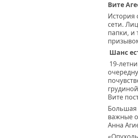
Вите Аг
История 
сети. Ли
папки, и
призывом
Шанс ес
19-летни
очередну
почувств
грудиной
Вите пос
Большая 
важные о
Анна Аги
«Опухоль