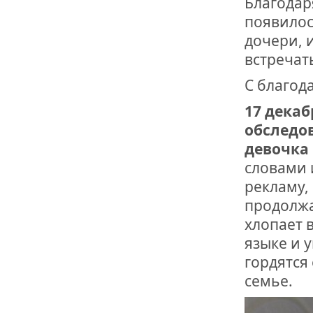
Благодаря
появилос
дочери, 
встречат
С благод
17 декаб
обследов
девочка
словами 
рекламу, 
продолжа
хлопает 
языке и 
гордятся 
семье.