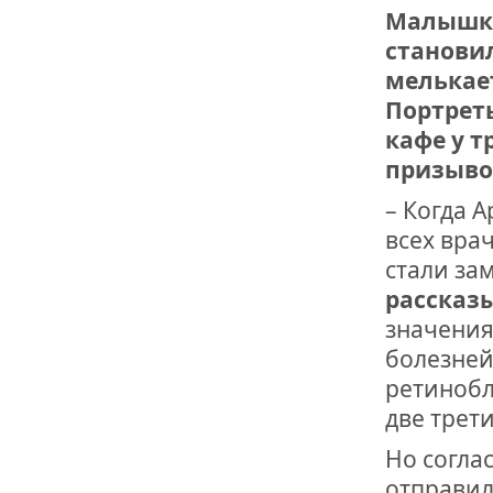
Малышке
становил
мелькает
Портрет
кафе у т
призыво
– Когда 
всех врач
стали зам
рассказ
значения
болезней
ретинобл
две трети
Но согла
отправил