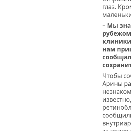
глаз. Кро
маленьки
– Мы зна
рубежом
клиники,
нам при
сообщил,
сохранит
Чтобы со
Арины ра
незнаком
известно,
ретинобл
сообщили
внутриар
за право