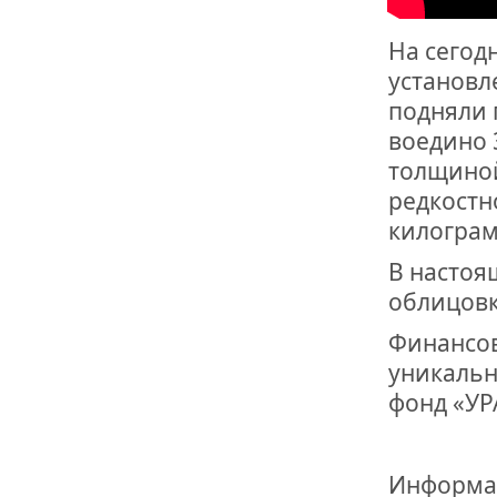
ОТМЕТИЛА 
ОБРАЗОВАН
РОССИИ
На сегод
установл
подняли 
воедино 
толщиной
редкостн
килограм
В настоя
облицовк
Финансов
уникальн
фонд «УР
Информа