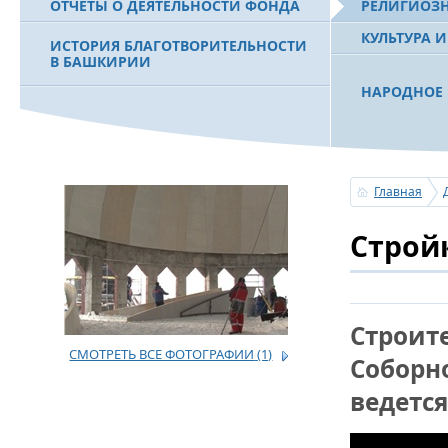
ОТЧЕТЫ О ДЕЯТЕЛЬНОСТИ ФОНДА
РЕЛИГИОЗ
КУЛЬТУРА 
ИСТОРИЯ БЛАГОТВОРИТЕЛЬНОСТИ
В БАШКИРИИ
НАРОДНОЕ 
РАХИМОВ С
ФИЛЬМ О ПЕРВОМ ПРЕЗИДЕНТЕ РБ
ПОБЕДИТЕЛ
МУРТАЗЕ РАХИМОВЕ
«ЗЕМЛЯКИ
Главная
С ПРАЗДНИ
Строй
ПОЗДРАВЛЕ
БАШКОРТОС
СОВЕТА БЛ
«УРАЛ» М.
Строит
СМОТРЕТЬ ВСЕ ФОТОГРАФИИ
(1)
УСЕРГАН. 
Соборн
БАШКИРСК
ведется
ОГОНЬ - С
ПОЖАРОВ М