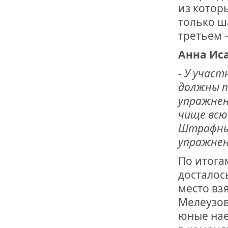
из котор
только ша
третьем –
Анна Ис
- У учас
должны п
упражнен
чище всю
Штрафные
упражнен
По итога
досталос
место вз
Мелеузов
юные нае