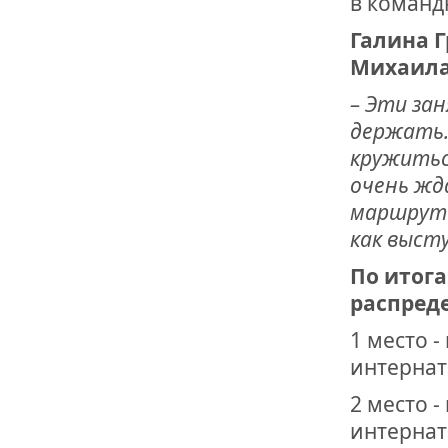
в команд
Галина 
Михаила
– Эти за
держать.
кружиться
очень жда
маршрут п
как выст
По итог
распред
1 место 
интерната
2 место 
интерната