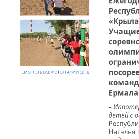
Ежегод
Респуб
ДРУЖБА НЕ 
ВСТРЕЧА Д
«Крылат
Учащие
В ДОМЕ СВ
ЖИЛИЩНОЙ
соревн
олимпи
ВНОВЬ О К
СОВЕТСКОГ
ограни
ДВА ГОСУД
посоре
СМОТРЕТЬ ВСЕ ФОТОГРАФИИ
(3)
команд
ДО ГЛУБИН
ЮСУПОВА П
Ермала
ЛЮБОЙ КОГ
– Иппоте
ИНТЕРВЬЮ 
детей с 
«ВЕТЕРАН 
Республи
Наталья 
МЕМОРИАЛ 