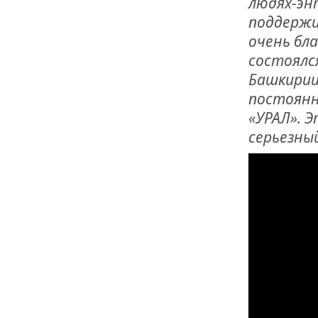
людях-эн
ОТМЕТИЛА 
ОБРАЗОВАН
поддержи
РОССИИ
очень бла
состоялс
Башкирии
постоянн
«УРАЛ». 
серьезны