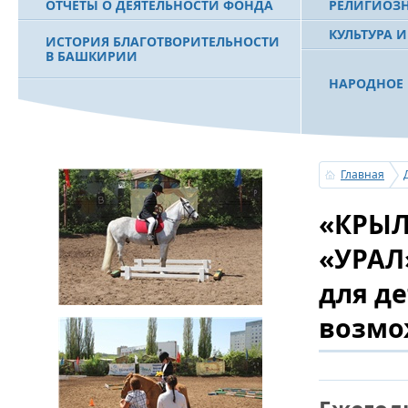
ОТЧЕТЫ О ДЕЯТЕЛЬНОСТИ ФОНДА
РЕЛИГИОЗ
КУЛЬТУРА 
ИСТОРИЯ БЛАГОТВОРИТЕЛЬНОСТИ
В БАШКИРИИ
НАРОДНОЕ 
РАХИМОВ С
ФИЛЬМ О ПЕРВОМ ПРЕЗИДЕНТЕ РБ
ПОБЕДИТЕЛ
МУРТАЗЕ РАХИМОВЕ
«ЗЕМЛЯКИ
Главная
С ПРАЗДНИ
«КРЫЛ
ПОЗДРАВЛЕ
БАШКОРТОС
СОВЕТА БЛ
«УРАЛ
«УРАЛ» М.
для д
возмо
УСЕРГАН. 
БАШКИРСК
ОГОНЬ - С
ПОЖАРОВ М