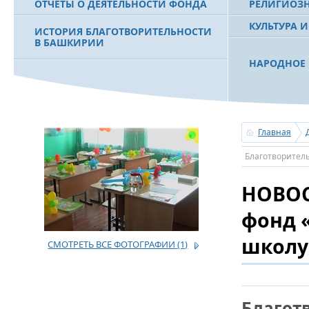
ОТЧЕТЫ О ДЕЯТЕЛЬНОСТИ ФОНДА
РЕЛИГИОЗ
КУЛЬТУРА 
ИСТОРИЯ БЛАГОТВОРИТЕЛЬНОСТИ
В БАШКИРИИ
НАРОДНОЕ 
РАХИМОВ С
ФИЛЬМ О ПЕРВОМ ПРЕЗИДЕНТЕ РБ
ПОБЕДИТЕЛ
МУРТАЗЕ РАХИМОВЕ
«ЗЕМЛЯКИ
Главная
С ПРАЗДНИ
Благотворител
ПОЗДРАВЛЕ
БАШКОРТОС
НОВОС
СОВЕТА БЛ
«УРАЛ» М.
фонд 
школу
СМОТРЕТЬ ВСЕ ФОТОГРАФИИ
(1)
УСЕРГАН. 
БАШКИРСК
ОГОНЬ - С
Благот
ПОЖАРОВ М