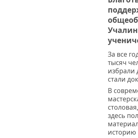
поддер
ДРУЖБА НЕ 
ВСТРЕЧА Д
общеоб
Учалин
В ДОМЕ СВ
ЖИЛИЩНОЙ
ученич
За все г
ВНОВЬ О К
СОВЕТСКОГ
тысяч че
ДВА ГОСУД
избрали 
стали до
ДО ГЛУБИН
ЮСУПОВА П
В соврем
мастерск
ЛЮБОЙ КОГ
столовая
ИНТЕРВЬЮ 
«ВЕТЕРАН 
здесь по
материал
историю 
МЕМОРИАЛ 