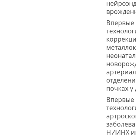
нейроэнд
врожден
Впервые 
технолог
коррекци
металлок
неонатал
новорожд
артериал
отделени
почках у 
Впервые 
технолог
артроско
заболева
НИИНХ им