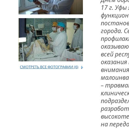
17 г. Уфы
ДРУЖБА НЕ 
функцион
ВСТРЕЧА Д
постанов
города. С
В ДОМЕ СВ
ЖИЛИЩНОЙ
профилак
оказываю
ВНОВЬ О К
всей респ
СОВЕТСКОГ
ДВА ГОСУД
оказания
СМОТРЕТЬ ВСЕ ФОТОГРАФИИ
(6)
внимания
ДО ГЛУБИН
малоинва
ЮСУПОВА П
– травма
клиничес
ЛЮБОЙ КОГ
подраздел
ИНТЕРВЬЮ 
«ВЕТЕРАН 
разработ
высокоте
на перед
МЕМОРИАЛ 