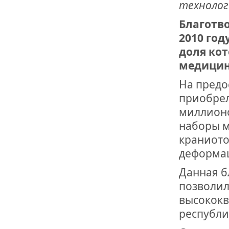
ОТМЕТИЛА 
технолог
ОБРАЗОВАН
РОССИИ
Благотв
2010 год
доля ко
медицин
На предо
приобрел
миллионо
наборы м
краниото
деформа
Данная б
позволил
высокок
республи