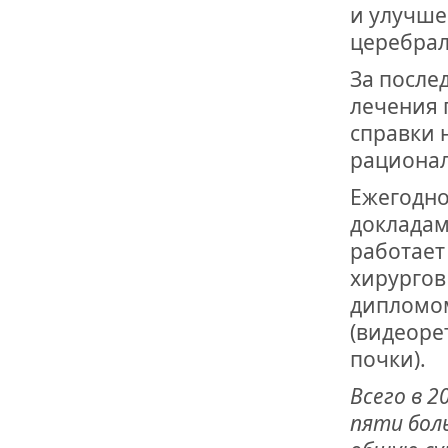
и улучше
церебра
За после
лечения 
справки 
рационал
Ежегодно
докладам
работает
хирургов
дипломом
(видеоре
почки).
Всего в 
пяти бол