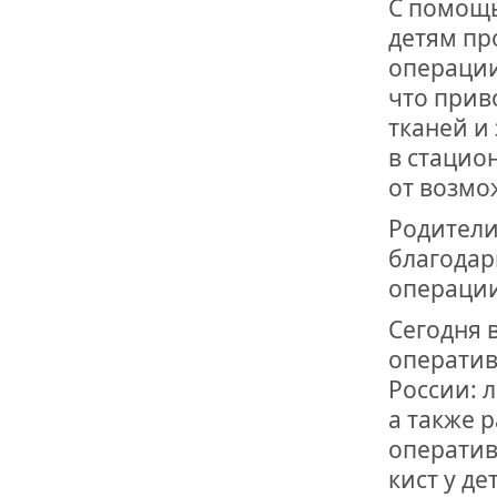
С помощь
детям п
операции
что прив
тканей и
в стацио
от возмо
Родители
благодар
операции
Сегодня 
оператив
России: 
а также 
оператив
кист у д