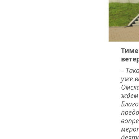
Тиме
вете
– Так
уже в
Омска
ждем 
Благо
пред
вопре
мероп
деяте