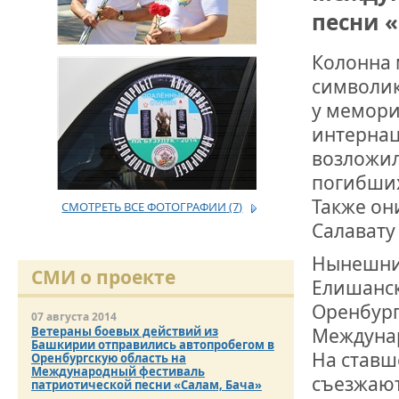
песни «
ДРУЖБА НЕ 
ВСТРЕЧА Д
Колонна 
символик
В ДОМЕ СВ
у мемори
ЖИЛИЩНОЙ
интернац
возложил
ВНОВЬ О К
СОВЕТСКОГ
погибших
ДВА ГОСУД
Также он
СМОТРЕТЬ ВСЕ ФОТОГРАФИИ
(7)
Салавату
ДО ГЛУБИН
ЮСУПОВА П
Нынешний
СМИ о проекте
Елишанск
ЛЮБОЙ КОГ
Оренбургс
ИНТЕРВЬЮ 
07 августа 2014
«ВЕТЕРАН 
Междунар
Ветераны боевых действий из
Башкирии отправились автопробегом в
На ставш
Оренбургскую область на
Международный фестиваль
съезжают
патриотической песни «Салам, Бача»
МЕМОРИАЛ 