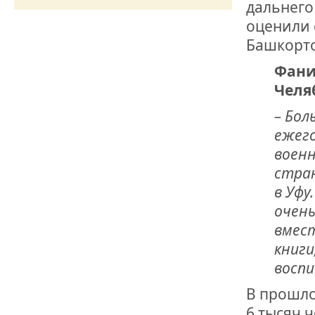
ОТМЕТИЛА 
дальнего
ОБРАЗОВАН
оценили 
РОССИИ
Башкорто
Фани
Челя
– Бол
ежего
военн
стран
в Уфу
очень
вмес
книги
восп
В прошло
6 тысяч 