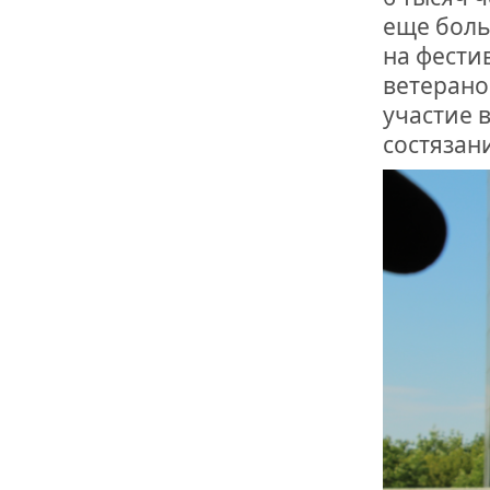
еще боль
на фести
ветерано
участие 
состязан