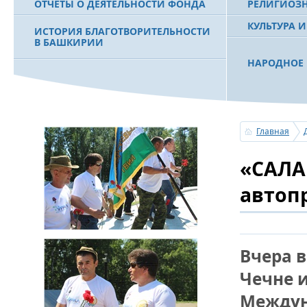
ОТЧЕТЫ О ДЕЯТЕЛЬНОСТИ ФОНДА
РЕЛИГИОЗ
КУЛЬТУРА 
ИСТОРИЯ БЛАГОТВОРИТЕЛЬНОСТИ
В БАШКИРИИ
НАРОДНОЕ 
РАХИМОВ С
ФИЛЬМ О ПЕРВОМ ПРЕЗИДЕНТЕ РБ
ПОБЕДИТЕЛ
МУРТАЗЕ РАХИМОВЕ
«ЗЕМЛЯКИ
Главная
С ПРАЗДНИ
«САЛА
ПОЗДРАВЛЕ
БАШКОРТОС
СОВЕТА БЛ
автоп
«УРАЛ» М.
УСЕРГАН. 
Вчера 
БАШКИРСК
Чечне и
ОГОНЬ - С
Междун
ПОЖАРОВ М