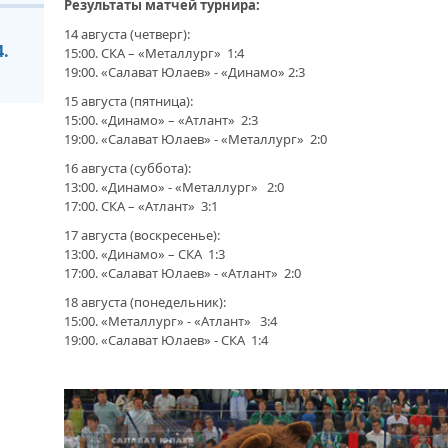
ДОС
Результаты матчей турнира:
ПРЕ
БАШ
14 августа (четверг):
ПОЗ
.
15:00. СКА – «Металлург» 1:4
ЭФФЕКТ ПОДДЕРЖКИ. СТУДЕНТ
СЕР
АГРАРНОГО УНИВЕРСИТЕТА СТАЛ
19:00. «Салават Юлаев» - «Динамо» 2:3
ЧЕМ
СЕРЕБРЯНЫМ ПРИЗЕРОМ ЧЕМПИОНАТА
15 августа (пятница):
МИРА ПО ПАУЭРЛИФТИНГУ
15:00. «Динамо» – «Атлант» 2:3
19:00. «Салават Юлаев» - «Металлург» 2:0
«СА
16 августа (суббота):
«БАШКОРТОСТАН - ЗА ЗДОРОВЫЙ ОБРАЗ
СЕР
13:00. «Динамо» - «Металлург» 2:0
ЖИЗНИ». В УФЕ ОТКРЫТ ЧЕМПИОНАТ
«МЕ
РЕСПУБЛИКИ ПО БОРЬБЕ НА ПОЯСАХ
17:00. СКА – «Атлант» 3:1
17 августа (воскресенье):
13:00. «Динамо» – СКА 1:3
17:00. «Салават Юлаев» - «Атлант» 2:0
ЗАУРАЛЬСКИМ КИКБОКСЕРАМ.
C Д
ЗИЛАИРСКИЕ СПОРТСМЕНЫ ПОЛУЧИЛИ
ГЛА
18 августа (понедельник):
ВОЗМОЖНОСТЬ РАЗВИВАТЬ
КЛУ
15:00. «Металлург» - «Атлант» 3:4
УГАСАЮЩИЙ В РАЙОНЕ ВИД СПОРТА
ВЛА
19:00. «Салават Юлаев» - СКА 1:4
ИСП
«СА
ПУСТЬ ПОБЕДИТ ТАМАРА! В КАЗАХСТАНЕ
НАЧИНАЕТСЯ МАТЧ ЗА ЗВАНИЕ
ДОБ
ЧЕМПИОНА МИРА ПО