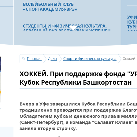
ВОЛЕЙБОЛЬНЫЙ КЛУБ
«СПОРТАКАДЕМИЯ-ВРЗ»
УФИ
КУБ
СТУДЕНТЫ И ФИЗИЧЕСКАЯ КУЛЬТУРА.
ТУР
АГРАРНЫЙ ВУЗ РЕСПУБЛИКИ УСПЕШЕН
АЗА
НЕ ТОЛЬКО В УЧЕБЕ, НО И В СПОРТЕ
ОБРАЗОВАНИЕ И СПОРТ. АГРАРНЫЙ
ХОК
Главная
Дела
Спорт и физическая культура
Хоккей
УНИВЕРСИТЕТ ЗАВЕРШАЕТ УСТРОЙСТВО
ЧЕМ
НОВОГО СПОРТИВНОГО ЗАЛА
ХОК
ХОККЕЙ. При поддержке фонда "У
РОС
2015
Кубок Республики Башкортостан
«ЯТЫП ҠАЛҒАНСЫ АТЫП ҠАЛ». УФА
МОЖЕТ СТАТЬ ЦЕНТРОМ ПОДГОТОВКИ
СТРЕЛКОВ ИЗ ЛУКА
ИТО
Вчера в Уфе завершился Кубок Республики Баш
ХОК
традиционно проводится при поддержке Благот
ЮЛА
ПАМЯТИ АЛЕКСАНДРА КНИССА. НА
Обладателем Кубка и денежного приза в милли
УФИМСКОМ БИАТЛОНЕ СОСТОЯЛИСЬ
(Санкт-Петербург), а команда "Салават Юлаев"
СОРЕВНОВАНИЯ ПО ЛЫЖНЫМ ГОНКАМ
заняла вторую строчку.
НА ПЕРВЕНСТВО БАШКОРТОСТАНА