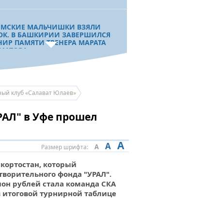
МСКИЕ МАЛЬЧИШКИ ВЗЯЛИ
ОК. В БАШКИРИИ ЗАВЕРШИЛСЯ
НИР ПАМЯТИ ТРЕНЕРА МАРАТА
МАТОВА
КЕЙ. КАЛЕНДАРЬ МАТЧЕЙ
ный клуб «Салават Юлаев»
ПИОНАТА КОНТИНЕНТАЛЬНОЙ
КЕЙНОЙ ЛИГИ - ЧЕМПИОНАТА
РАЛ" в Уфе прошел
СИИ ПО ХОККЕЮ СЕЗОНА 2014-
 ГГ.
A
A
A
Размер шрифта:
ГОВАЯ ПРЕСС-КОНФЕРЕНЦИЯ В
кортостан, который
КЕЙНОМ КЛУБЕ «САЛАВАТ
ворительного фонда "УРАЛ".
ЕВ»
он рублей стала команда СКА
 в итоговой турнирной таблице