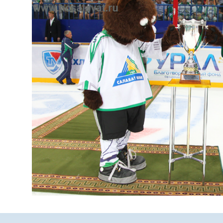
МЕЖДУНАРОДНЫМ ШАШКАМ WOMEN’S
WORLD TITLE MATCH 2015
ВПЕРВЫЕ В ИСТОРИИ РАЙОНА.
БИЖБУЛЯК СТАЛ МЕСТОМ ПРОВЕДЕНИЯ
ФИНАЛА ПЕРВЕНСТВА ДЕТСКОЙ
ХОККЕЙНОЙ ЛИГИ РЕСПУБЛИКИ
БАШКОРТОСТАН
СПОРТИВНЫЙ ГОРОД АГИДЕЛЬ. ФОНД
"УРАЛ" ПРИВЕЗ ПОДАРОК К ОТКРЫТИЮ
НОВОГО СПОРТКОМПЛЕКСА