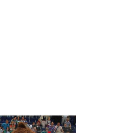
ТОЙНЫЙ ИТОГ. ПЕРВЫЙ
ЗИДЕНТ РЕСПУБЛИКИ
КОРТОСТАН М.Г. РАХИМОВ
ДРАВИЛ ХК "САЛАВАТ ЮЛАЕВ" С
ЕБРЯНЫМИ МЕДАЛЯМИ
ПИОНАТА РОССИИ
ЛАВАТ ЮЛАЕВ» РАЗБАВИЛ СЧЕТ В
ИИ С МАГНИТОГОРСКИМ
ТАЛЛУРГОМ»
НЕМ РОЖДЕНИЯ! СЕГОДНЯ
ВНОМУ ТРЕНЕРУ ХОККЕЙНОГО
БА "САЛАВАТ ЮЛАЕВ"
ДИМИРУ ЮРЗИНОВУ
ОЛНИЛОСЬ 49 ЛЕТ
ЛАВАТ» ДАРИТ ДОБРО»
РЫЕ ДЕЛА "АГИДЕЛИ"