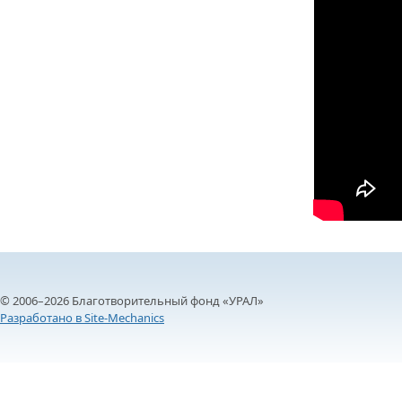
ДРУЖБА НЕ 
ВСТРЕЧА Д
В ДОМЕ СВ
ЖИЛИЩНОЙ
ВНОВЬ О К
СОВЕТСКОГ
ДВА ГОСУД
ДО ГЛУБИН
ЮСУПОВА П
ЛЮБОЙ КОГ
© 2006–2026 Благотворительный фонд «УРАЛ»
ИНТЕРВЬЮ 
Разработано в Site-Mechanics
«ВЕТЕРАН 
МЕМОРИАЛ 