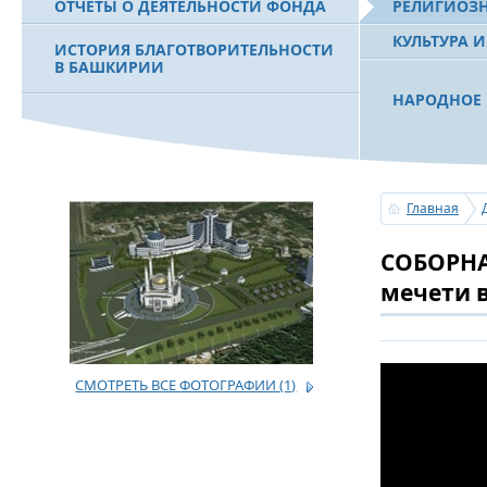
ОТЧЕТЫ О ДЕЯТЕЛЬНОСТИ ФОНДА
РЕЛИГИОЗ
КУЛЬТУРА 
ИСТОРИЯ БЛАГОТВОРИТЕЛЬНОСТИ
В БАШКИРИИ
НАРОДНОЕ 
РАХИМОВ С
ФИЛЬМ О ПЕРВОМ ПРЕЗИДЕНТЕ РБ
ПОБЕДИТЕЛ
МУРТАЗЕ РАХИМОВЕ
«ЗЕМЛЯКИ
Главная
С ПРАЗДНИ
СОБОРНА
ПОЗДРАВЛЕ
БАШКОРТОС
мечети 
СОВЕТА БЛ
«УРАЛ» М.
СМОТРЕТЬ ВСЕ ФОТОГРАФИИ
(1)
УСЕРГАН. 
БАШКИРСК
ОГОНЬ - С
ПОЖАРОВ М