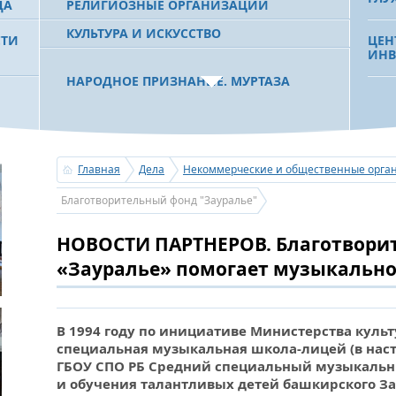
ДА
РЕЛИГИОЗНЫЕ ОРГАНИЗАЦИИ
КУЛЬТУРА И ИСКУССТВО
СТИ
ЦЕН
ИНВ
НАРОДНОЕ ПРИЗНАНИЕ. МУРТАЗА
РАХИМОВ СТАЛ ОДНИМ ИЗ
 РБ
ПОБЕДИТЕЛЕЙ ПРОЕКТОВ «АТАЙСАЛ» И
«РЕ
«ЗЕМЛЯКИ»
РАН
СОВ
КОН
Главная
Дела
Некоммерческие и общественные орга
С ПРАЗДНИКОМ УРАЗА-БАЙРАМ!
Благотворительный фонд "Зауралье"
ПОЗДРАВЛЕНИЕ ПЕРВОГО ПРЕЗИДЕНТА
ДВЕ
БАШКОРТОСТАНА, ПРЕДСЕДАТЕЛЯ
ЧЕМ
НОВОСТИ ПАРТНЕРОВ. Благотвори
СОВЕТА БЛАГОТВОРИТЕЛЬНОГО ФОНДА
НА 
«УРАЛ» М.Г.РАХИМОВА
БАШ
«Зауралье» помогает музыкальн
ЗНА
УСЕРГАН. ИЗДАН XХХV ТОМ «ИСТОРИИ
В 1994 году по инициативе Министерства куль
БАШКИРСКИХ РОДОВ»
специальная музыкальная школа-лицей (в на
ВНО
ГБОУ СПО РБ Средний специальный музыкальн
ВЕТ
ОГОНЬ - СУДЬЯ БЕСПЕЧНОСТИ ЛЮДЕЙ.
ГОР
и обучения талантливых детей башкирского За
ПОЖАРОВ МЕНЬШЕ НЕ СТАНОВИТСЯ