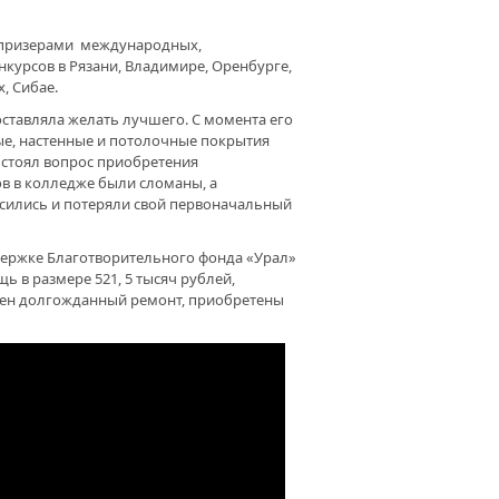
ШЕ ДЕЛО – ПОМОЧЬ». О РАБОТЕ
 призерами международных,
ЛОСЕРДИЯ»
нкурсов в Рязани, Владимире, Оренбурге,
, Сибае.
ставляла желать лучшего. С момента его
ЛЕЙНЫЙ ТУРФЕСТ. УФИМСКИЙ
ЕТ ВЕТЕРАНОВ ПРОВЕЛ
ые, настенные и потолочные покрытия
ЕВНОВАНИЯ НА ПРИРОДЕ
 стоял вопрос приобретения
в в колледже были сломаны, а
сились и потеряли свой первоначальный
ОЗМОЖНОГО НЕТ. «ФАКЕЛ» ЭТО
АЗЫВАЕТ
ержке Благотворительного фонда «Урал»
 в размере 521, 5 тысяч рублей,
ЫЛЬЯ МОЕЙ МЕЧТЫ». ОБЩЕСТВО
ден долгожданный ремонт, приобретены
АЛИДОВ ОРГАНИЗОВАЛО
ЗДНИК ДЛЯ ДЕТЕЙ
ЛОСТЬ КРАСИВА ПО-СВОЕМУ.
МСКИЙ ГОРОДСКОЙ СОВЕТ
ЕРАНОВ ПРОВЕЛ ОЧЕРЕДНОЕ
ОПРИЯТИЕ