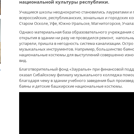
национальной культуры республики.
«НА
ДРУЖБА НЕ СЛАБЕЕТ. СОСТОЯЛАСЬ
Учащиеся школы неоднократно становились лауреатами и
«МИ
ВСТРЕЧА ДВУХ РУКОВОДИТЕЛЕЙ
всероссийских, республиканских, зональных и городских ко
Старом Осколе, Уфе, Южно-Уральске, Магнитогорске, Учалах
В ДОМЕ СВОЕМ. ОБ УНИКАЛЬНОЙ
Однако материальная база образовательного учреждения о
ЮБИ
ЖИЛИЩНОЙ ПРОГРАММЕ
СОВ
открытия в здании ни разу не проводился ремонт, напольн
СОР
устарели, пришла в негодность система канализации. Остро
музыкальных инструментов. Например, большинство баяно
ВНОВЬ О КАРИМЕ ХАКИМОВЕ. ИМЯ
национальные костюмы для выступлений совершенно изно
СОВЕТСКОГО ДИПЛОМАТА ОБЪЕДИНЯЕТ
НЕВ
вид.
ДВА ГОСУДАРСТВА
ДОК
Благотворительный фонд «Зауралье» при финансовой подд
оказал Сибайскому филиалу музыкального колледжа помощь
ДО ГЛУБИНЫ ДУШИ. ФИЛЬМЫ БУЛАТА
«КР
благодаря чему в здании учебного заведения был произве
ЮСУПОВА ПОКАЗАЛИ В КАЗАХСТАНЕ
ИНВ
баяны и детские башкирские национальные костюмы.
ПРА
ЛЮБОЙ КОГДА-ТО ПОСТАРЕЕТ.
ИНТЕРВЬЮ С ГЛАВРЕДОМ ГАЗЕТЫ
«ВЕТЕРАН БАШКОРТОСТАНА»
ЗРЕ
УФИ
ВЕТ
МЕР
МЕМОРИАЛ СОБРАЛ СОСЛУЖИВЦЕВ. УФА