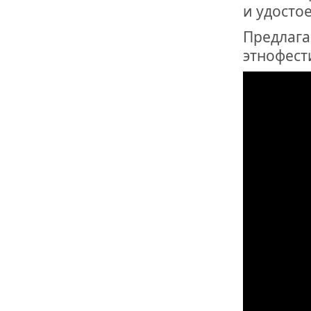
и удосто
Предлаг
этнофест