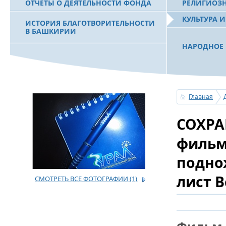
ОТЧЕТЫ О ДЕЯТЕЛЬНОСТИ ФОНДА
РЕЛИГИОЗ
КУЛЬТУРА 
ИСТОРИЯ БЛАГОТВОРИТЕЛЬНОСТИ
В БАШКИРИИ
НАРОДНОЕ 
РАХИМОВ С
ФИЛЬМ О ПЕРВОМ ПРЕЗИДЕНТЕ РБ
ПОБЕДИТЕЛ
МУРТАЗЕ РАХИМОВЕ
«ЗЕМЛЯКИ
Главная
С ПРАЗДНИ
СОХРА
ПОЗДРАВЛЕ
БАШКОРТОС
СОВЕТА БЛ
фильм
«УРАЛ» М.
подно
лист 
СМОТРЕТЬ ВСЕ ФОТОГРАФИИ
(1)
УСЕРГАН. 
БАШКИРСК
ОГОНЬ - С
ПОЖАРОВ М