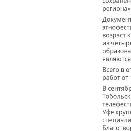
сохранен
ОТМЕТИЛА 
ОБРАЗОВАН
региона»
РОССИИ
Документ
этнофест
возраст 
из четыр
образова
являются
Всего в 
работ от
В сентяб
Тобольск
телефест
Уфе круп
специал
Благотво