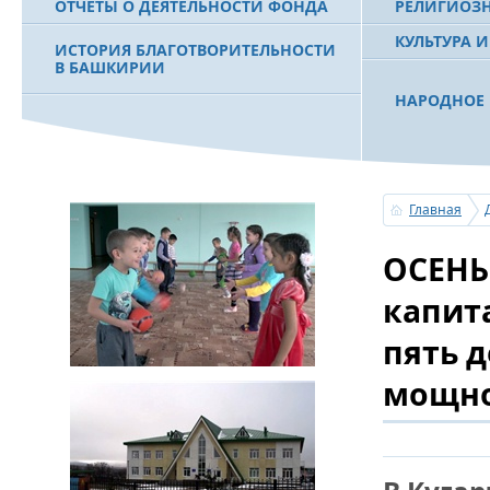
ОТЧЕТЫ О ДЕЯТЕЛЬНОСТИ ФОНДА
РЕЛИГИОЗ
КУЛЬТУРА 
ИСТОРИЯ БЛАГОТВОРИТЕЛЬНОСТИ
В БАШКИРИИ
НАРОДНОЕ 
РАХИМОВ С
ФИЛЬМ О ПЕРВОМ ПРЕЗИДЕНТЕ РБ
ПОБЕДИТЕЛ
МУРТАЗЕ РАХИМОВЕ
«ЗЕМЛЯКИ
Главная
С ПРАЗДНИ
ОСЕНЬ
ПОЗДРАВЛЕ
БАШКОРТОС
СОВЕТА БЛ
капит
«УРАЛ» М.
пять 
мощно
УСЕРГАН. 
БАШКИРСК
ОГОНЬ - С
ПОЖАРОВ М