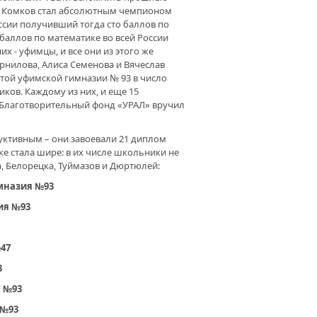
ан Комков стал абсолютным чемпионом
сии получивший тогда сто баллов по
баллов по математике во всей России
х - уфимцы, и все они из этого же
рнилова, Алиса Семенова и Вячеслав
итой уфимской гимназии № 93 в число
ков. Каждому из них, и еще 15
 Благотворительный фонд «УРАЛ» вручил
дуктивным – они завоевали 21 диплом
е стала шире: в их числе школьники не
а, Белорецка, Туймазов и Дюртюлей:
имназия №93
ия №93
№47
3
я №93
 №93