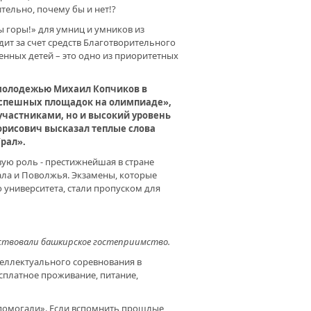
тельно, почему бы и нет!?
 горы!» для умниц и умников из
дит за счет средств Благотворительного
енных детей – это одно из приоритетных
 молодежью Михаил Копчиков в
успешных площадок на олимпиаде»,
участниками, но и высокий уровень
орисович высказал теплые слова
рал».
ую роль - престижнейшая в стране
ала и Поволжья. Экзамены, которые
 университета, стали пропуском для
вствовали башкирское гостеприимство.
теллектуального соревнования в
сплатное проживание, питание,
 помогали». Если вспомнить прошлые