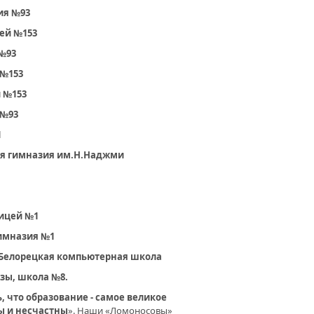
ия №93
цей №153
 №93
 №153
й №153
 №93
1
кая гимназия им.Н.Наджми
лицей №1
гимназия №1
, Белорецкая компьютерная школа
азы, школа №8.
, что образование - самое великое
ны и несчастны
». Наши «Ломоносовы»