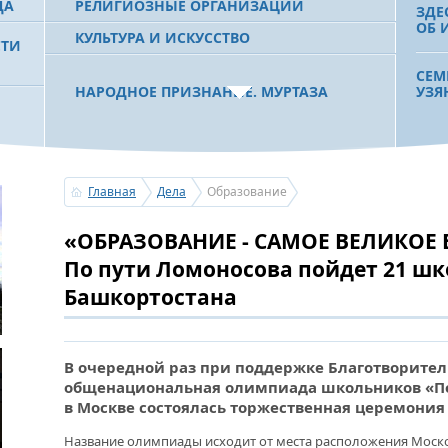
ДА
РЕЛИГИОЗНЫЕ ОРГАНИЗАЦИИ
ЗДЕ
ОБ 
КУЛЬТУРА И ИСКУССТВО
СТИ
СЕМ
НАРОДНОЕ ПРИЗНАНИЕ. МУРТАЗА
УЗЯ
РАХИМОВ СТАЛ ОДНИМ ИЗ
 РБ
ПОБЕДИТЕЛЕЙ ПРОЕКТОВ «АТАЙСАЛ» И
«ЗЕМЛЯКИ»
В П
ИМ.
РАБ
Главная
Дела
Образование
С ПРАЗДНИКОМ УРАЗА-БАЙРАМ!
«ОБРАЗОВАНИЕ - САМОЕ ВЕЛИКОЕ 
ПОЗДРАВЛЕНИЕ ПЕРВОГО ПРЕЗИДЕНТА
«СЛ
БАШКОРТОСТАНА, ПРЕДСЕДАТЕЛЯ
ПРА
По пути Ломоносова пойдет 21 шк
СОВЕТА БЛАГОТВОРИТЕЛЬНОГО ФОНДА
РАВ
«УРАЛ» М.Г.РАХИМОВА
Башкортостана
ДЛЯ
УСЕРГАН. ИЗДАН XХХV ТОМ «ИСТОРИИ
БАЙ
В очередной раз при поддержке Благотворите
БАШКИРСКИХ РОДОВ»
ПОЛ
общенациональная олимпиада школьников «По
МЕЦ
в Москве состоялась торжественная церемония
ОГОНЬ - СУДЬЯ БЕСПЕЧНОСТИ ЛЮДЕЙ.
ПОЖАРОВ МЕНЬШЕ НЕ СТАНОВИТСЯ
Название олимпиады исходит от места расположения Моско