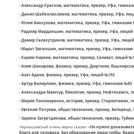
- Александр Краснов, математика, призер, Уфа, гимназ
- Данил Шайхелисламов, математика, призер, Уфа, ли
- Юлия Биккулова, математика, призер, Уфа, гимназия
- Радмир Марданшин, математика, призер, Уфа, лицей
- Дамир Салахутдинов, математика, призер, Уфа, лице
- Марат Зиганшин, математика, призер, Уфа, гимназия
- Карим Киреев, математика, призер, Салават, лицей №
- Алия Шакирова, физика, призер, Дюртюли, башкирс
- Азат Адеев, физика, призер, Уфа, лицей №153
- Артур Валиуллин, физика, призер, Уфа, гимназия №93
- Александра Мамчур, биология, призер, Нефтекамск, 
- Мария Пономаренко, история, призер, Стерлитамак, 
- Евгения Почуева, обществознание, призер, Белорецк
- Зарина Загретдинова, обществознание, призер, Туйм
Чернышевский очень верно сказал: «
Не нужно доказывать
благо для человека. Без образования люди грубы, бед