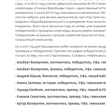
годы, то в 2012 году ученик уфимской гимназии № 93 Степ
олимпиады «Покори Воробьевы горы!», единственный в Рос
математике. А уже в 2014 году максимально возможные 100 
смогли набрать уже восемь выпускников, при этом трое из ни
среднего общеобразовательного учреждения: Анастасия Ко
Назаренко. Всего же в прошлом году из теперь уже знамен
победителей и призеров олимпиады вошли девять математи
победителям из разных городов и районов Башкортостана,
планшетный компьютер.
Ну а этот год для башкирских ребят оказался не менее про
призеров и победителей. Причем география победителей уж
только из Уфы, но и из Стерлитамака, Салавата, Нефтекамск
- Альберт Валиуллин, математика, победитель, Уфа, г
- Альберт Валиуллин, физика, победитель, Уфа, гимназ
- Андрей Юрьев, биология, победитель, Уфа, лицей №83
- Алина Заляева, история, победитель, Уфа, гимназия 
- Эдуард Елейник, математика, призер, Уфа, лицей №15
- Камила Саматова, математика, призер, Уфа, гимнази
- Артур Валиуллин, математика, призер, Уфа, гимназия