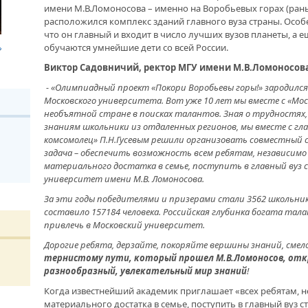
имени М.В.Ломоносова – именно на Воробьевых горах (ран
ЧТО
расположился комплекс зданий главного вуза страны. Особе
ШКО
ДРУЖБА НЕ СЛАБЕЕТ. СОСТОЯЛАСЬ
что он главный и входит в число лучших вузов планеты, а е
ОБО
ВСТРЕЧА ДВУХ РУКОВОДИТЕЛЕЙ
БАШ
обучаются умнейшие дети со всей России.
Виктор Садовничий, ректор МГУ имени М.В.Ломоносова
В ДОМЕ СВОЕМ. ОБ УНИКАЛЬНОЙ
ЖИЛИЩНОЙ ПРОГРАММЕ
- «Олимпиадный проект «Покори Воробьевы горы!» зародился в
УЧИ
Московского университета. Вот уже 10 лет мы вместе с «Мо
ПЕД
необъятной стране в поисках талантов. Зная о трудностях
УСЛ
ВНОВЬ О КАРИМЕ ХАКИМОВЕ. ИМЯ
знаниям школьники из отдаленных регионов, мы вместе с г
СОВЕТСКОГО ДИПЛОМАТА ОБЪЕДИНЯЕТ
комсомолец» П.Н.Гусевым решили организовать совместный с
ДВА ГОСУДАРСТВА
задача – обеспечить возможность всем ребятам, независимо
В Н
материального достатка в семье, поступить в главный вуз 
ПЕД
университет имени М.В. Ломоносова.
ДО ГЛУБИНЫ ДУШИ. ФИЛЬМЫ БУЛАТА
ЮНЫ
ЮСУПОВА ПОКАЗАЛИ В КАЗАХСТАНЕ
За эти годы победителями и призерами стали 3562 школьни
составило 157184 человека. Российская глубинка богата тал
привлечь в Московский университет.
ЛЮБОЙ КОГДА-ТО ПОСТАРЕЕТ.
ИНТЕРВЬЮ С ГЛАВРЕДОМ ГАЗЕТЫ
Дорогие ребята, дерзайте, покоряйте вершины знаний, сме
«ВЕТЕРАН БАШКОРТОСТАНА»
тернистому пути, который прошел М.В.Ломоносов, отк
разнообразный, увлекательный мир знаний
!
Когда известнейший академик приглашает «всех ребятам, н
МЕМОРИАЛ СОБРАЛ СОСЛУЖИВЦЕВ. УФА
материального достатка в семье, поступить в главный вуз 