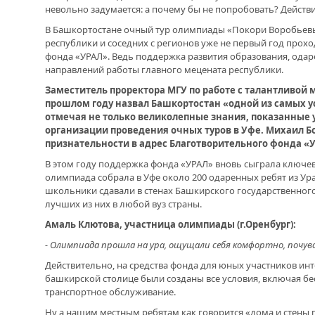
ОТМЕТИЛА 101-Ю ГОДОВЩИНУ
невольно задумается: а почему бы не попробовать? Действи
ОБРАЗОВАНИЯ ПОГРАНИЧНЫХ ВОЙСК
РОССИИ
В Башкортостане очный тур олимпиады «Покори Воробьевы
республики и соседних с регионов уже не первый год прохо
фонда «УРАЛ». Ведь поддержка развития образования, одар
направлений работы главного мецената республики.
Заместитель проректора МГУ по работе с талантливой
прошлом году назвал Башкортостан «одной из самых 
отмечая не только великолепные знания, показанные 
организации проведения очных туров в Уфе. Михаил Б
признательности в адрес Благотворительного фонда «У
В этом году поддержка фонда «УРАЛ» вновь сыграла ключев
олимпиада собрала в Уфе около 200 одаренных ребят из Ур
школьники сдавали в стенах Башкирского государственного
лучших из них в любой вуз страны.
Амаль Клютова, участница олимпиады (г.Оренбург):
- Олимпиада прошла на ура, ощущали себя комфортно, почу
Действительно, на средства фонда для юных участников ин
башкирской столице были созданы все условия, включая бе
транспортное обслуживание.
Ну а нашим местным ребятам как говорится «дома и стены