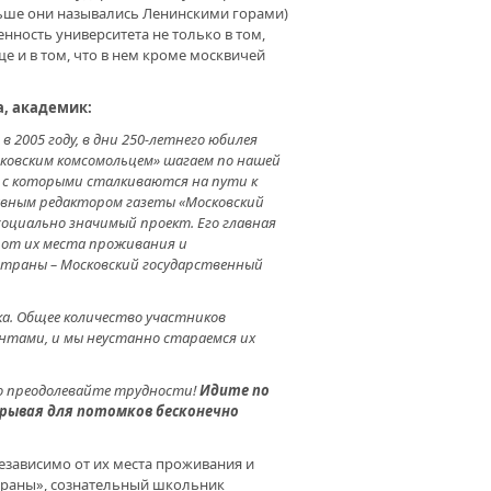
ьше они назывались Ленинскими горами)
БЫ УРОК БЫЛ ИНТЕРЕСНЫМ. В
нность университета не только в том,
ЛЕ С.ИСМАИЛОВО
ще и в том, что в нем кроме москвичей
РУДОВАЛИ КАБИНЕТ
КИРСКОГО ЯЗЫКА
, академик:
 2005 году, в дни 250-летнего юбилея
ТЕЛЯМ УЧИТЕЛЕЙ. ДЛЯ
сковским комсомольцем» шагаем по нашей
АГОГОВ ВАЖНО СОЗДАВАТЬ
, с которыми сталкиваются на пути к
ОВИЯ ДЛЯ РАБОТЫ
лавным редактором газеты «Московский
оциально значимый проект. Его главная
 от их места проживания и
АУКУ СО ШКОЛЬНОЙ СКАМЬИ.
страны – Московский государственный
АГОГИЧЕСКИЙ ВУЗ ПОМОГАЕТ
М УЧЕНЫМ ОТКРЫТЬ ДОРОГИ
ка. Общее количество участников
антами, и мы неустанно стараемся их
ло преодолевайте трудности!
Идите по
рывая для потомков бесконечно
езависимо от их места проживания и
страны», сознательный школьник